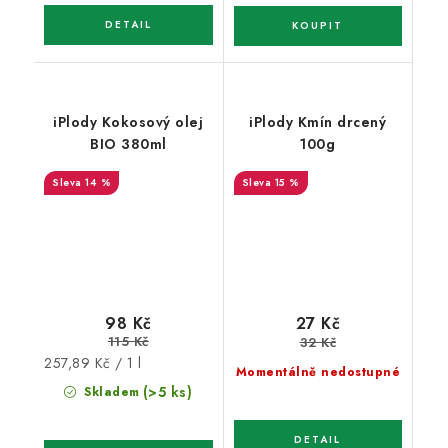
iPlody Kokosový olej
iPlody Kmín drcený
BIO 380ml
100g
14 %
15 %
98 Kč
27 Kč
115 Kč
32 Kč
Měrná
257,89 Kč / 1 l
Momentálně nedostupné
cena:
(>5 ks)
Skladem