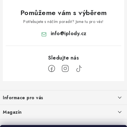
Pomůžeme vám s výběrem
Potřebujete s něčím poradit? Jsme tu pro vás!
info
@
iplody.cz
Z
á
Informace pro vás
p
a
Doprava a platba
Magazín
t
Velkoobchod
í
Kombucha – osvěžující nápoj pro zdravé zažívání