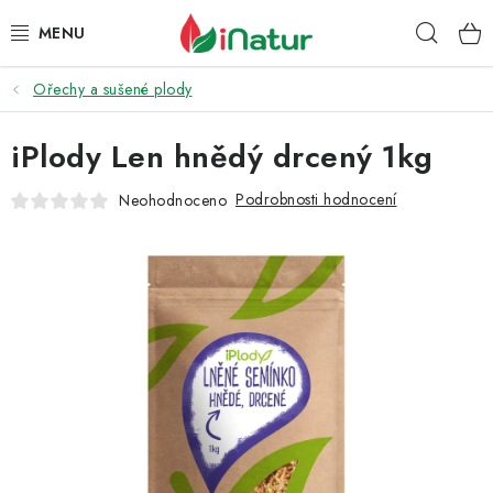
Přejít
Hleda
na
obsah
Ořechy a sušené plody
POTRAVINY
iPlody Len hnědý drcený 1kg
OŘECHY A SUŠENÉ PLODY
Podrobnosti hodnocení
Neohodnoceno
SNACKY
NÁPOJE
EKO DROGERIE A KOSMETIKA
VITAMÍNY
DOPRAVA A PLATBA