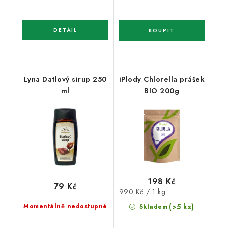
Lyna Datlový sirup 250
iPlody Chlorella prášek
ml
BIO 200g
198 Kč
79 Kč
Měrná
990 Kč / 1 kg
cena:
Momentálně nedostupné
(>5 ks)
Skladem