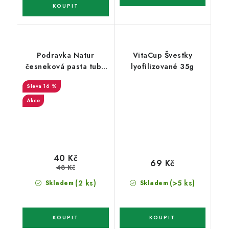
Podravka Natur
VitaCup Švestky
česneková pasta tuba
lyofilizované 35g
90 g
16 %
Akce
40 Kč
69 Kč
48 Kč
(2 ks)
(>5 ks)
Skladem
Skladem