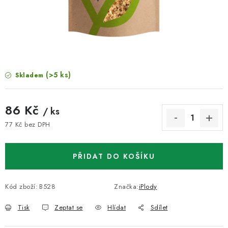
VELKOOBCHOD
KONTAKTY
ZNAČKY
(>5 ks)
Skladem
Doprava a platba
Velkoobchod
Kontakty
Reklamace a vrácení zboží
Obchodní podmínky
86 Kč
/ ks
Podmínky ochrany osobních údajů
77 Kč bez DPH
Měrná cena:
PŘIDAT DO KOŠÍKU
Kód zboží:
B528
Značka:
iPlody
Tisk
Zeptat se
Hlídat
Sdílet