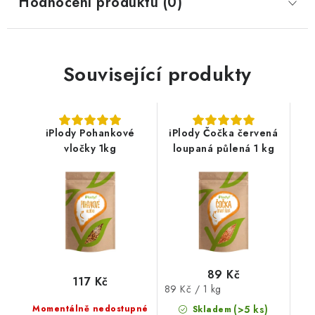
Hodnocení produktu (0)
Související produkty
iPlody Pohankové
iPlody Čočka červená
vločky 1kg
loupaná půlená 1 kg
89 Kč
117 Kč
Měrná
89 Kč / 1 kg
cena:
Momentálně nedostupné
(>5 ks)
Skladem