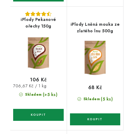
iPlody Pekanové
iPlody Lněná mouka ze
ořechy 150g
zlatého lnu 500g
106 Kč
Měrná
706,67 Kč / 1 kg
68 Kč
cena:
(>5 ks)
Skladem
(5 ks)
Skladem