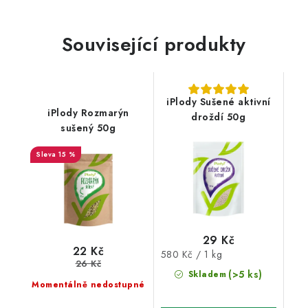
Související produkty
iPlody Sušené aktivní
iPlody Rozmarýn
droždí 50g
sušený 50g
15 %
29 Kč
22 Kč
Měrná
580 Kč / 1 kg
26 Kč
cena:
(>5 ks)
Skladem
Momentálně nedostupné