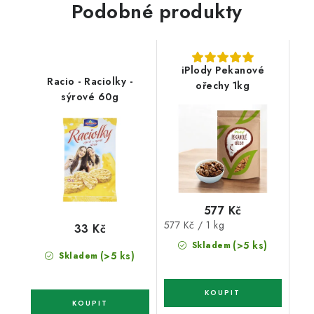
Podobné produkty
iPlody Pekanové
Racio - Raciolky -
ořechy 1kg
sýrové 60g
577 Kč
Měrná
577 Kč / 1 kg
33 Kč
cena:
(>5 ks)
Skladem
(>5 ks)
Skladem