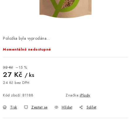
VELKOOBCHOD
KONTAKTY
ZNAČKY
Položka byla vyprodána…
Doprava a platba
Velkoobchod
Kontakty
Momentálně nedostupné
Reklamace a vrácení zboží
Obchodní podmínky
Podmínky ochrany osobních údajů
32 Kč
–15 %
27 Kč
/ ks
24 Kč bez DPH
Měrná cena:
Kód zboží:
B1188
Značka:
iPlody
Tisk
Zeptat se
Hlídat
Sdílet