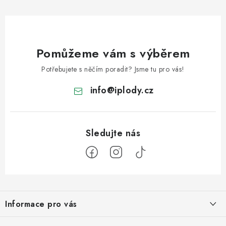
Pomůžeme vám s výběrem
Potřebujete s něčím poradit? Jsme tu pro vás!
info
@
iplody.cz
Z
á
Informace pro vás
p
a
Doprava a platba