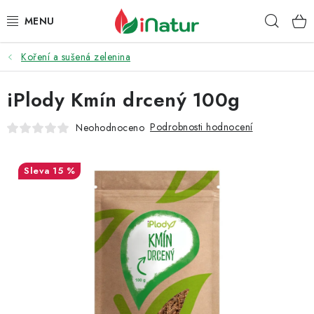
Přejít
Hleda
na
obsah
Koření a sušená zelenina
POTRAVINY
iPlody Kmín drcený 100g
OŘECHY A SUŠENÉ PLODY
Podrobnosti hodnocení
Neohodnoceno
SNACKY
NÁPOJE
15 %
EKO DROGERIE A KOSMETIKA
VITAMÍNY
DOPRAVA A PLATBA