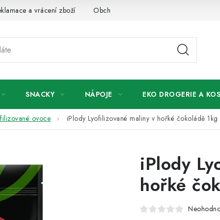
klamace a vrácení zboží
Obchodní podmínky
Podmínky ochr
SNACKY
NÁPOJE
EKO DROGERIE A KO
filizované ovoce
iPlody Lyofilizované maliny v hořké čokoládě 1kg
iPlody Ly
hořké čok
Neohodn