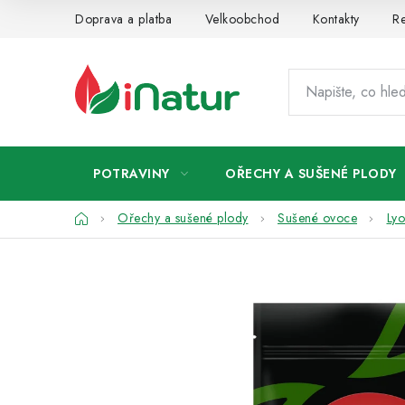
Přejít
Doprava a platba
Velkoobchod
Kontakty
Re
na
obsah
POTRAVINY
OŘECHY A SUŠENÉ PLODY
Domů
Ořechy a sušené plody
Sušené ovoce
Lyo