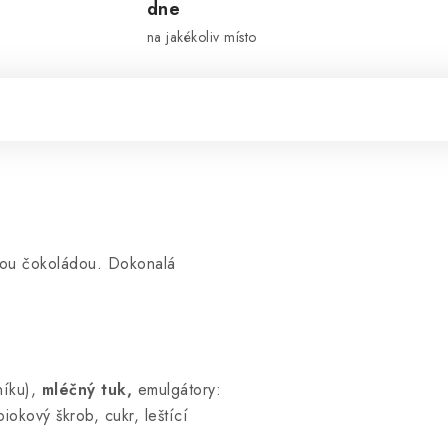
dne
na jakékoliv místo
řkou čokoládou. Dokonalá
níku),
mléčný tuk,
emulgátory:
iokový škrob, cukr, leštící