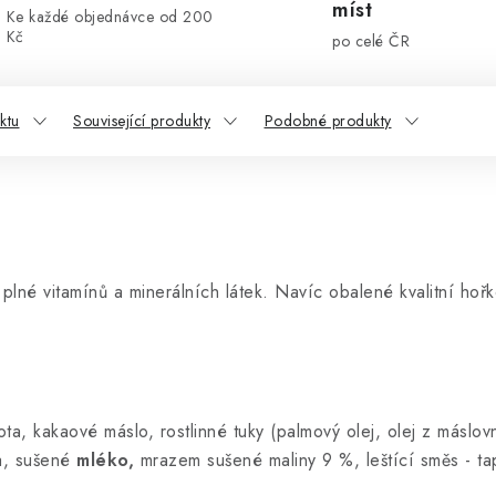
míst
Ke každé objednávce od 200
Kč
po celé ČR
ktu
Související produkty
Podobné produkty
plné vitamínů a minerálních látek. Navíc obalené kvalitní ho
a, kakaové máslo, rostlinné tuky (palmový olej, olej z máslov
ma, sušené
mléko,
mrazem sušené maliny 9 %, leštící směs - tap