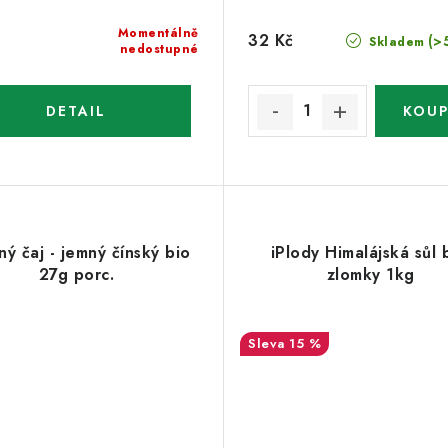
Momentálně
32 Kč
(>
Skladem
nedostupné
ný čaj - jemný čínský bio
iPlody Himalájská sůl b
27g porc.
zlomky 1kg
15 %