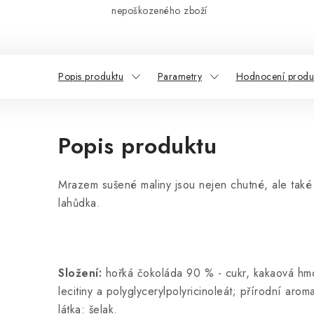
nepoškozeného zboží
Popis produktu
Parametry
Hodnocení produ
Popis produktu
Mrazem sušené maliny jsou nejen chutné, ale také 
lahůdka.
Složení:
hořká čokoláda 90 % - cukr, kakaová hmot
lecitiny a polyglycerylpolyricinoleát; přírodní aro
látka: šelak.