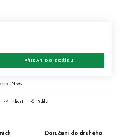
PŘIDAT DO KOŠÍKU
ačka:
iPlody
Hlídat
Sdílet
ních
Doručení do druhého