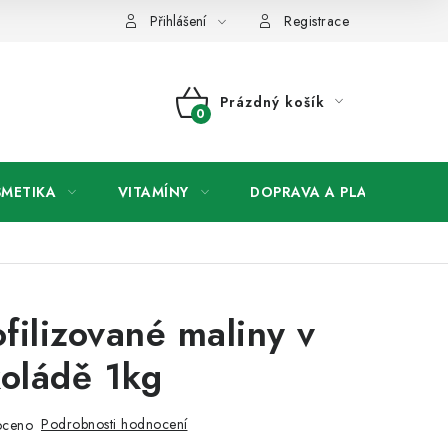
any osobních údajů
Přihlášení
Registrace
Prázdný košík
NÁKUPNÍ
KOŠÍK
SMETIKA
VITAMÍNY
DOPRAVA A PLATBA
V
ofilizované maliny v
oládě 1kg
Podrobnosti hodnocení
oceno