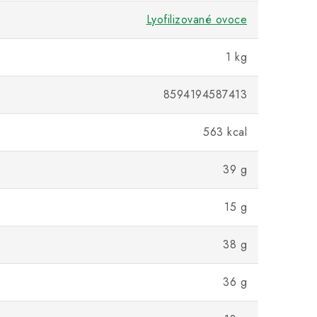
Lyofilizované ovoce
1 kg
8594194587413
563 kcal
39 g
15 g
38 g
36 g