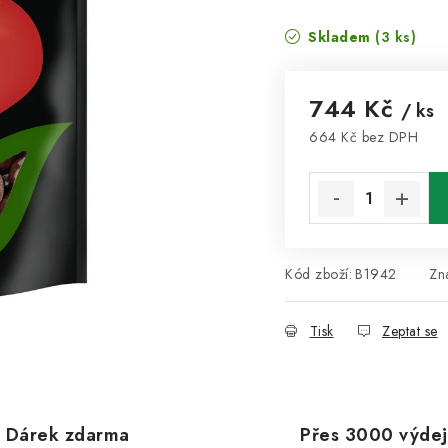
Skladem
(3 ks)
744 Kč
/ ks
664 Kč bez DPH
Měrná cena:
Kód zboží:
B1942
Zn
Tisk
Zeptat se
Dárek zdarma
Přes 3000 výdej