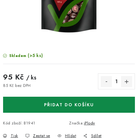
VELKOOBCHOD
KONTAKTY
ZNAČKY
Doprava a platba
Velkoobchod
Kontakty
(>5 ks)
Skladem
Reklamace a vrácení zboží
Obchodní podmínky
Podmínky ochrany osobních údajů
95 Kč
/ ks
85 Kč bez DPH
Měrná cena:
PŘIDAT DO KOŠÍKU
Kód zboží:
B1941
Značka:
iPlody
Tisk
Zeptat se
Hlídat
Sdílet