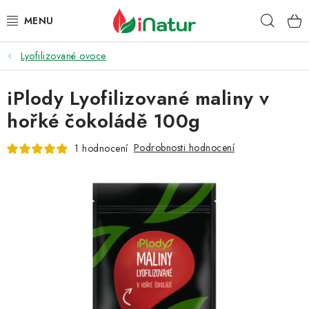
Přejít
Hleda
na
obsah
Lyofilizované ovoce
POTRAVINY
iPlody Lyofilizované maliny v
OŘECHY A SUŠENÉ PLODY
hořké čokoládě 100g
SNACKY
Podrobnosti hodnocení
1 hodnocení
NÁPOJE
EKO DROGERIE A KOSMETIKA
VITAMÍNY
DOPRAVA A PLATBA