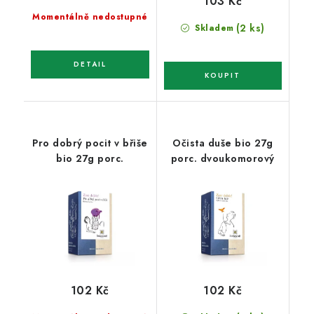
103 Kč
Momentálně nedostupné
(2 ks)
Skladem
Pro dobrý pocit v břiše
Očista duše bio 27g
bio 27g porc.
porc. dvoukomorový
102 Kč
102 Kč