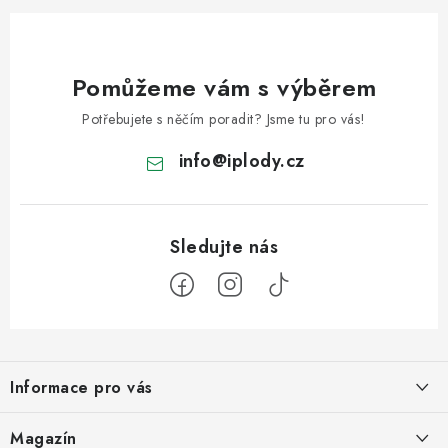
Pomůžeme vám s výběrem
Potřebujete s něčím poradit? Jsme tu pro vás!
info
@
iplody.cz
Z
á
Informace pro vás
p
a
Doprava a platba
Magazín