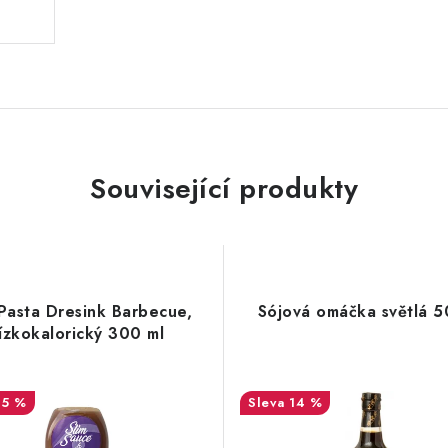
Související produkty
 Pasta Dresink Barbecue,
Sójová omáčka světlá 
ízkokalorický 300 ml
15 %
14 %