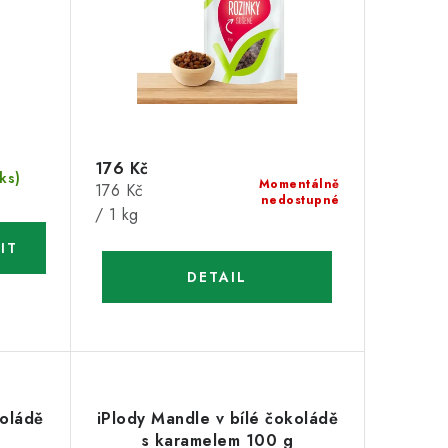
176 Kč
 ks)
Momentálně
Měrná
176 Kč
nedostupné
cena:
/ 1 kg
koládě
iPlody Mandle v bílé čokoládě
s karamelem 100 g