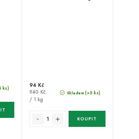
94 Kč
5 ks)
Měrná
940 Kč
(>5 ks)
Skladem
cena:
/ 1 kg