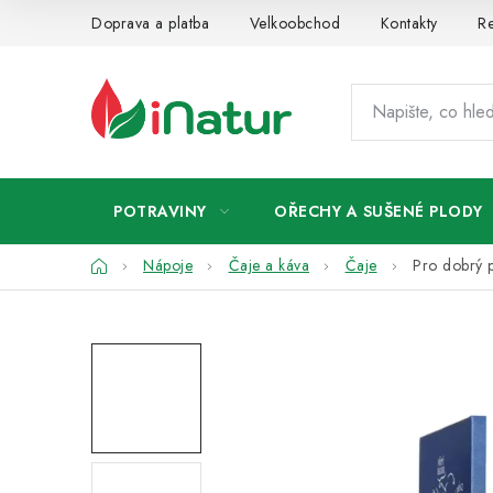
Přejít
Doprava a platba
Velkoobchod
Kontakty
Re
na
obsah
POTRAVINY
OŘECHY A SUŠENÉ PLODY
Domů
Nápoje
Čaje a káva
Čaje
Pro dobrý p