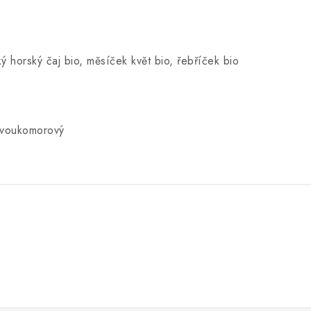
ý horský čaj bio, měsíček květ bio, řebříček bio
dvoukomorový