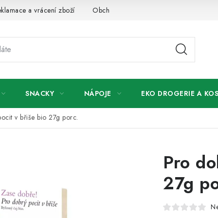
klamace a vrácení zboží
Obchodní podmínky
Podmínky ochr
SNACKY
NÁPOJE
EKO DROGERIE A KO
ocit v břiše bio 27g porc.
Pro do
27g po
N