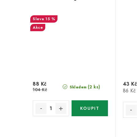
15 %
Akce
88 Kč
43 Kč
(2 ks)
Skladem
104 Kč
Měrná
86 Kč 
cena: