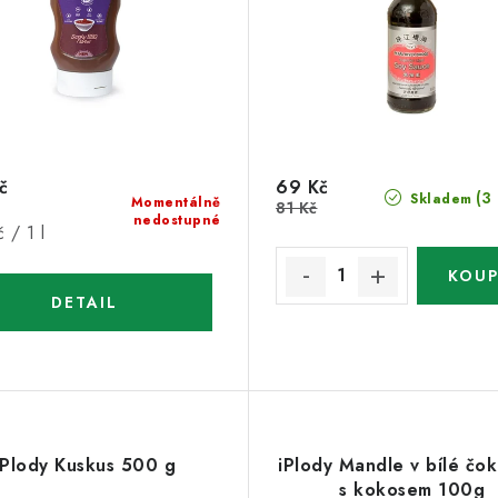
č
69 Kč
(3
Skladem
Momentálně
81 Kč
nedostupné
 / 1 l
iPlody Kuskus 500 g
iPlody Mandle v bílé čo
s kokosem 100g