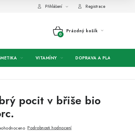
any osobních údajů
Přihlášení
Registrace
Prázdný košík
NÁKUPNÍ
KOŠÍK
SMETIKA
VITAMÍNY
DOPRAVA A PLATBA
V
brý pocit v břiše bio
rc.
Podrobnosti hodnocení
eohodnoceno