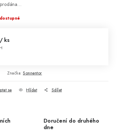
vyprodána…
dostupné
/ ks
PH
:
Značka:
Sonnentor
ptat se
Hlídat
Sdílet
ních
Doručení do druhého
dne