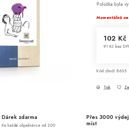
Položka byla 
Momentálně ne
102 Kč
91 Kč bez D
Měrná cena
Kód zboží:
B635
Tisk
Ze
Dárek zdarma
Přes 3000 výdej
míst
Ke každé objednávce od 200