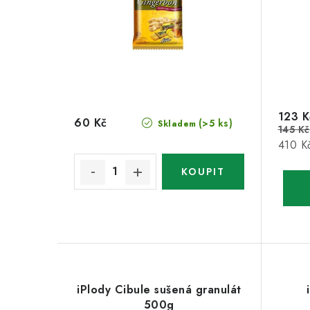
123 K
60 Kč
(>5 ks)
Skladem
145 Kč
Měrná
410 Kč
cena:
iPlody Cibule sušená granulát
500g