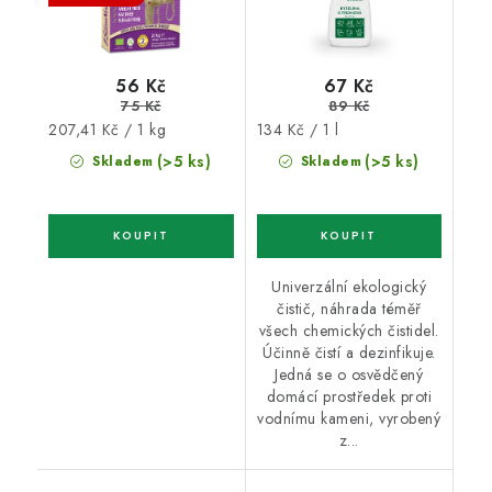
56 Kč
67 Kč
75 Kč
89 Kč
Měrná
Měrná
207,41 Kč / 1 kg
134 Kč / 1 l
cena:
cena:
(>5 ks)
(>5 ks)
Skladem
Skladem
Univerzální ekologický
čistič, náhrada téměř
všech chemických čistidel.
Účinně čistí a dezinfikuje.
Jedná se o osvědčený
domácí prostředek proti
vodnímu kameni, vyrobený
z...