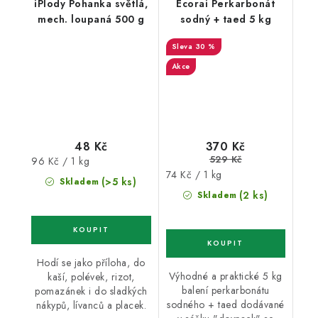
iPlody Pohanka světlá,
Ecorai Perkarbonát
mech. loupaná 500 g
sodný + taed 5 kg
30 %
Akce
48 Kč
370 Kč
529 Kč
Měrná
96 Kč / 1 kg
Měrná
74 Kč / 1 kg
cena:
(>5 ks)
Skladem
cena:
(2 ks)
Skladem
Hodí se jako příloha, do
Výhodné a praktické 5 kg
kaší, polévek, rizot,
balení perkarbonátu
pomazánek i do sladkých
sodného + taed dodávané
nákypů, lívanců a placek.