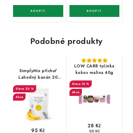
Podobné produkty
LOW CARB tyčinka
SimplyMix příchuť
kokos malina 40g
Lahodný banán 20
porcí
12 %
20 %
Akce
Akce
28 Kč
95 Kč
32 Kč