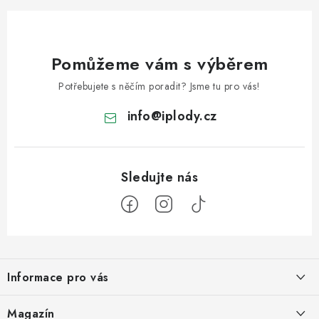
Pomůžeme vám s výběrem
Potřebujete s něčím poradit? Jsme tu pro vás!
info
@
iplody.cz
Z
á
Informace pro vás
p
a
Doprava a platba
Magazín