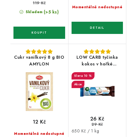
119 Kč
Momentálně nedostupné
(>5 ks)
Skladem
Cukr vanilkový 8 g BIO
LOW CARB tyčinka
AMYLON
kokos v hořké
čokoládě 40 g
10 %
Akce
26 Kč
12 Kč
29 Kč
Měrná
650 Kč / 1 kg
Momentálně nedostupné