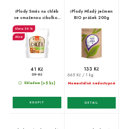
iPlody Směs na chléb
iPlody Mladý ječmen
se smaženou cibulkou
BIO prášek 200g
Low carb 125g
30 %
Akce
133 Kč
41 Kč
59 Kč
Měrná
665 Kč / 1 kg
cena:
(>5 ks)
Skladem
Momentálně nedostupné