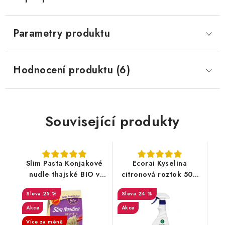
Parametry produktu
Hodnocení produktu (6)
Související produkty
Slim Pasta Konjakové
Ecorai Kyselina
nudle thajské BIO v
citronová roztok 500
nálevu 270 g
ml - rozprašovač
25 %
24 %
Akce
Akce
Více za méně