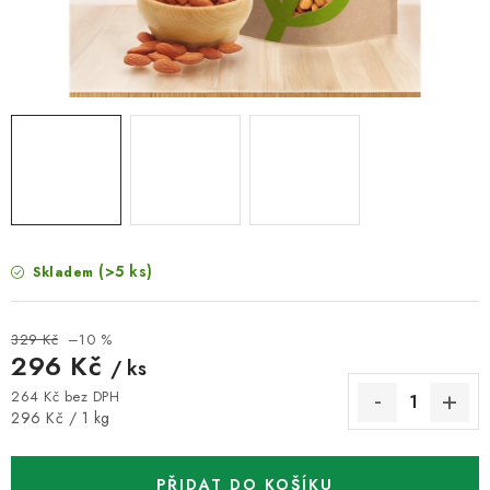
VELKOOBCHOD
KONTAKTY
ZNAČKY
Doprava a platba
Velkoobchod
Kontakty
Reklamace a vrácení zboží
Obchodní podmínky
Podmínky ochrany osobních údajů
(>5 ks)
Skladem
329 Kč
–10 %
296 Kč
/ ks
264 Kč bez DPH
Měrná cena:
296 Kč / 1 kg
PŘIDAT DO KOŠÍKU