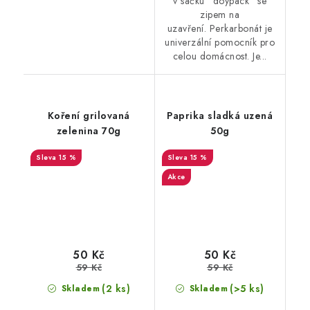
v sáčku "doypack" se
zipem na
uzavření. Perkarbonát je
univerzální pomocník pro
celou domácnost. Je...
Koření grilovaná
Paprika sladká uzená
zelenina 70g
50g
15 %
15 %
Akce
50 Kč
50 Kč
59 Kč
59 Kč
(2 ks)
(>5 ks)
Skladem
Skladem