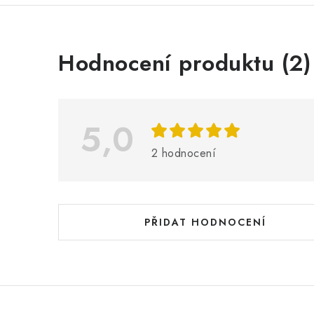
V
Hodnocení produktu (2)
ý
p
i
5,0
s
2 hodnocení
h
o
d
PŘIDAT HODNOCENÍ
n
o
c