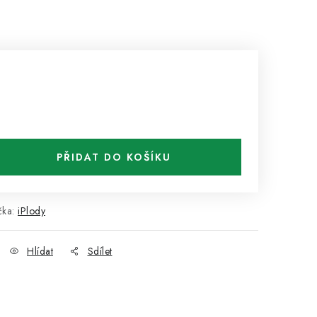
PŘIDAT DO KOŠÍKU
čka:
iPlody
Hlídat
Sdílet