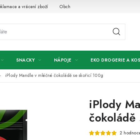
klamace a vrácení zboží
Obchodní podmínky
Podmínky ochr
SNACKY
NÁPOJE
EKO DROGERIE A KO
iPlody Mandle v mléčné čokoládě se skořicí 100g
iPlody Ma
čokoládě 
2 hodnoc