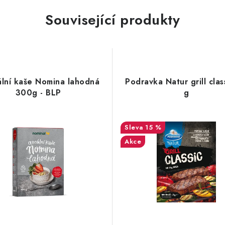
Související produkty
lní kaše Nomina lahodná
Podravka Natur grill clas
300g - BLP
g
15 %
Akce