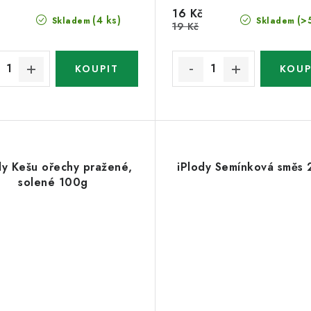
16 Kč
(4 ks)
(>
Skladem
Skladem
19 Kč
dy Kešu ořechy pražené,
iPlody Semínková směs
solené 100g