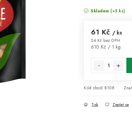
Skladem
(>5 ks)
61 Kč
/ ks
54 Kč bez DPH
Měrná cena:
610 Kč / 1 kg
Kód zboží:
B108
Zna
Tisk
Zeptat se