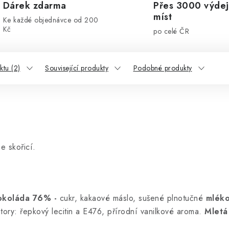
Dárek zdarma
Přes 3000 výdej
míst
Ke každé objednávce od 200
Kč
po celé ČR
tu (2)
Související produkty
Podobné produkty
e skořicí.
čokoláda 76% -
cukr, kakaové máslo, sušené plnotučné
mlék
ory: řepkový lecitin a E476, přírodní vanilkové aroma.
Mletá