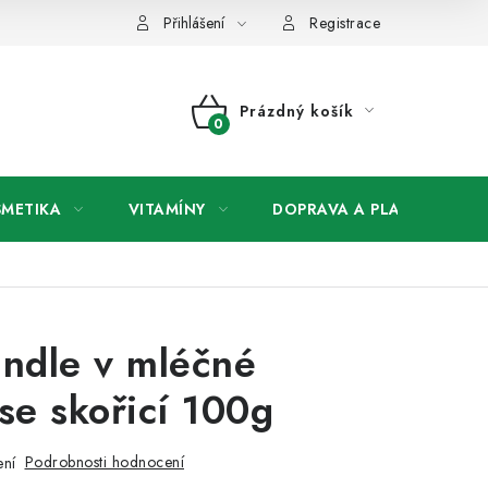
any osobních údajů
Přihlášení
Registrace
Prázdný košík
NÁKUPNÍ
KOŠÍK
SMETIKA
VITAMÍNY
DOPRAVA A PLATBA
V
ndle v mléčné
se skořicí 100g
Podrobnosti hodnocení
ení