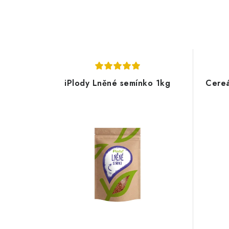
e
n
í
iPlody Lněné semínko 1kg
Cereá