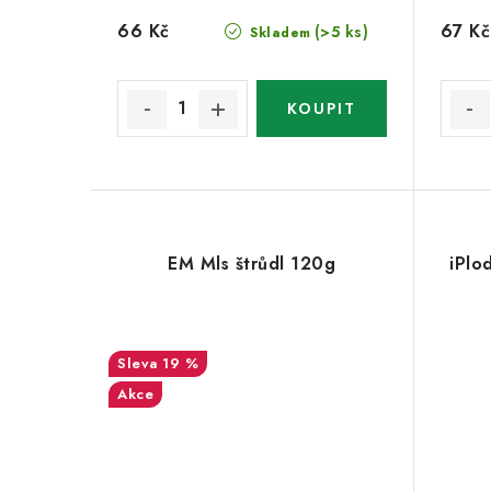
66 Kč
67 Kč
(>5 ks)
Skladem
EM Mls štrůdl 120g
iPlo
19 %
Akce