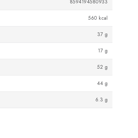
8594194580933
560 kcal
37 g
17 g
52 g
44 g
6.3 g