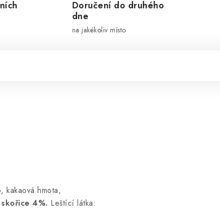
ních
Doručení do druhého
dne
na jakékoliv místo
o
, kakaová hmota,
 skořice 4%.
Leštící látka: