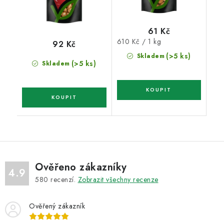
61 Kč
Měrná
610 Kč / 1 kg
92 Kč
cena:
(>5 ks)
Skladem
(>5 ks)
Skladem
Ověřeno zákazníky
4.9
580
recenzí.
Zobrazit všechny recenze
Ověřený zákazník