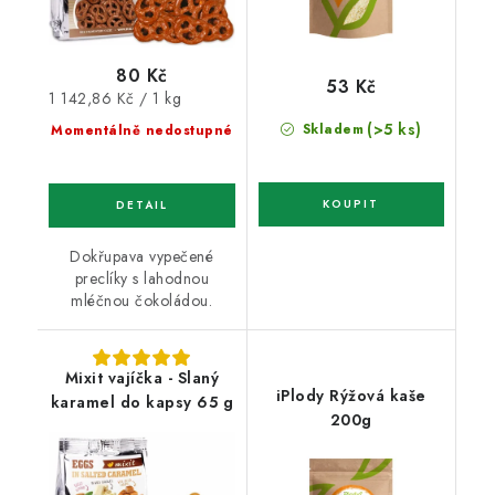
80 Kč
53 Kč
Měrná
1 142,86 Kč / 1 kg
cena:
(>5 ks)
Skladem
Momentálně nedostupné
Dokřupava vypečené
preclíky s lahodnou
mléčnou čokoládou.
Mixit vajíčka - Slaný
iPlody Rýžová kaše
karamel do kapsy 65 g
200g