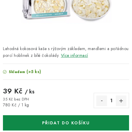
VELKOOBCHOD
KONTAKTY
ZNAČKY
Doprava a platba
Velkoobchod
Kontakty
Lahodná kokosová kaše s rýžovým základem, mandlemi a pořádnou
porcí hoblinek z bílé čokolády.
Více informací
Reklamace a vrácení zboží
Obchodní podmínky
Podmínky ochrany osobních údajů
(>5 ks)
Skladem
39 Kč
/ ks
35 Kč bez DPH
Měrná cena:
780 Kč / 1 kg
PŘIDAT DO KOŠÍKU