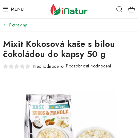
Přejít
Hleda
na
obsah
Potraviny
POTRAVINY
Mixit Kokosová kaše s bílou
OŘECHY A SUŠENÉ PLODY
čokoládou do kapsy 50 g
SNACKY
Podrobnosti hodnocení
Neohodnoceno
NÁPOJE
EKO DROGERIE A KOSMETIKA
VITAMÍNY
DOPRAVA A PLATBA