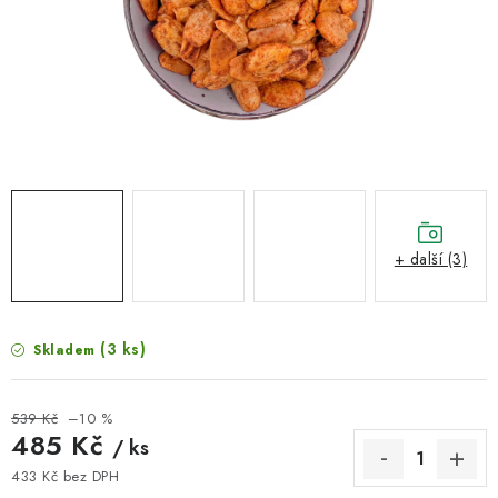
VELKOOBCHOD
KONTAKTY
ZNAČKY
Doprava a platba
Velkoobchod
Kontakty
Reklamace a vrácení zboží
Obchodní podmínky
Podmínky ochrany osobních údajů
+ další (3)
(3 ks)
Skladem
539 Kč
–10 %
485 Kč
/ ks
433 Kč bez DPH
Měrná cena: