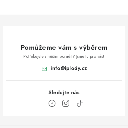
Pomůžeme vám s výběrem
Potřebujete s něčím poradit? Jsme tu pro vás!
info
@
iplody.cz
Z
á