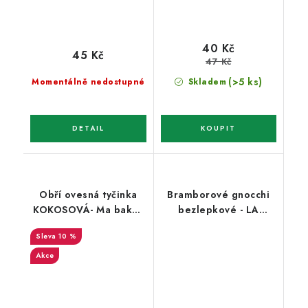
40 Kč
45 Kč
47 Kč
(>5 ks)
Momentálně nedostupné
Skladem
Obří ovesná tyčinka
Bramborové gnocchi
KOKOSOVÁ- Ma baker
bezlepkové - LA
90g
BONTÁ ITALIANA 500g
10 %
Akce