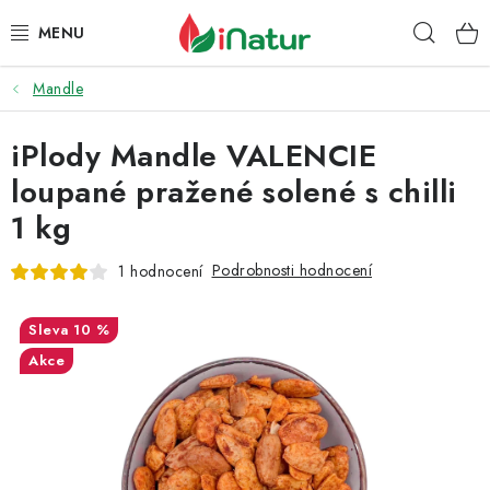
Přejít
Hleda
na
obsah
Mandle
POTRAVINY
iPlody Mandle VALENCIE
OŘECHY A SUŠENÉ PLODY
loupané pražené solené s chilli
SNACKY
1 kg
NÁPOJE
Podrobnosti hodnocení
1 hodnocení
EKO DROGERIE A KOSMETIKA
10 %
Akce
VITAMÍNY
DOPRAVA A PLATBA