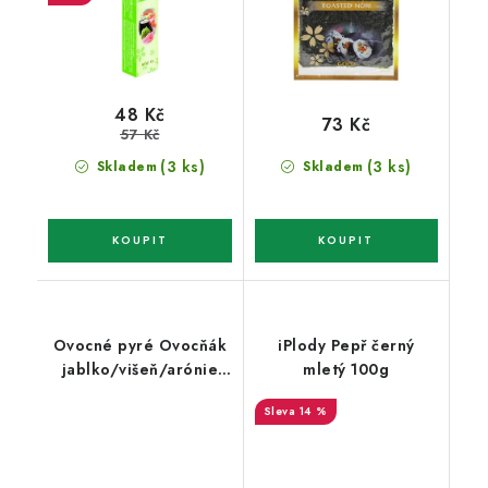
48 Kč
73 Kč
57 Kč
(3 ks)
(3 ks)
Skladem
Skladem
Ovocné pyré Ovocňák
iPlody Pepř černý
jablko/višeň/arónie
mletý 100g
100% 200g
14 %