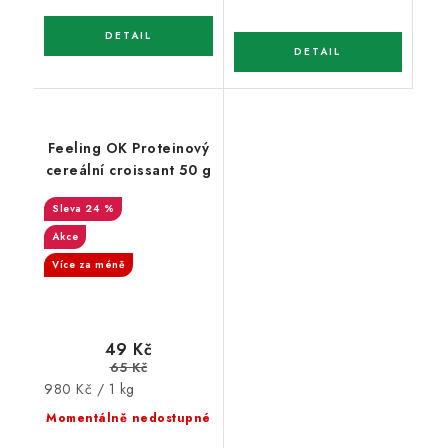
Feeling OK Proteinový
cereální croissant 50 g
24 %
Akce
Více za méně
49 Kč
65 Kč
Měrná
980 Kč / 1 kg
cena:
Momentálně nedostupné