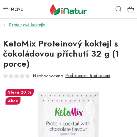
Přejít
Hleda
na
obsah
Proteinové koktejly
POTRAVINY
KetoMix Proteinový koktejl s
OŘECHY A SUŠENÉ PLODY
čokoládovou příchutí 32 g (1
SNACKY
porce)
NÁPOJE
Podrobnosti hodnocení
Neohodnoceno
EKO DROGERIE A KOSMETIKA
20 %
Akce
VITAMÍNY
DOPRAVA A PLATBA