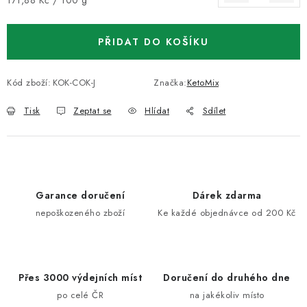
171,88 Kč / 100 g
PŘIDAT DO KOŠÍKU
Kód zboží:
KOK-COK-J
Značka:
KetoMix
Tisk
Zeptat se
Hlídat
Sdílet
Garance doručení
Dárek zdarma
nepoškozeného zboží
Ke každé objednávce od 200 Kč
Přes 3000 výdejních míst
Doručení do druhého dne
po celé ČR
na jakékoliv místo