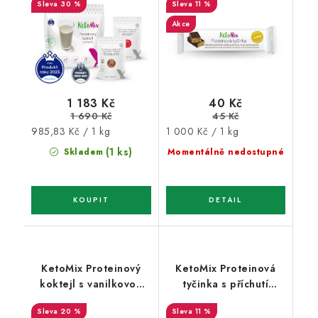
30 %
11 %
Akce
1 183 Kč
40 Kč
1 690 Kč
45 Kč
Měrná
Měrná
985,83 Kč / 1 kg
1 000 Kč / 1 kg
cena:
cena:
(1 ks)
Skladem
Momentálně nedostupné
KetoMix Proteinový
KetoMix Proteinová
koktejl s vanilkovou
tyčinka s příchutí
příchutí 32 g (1 porce)
vanilky v bílé čokoládě
20 %
11 %
40 g