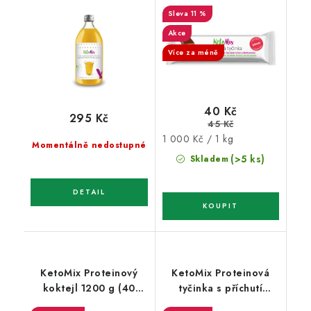
bez cukrů 500ml (100
jahody 40 g
11 %
porcí)
Akce
Více za méně
40 Kč
295 Kč
45 Kč
Měrná
1 000 Kč / 1 kg
Momentálně nedostupné
cena:
(>5 ks)
Skladem
KetoMix Proteinový
KetoMix Proteinová
koktejl 1200 g (40
tyčinka s příchutí
porcí)
vanilky 40 g