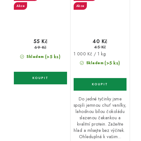
Akce
Akce
40 Kč
55 Kč
45 Kč
69 Kč
Měrná
1 000 Kč / 1 kg
(>5 ks)
Skladem
cena:
(>5 ks)
Skladem
Do jedné tyčinky jsme
spojili jemnou chuť vanilky,
lahodnou bílou čokoládu
slazenou čekankou a
kvalitní protein. Zažeňte
hlad a mlsejte bez výčitek.
Ohleduplná k vašim...