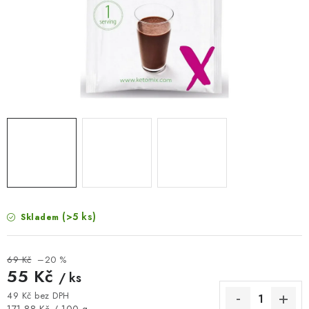
VELKOOBCHOD
KONTAKTY
ZNAČKY
Doprava a platba
Velkoobchod
Kontakty
Reklamace a vrácení zboží
Obchodní podmínky
Podmínky ochrany osobních údajů
(>5 ks)
Skladem
69 Kč
–20 %
55 Kč
/ ks
49 Kč bez DPH
Měrná cena: