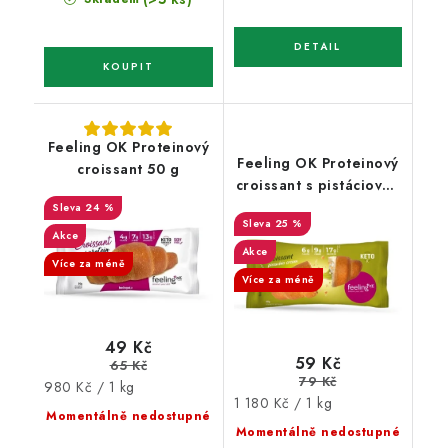
Feeling OK Proteinový
Feeling OK Proteinový
croissant 50 g
croissant s pistáciovou
náplní 50 g
24 %
25 %
Akce
Akce
Více za méně
Více za méně
49 Kč
59 Kč
65 Kč
79 Kč
Měrná
980 Kč / 1 kg
Měrná
1 180 Kč / 1 kg
cena:
Momentálně nedostupné
cena:
Momentálně nedostupné