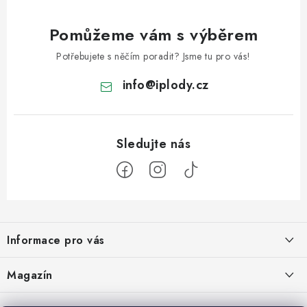
Pomůžeme vám s výběrem
Potřebujete s něčím poradit? Jsme tu pro vás!
info
@
iplody.cz
Z
á
Informace pro vás
p
a
Doprava a platba
Magazín
t
Velkoobchod
í
Kombucha – osvěžující nápoj pro zdravé zažívání