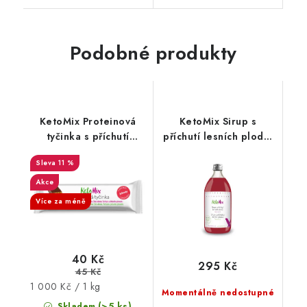
Podobné produkty
KetoMix Proteinová
KetoMix Sirup s
tyčinka s příchutí
příchutí lesních plodů,
jahody 40 g
bez cukrů 500ml (100
11 %
porcí)
Akce
Více za méně
40 Kč
295 Kč
45 Kč
Měrná
1 000 Kč / 1 kg
Momentálně nedostupné
cena:
(>5 ks)
Skladem