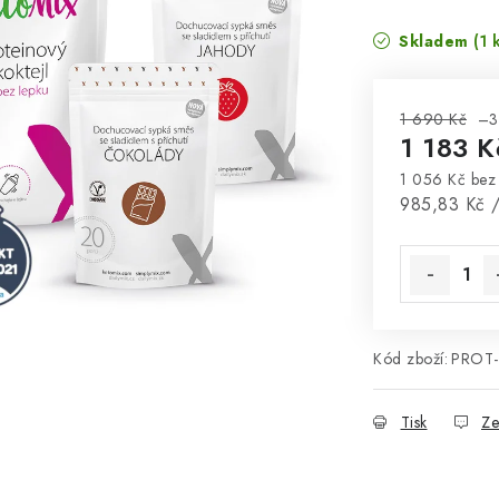
Skladem
(1 
1 690 Kč
–3
1 183 
1 056 Kč be
Měrná cena
985,83 Kč /
Kód zboží:
PROT-
Tisk
Ze