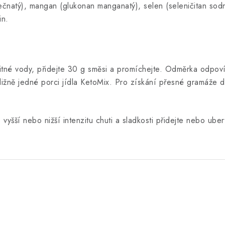
inečnatý), mangan (glukonan manganatý), selen (seleničitan sodn
in.
tné vody, přidejte 30 g směsi a promíchejte.
Odměrka odpoví
ižně jedné porci jídla KetoMix. Pro získání přesné gramáže d
vyšší nebo nižší intenzitu chuti a sladkosti přidejte nebo ub