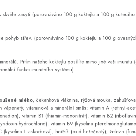
s skvěle zasytí (porovnáváno 100 g koktejlu a 100 g kuřecíh
je pohyb střev. (porovnáváno 100 g koktejlu a 100 g ovesnýc
nerálů. Pitím našeho koktejlu posílíte mimo jiné vaši imunitu
ormální funkci imunitního systému).
, sušené mléko
, čekanková vláknina, rýžová mouka, zahušťova
n vápenatý; vitaminová a minerální směs: vitamin A (retinyl-acet
enadion), vitamin B1 (thiamin-mononitrát), vitamin B2 (riboflavin
yridoxin-hydrochlorid), vitamin B9 (kyselina pterolmonoglutamo
 C (kyselina L-askorbová), hořčík (oxid hořečnatý), železo (fu