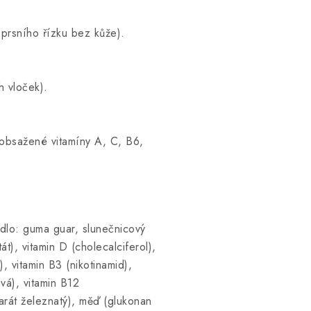
o prsního řízku bez kůže).
h vloček).
 (obsažené vitamíny A, C, B6,
dlo: guma guar, slunečnicový
át), vitamin D (cholecalciferol),
), vitamin B3 (nikotinamid),
vá), vitamin B12
marát železnatý), měď (glukonan