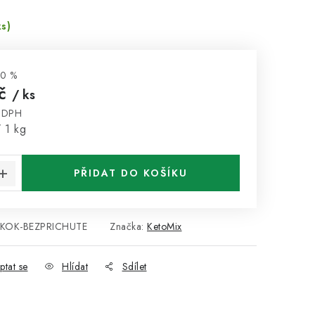
ks)
0 %
Kč
/ ks
z DPH
:
 1 kg
PŘIDAT DO KOŠÍKU
KOK-BEZPRICHUTE
Značka:
KetoMix
ptat se
Hlídat
Sdílet