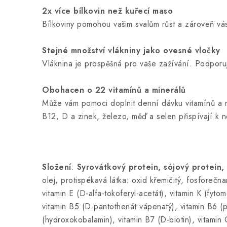
2x více bílkovin než kuřecí maso
Bílkoviny pomohou vašim svalům růst a zároveň vá
Stejné množství vlákniny jako ovesné vločky
Vláknina je prospěšná pro vaše zažívání. Podporu
Obohacen o 22 vitamínů a minerálů
Může vám pomoci doplnit denní dávku vitamínů a mi
B12, D a zinek, železo, měď a selen přispívají k n
Složení
:
Syrovátkový protein, sójový protein
olej, protispékavá látka: oxid křemičitý, fosforečna
vitamin E (D-alfa-tokoferyl-acetát), vitamin K (fytom
vitamin B5 (D-pantothenát vápenatý), vitamin B6 (p
(hydroxokobalamin), vitamin B7 (D-biotin), vitamin