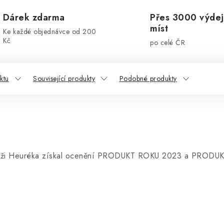
Dárek zdarma
Přes 3000 výdej
míst
Ke každé objednávce od 200
Kč
po celé ČR
ktu
Související produkty
Podobné produkty
soutěži Heuréka získal ocenění PRODUKT ROKU 2023 a PRODU