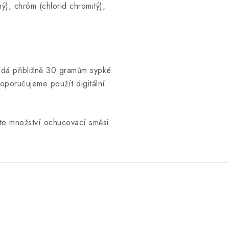
ý), chróm (chlorid chromitý),
dá přibližně 30 gramům sypké
oporučujeme použít digitální
erte množství ochucovací směsi.