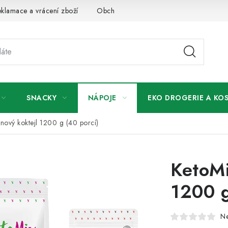
klamace a vrácení zboží
Obchodní podmínky
Podmínky ochr
SNACKY
NÁPOJE
EKO DROGERIE A KO
nový koktejl 1200 g (40 porcí)
KetoMi
1200 g
N