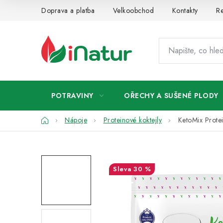
Přejít
Doprava a platba
Velkoobchod
Kontakty
Re
na
obsah
POTRAVINY
OŘECHY A SUŠENÉ PLODY
Domů
Nápoje
Proteinové koktejly
KetoMix Protei
30 %