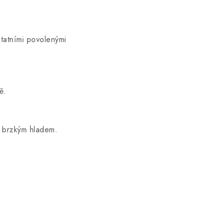
statními povolenými
etě.
řed brzkým hladem.