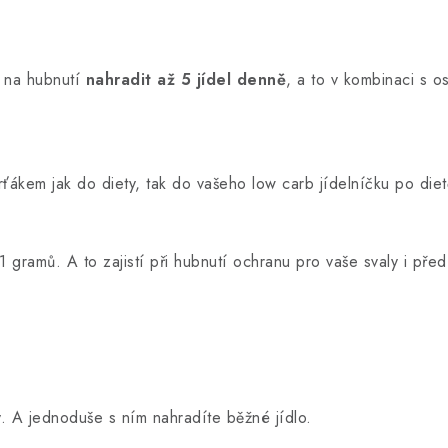
 na hubnutí
nahradit až 5 jídel denně
, a to v kombinaci s o
rťákem jak do diety, tak do vašeho low carb jídelníčku po di
4,1 gramů. A to zajistí při hubnutí ochranu pro vaše svaly i p
e
. A jednoduše s ním nahradíte běžné jídlo.