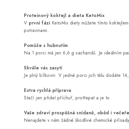
Proteinový koktejl a dieta KetoMix
V
první fázi
KetoMix diety můžete tímto koktejlem
potravinami.
Pomůže s hubnutím
Na 1 porci má jen 6,6 g sacharidů. Je ideálním pa
Skvěle vás zasytí
Je plný bílkovin. V jedné porci jich tělu dodáte 1
Extra rychlá příprava
Stačí jen přidat příchuť, protřepat a je to.
Vaše zdraví prospěšná snídaně, oběd i večeř
Nenajdete v něm žádné škodlivé chemické přísady