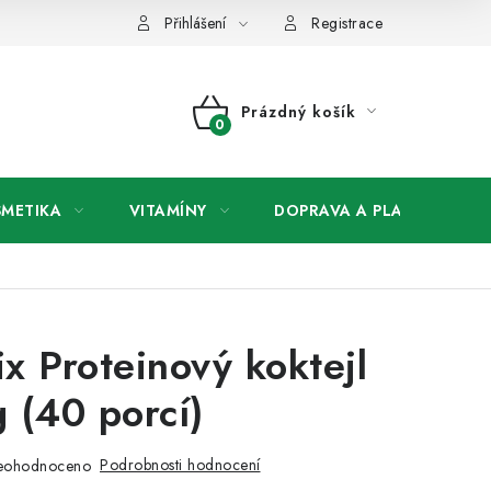
any osobních údajů
Přihlášení
Registrace
Prázdný košík
NÁKUPNÍ
KOŠÍK
SMETIKA
VITAMÍNY
DOPRAVA A PLATBA
V
x Proteinový koktejl
 (40 porcí)
Podrobnosti hodnocení
eohodnoceno