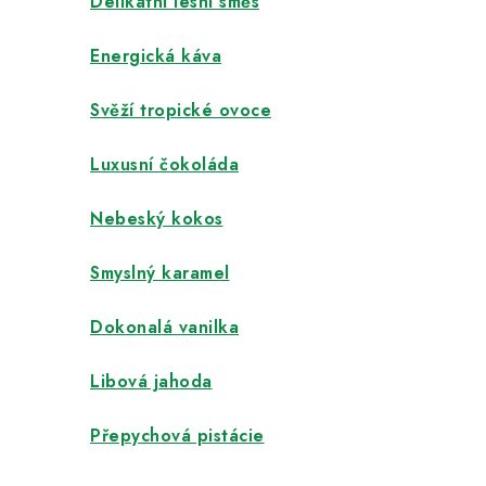
Delikátní lesní směs
Energická káva
Svěží tropické ovoce
Luxusní čokoláda
Nebeský kokos
Smyslný karamel
Dokonalá vanilka
Libová jahoda
Přepychová pistácie