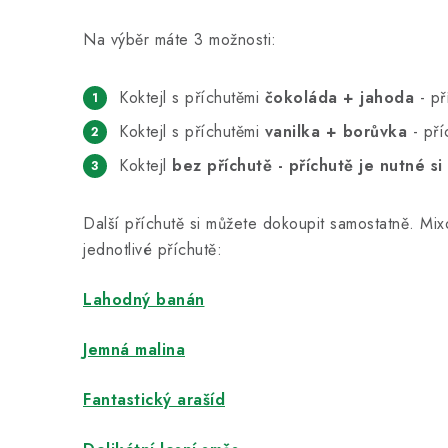
Na výběr máte 3 možnosti:
Koktejl s příchutěmi
čokoláda + jahoda
- př
Koktejl s příchutěmi
vanilka + borůvka
- pří
Koktejl
bez příchutě - příchutě je nutné s
Další příchutě si můžete dokoupit samostatně. Mix
jednotlivé příchutě:
Lahodný banán
Jemná malina
Fantastický arašíd