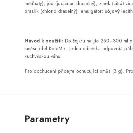
měďnatý), jód (jodičnan draselný), zinek (citrát z
draslík (chlorid draselný); emulgátor:
sójový
lecith
Návod k použití:
Do šejkru nalijte 250–300 ml pi
směsi jídel KetoMix. Jedna odměrka odpovídá přibl
kuchyňskou váhu.
Pro dochucení přidejte ochucující směs (3 g). Pro 