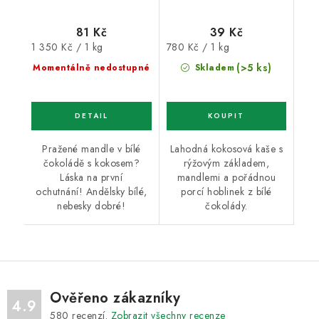
81 Kč
39 Kč
Měrná
Měrná
1 350 Kč / 1 kg
780 Kč / 1 kg
cena:
cena:
(>5 ks)
Momentálně nedostupné
Skladem
Pražené mandle v bílé
Lahodná kokosová kaše s
čokoládě s kokosem?
rýžovým základem,
Láska na první
mandlemi a pořádnou
ochutnání! Andělsky bílé,
porcí hoblinek z bílé
nebesky dobré!
čokolády.
Ověřeno zákazníky
4.9
580
recenzí.
Zobrazit všechny recenze