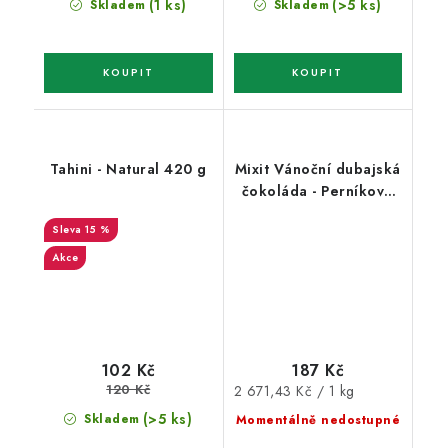
(1 ks)
(>5 ks)
Skladem
Skladem
Tahini - Natural 420 g
Mixit Vánoční dubajská
čokoláda - Perníkové
koření & kataifi 70g
15 %
Akce
187 Kč
102 Kč
120 Kč
Měrná
2 671,43 Kč / 1 kg
cena:
(>5 ks)
Skladem
Momentálně nedostupné