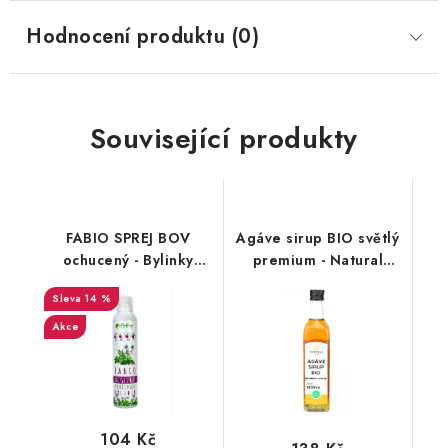
Hodnocení produktu (0)
Související produkty
FABIO SPREJ BOV
Agáve sirup BIO světlý
ochucený - Bylinky
premium - Natural
250ml
500ml
14 %
Akce
104 Kč