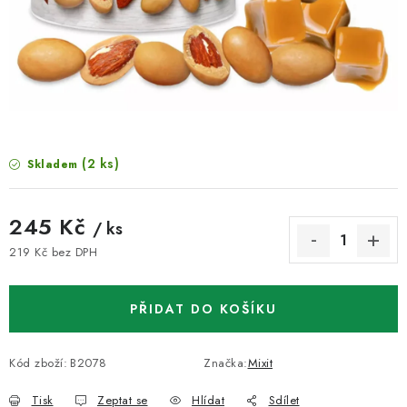
VELKOOBCHOD
KONTAKTY
ZNAČKY
Doprava a platba
Velkoobchod
Kontakty
(2 ks)
Skladem
Reklamace a vrácení zboží
Obchodní podmínky
Podmínky ochrany osobních údajů
245 Kč
/ ks
219 Kč bez DPH
Měrná cena:
PŘIDAT DO KOŠÍKU
Kód zboží:
B2078
Značka:
Mixit
Tisk
Zeptat se
Hlídat
Sdílet