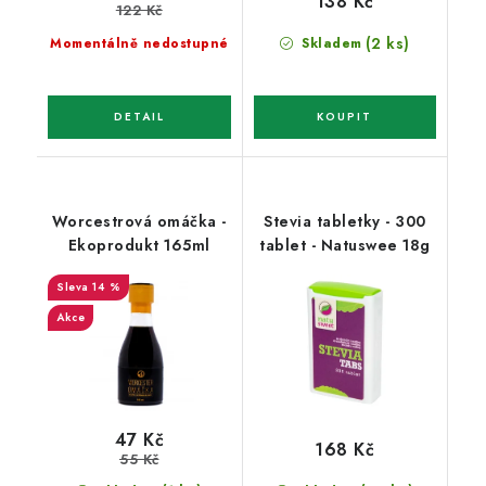
138 Kč
122 Kč
(2 ks)
Momentálně nedostupné
Skladem
Worcestrová omáčka -
Stevia tabletky - 300
Ekoprodukt 165ml
tablet - Natuswee 18g
14 %
Akce
47 Kč
168 Kč
55 Kč