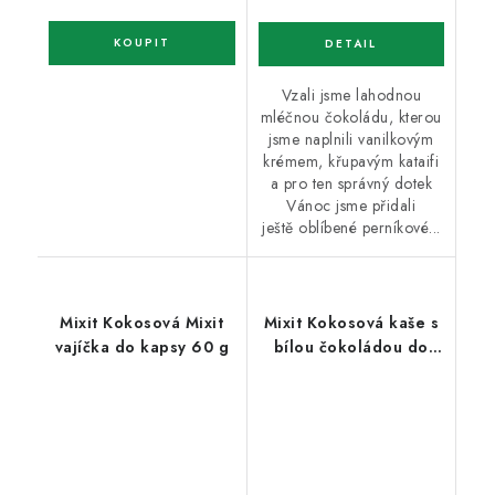
Vzali jsme lahodnou
mléčnou čokoládu, kterou
jsme naplnili vanilkovým
krémem, křupavým kataifi
a pro ten správný dotek
Vánoc jsme přidali
ještě oblíbené perníkové...
Mixit Kokosová Mixit
Mixit Kokosová kaše s
vajíčka do kapsy 60 g
bílou čokoládou do
kapsy 50 g