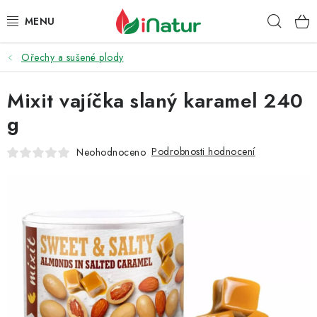
Přejít
Hleda
na
obsah
Ořechy a sušené plody
POTRAVINY
Mixit vajíčka slaný karamel 240
OŘECHY A SUŠENÉ PLODY
g
SNACKY
Podrobnosti hodnocení
Neohodnoceno
NÁPOJE
EKO DROGERIE A KOSMETIKA
VITAMÍNY
DOPRAVA A PLATBA