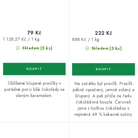
79 Kč
222 Kč
Měrná
Měrná
1 128,57 Kč / 1 kg
888 Kč / 1 kg
cena:
cena:
(5 ks)
(5 ks)
Skladem
Skladem
Oblíbené křupavé preclíky v
Na začátku byl preclík. Preclík
pořádné porci bílé čokolády se
pěkně vypečený, jemně solený a
slaným karamelem.
křupavý. A pak přišla na řadu
čokoládová kouzla. Čarovali
jsme s hořkou čokoládou s
nejméně 49 % kakaové sušiny.