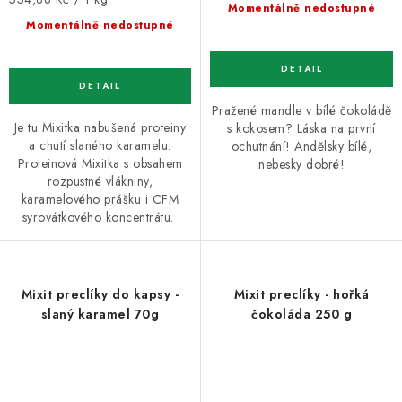
cena:
Momentálně nedostupné
cena:
Momentálně nedostupné
Pražené mandle v bílé čokoládě
Je tu Mixitka nabušená proteiny
s kokosem? Láska na první
a chutí slaného karamelu.
ochutnání! Andělsky bílé,
Proteinová Mixitka s obsahem
nebesky dobré!
rozpustné vlákniny,
karamelového prášku i CFM
syrovátkového koncentrátu.
Mixit preclíky do kapsy -
Mixit preclíky - hořká
slaný karamel 70g
čokoláda 250 g