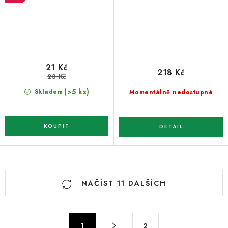
21 Kč
218 Kč
23 Kč
(>5 ks)
Skladem
Momentálně nedostupné
O
NAČÍST 11 DALŠÍCH
v
l
á
S
1
2