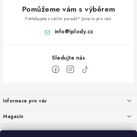
Pomůžeme vám s výběrem
Potřebujete s něčím poradit? Jsme tu pro vás!
info
@
iplody.cz
Z
á
Informace pro vás
p
a
Doprava a platba
Magazín
t
Velkoobchod
í
Kombucha – osvěžující nápoj pro zdravé zažívání
30.6.2026
Kontakty