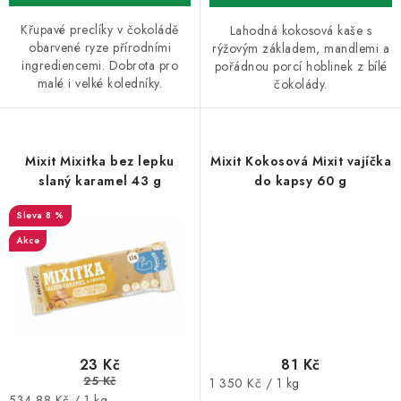
Křupavé preclíky v čokoládě
Lahodná kokosová kaše s
obarvené ryze přírodními
rýžovým základem, mandlemi a
ingrediencemi. Dobrota pro
pořádnou porcí hoblinek z bílé
malé i velké koledníky.
čokolády.
Mixit Mixitka bez lepku
Mixit Kokosová Mixit vajíčka
slaný karamel 43 g
do kapsy 60 g
8 %
Akce
23 Kč
81 Kč
25 Kč
Měrná
1 350 Kč / 1 kg
Měrná
534,88 Kč / 1 kg