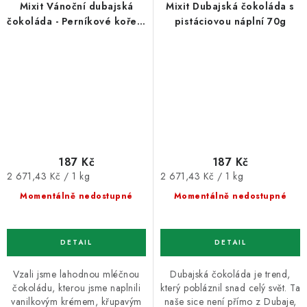
Mixit Vánoční dubajská
Mixit Dubajská čokoláda s
čokoláda - Perníkové koření
pistáciovou náplní 70g
& kataifi 70g
187 Kč
187 Kč
Měrná
Měrná
2 671,43 Kč / 1 kg
2 671,43 Kč / 1 kg
cena:
cena:
Momentálně nedostupné
Momentálně nedostupné
Vzali jsme lahodnou mléčnou
Dubajská čokoláda je trend,
čokoládu, kterou jsme naplnili
který pobláznil snad celý svět. Ta
vanilkovým krémem, křupavým
naše sice není přímo z Dubaje,