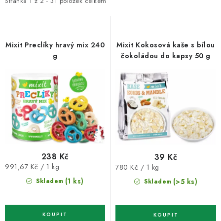
i
e
VELKOOBCHOD
Stránka
1
z
2
-
31
položek celkem
s
n
KONTAKTY
p
í
r
p
Mixit Preclíky hravý mix 240
Mixit Kokosová kaše s bílou
ZNAČKY
o
r
g
čokoládou do kapsy 50 g
d
o
Doprava a platba
Velkoobchod
Kontakty
u
d
Reklamace a vrácení zboží
Obchodní podmínky
k
u
t
k
Podmínky ochrany osobních údajů
ů
t
ů
238 Kč
39 Kč
Měrná
Měrná
991,67 Kč / 1 kg
780 Kč / 1 kg
cena:
cena:
(1 ks)
(>5 ks)
Skladem
Skladem