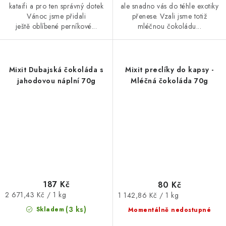
kataifi a pro ten správný dotek
ale snadno vás do téhle exotiky
Vánoc jsme přidali
přenese. Vzali jsme totiž
ještě oblíbené perníkové...
mléčnou čokoládu...
Mixit Dubajská čokoláda s
Mixit preclíky do kapsy -
jahodovou náplní 70g
Mléčná čokoláda 70g
187 Kč
80 Kč
Měrná
Měrná
2 671,43 Kč / 1 kg
1 142,86 Kč / 1 kg
cena:
cena:
(3 ks)
Skladem
Momentálně nedostupné