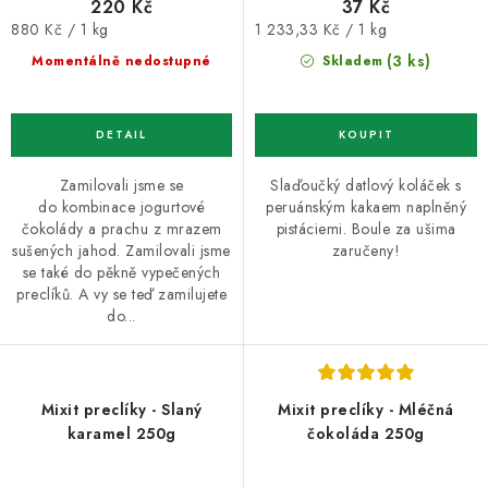
220 Kč
37 Kč
Měrná
Měrná
880 Kč / 1 kg
1 233,33 Kč / 1 kg
cena:
cena:
(3 ks)
Momentálně nedostupné
Skladem
Zamilovali jsme se
Slaďoučký datlový koláček s
do kombinace jogurtové
peruánským kakaem naplněný
čokolády a prachu z mrazem
pistáciemi. Boule za ušima
sušených jahod. Zamilovali jsme
zaručeny!
se také do pěkně vypečených
preclíků. A vy se teď zamilujete
do...
Mixit preclíky - Slaný
Mixit preclíky - Mléčná
karamel 250g
čokoláda 250g