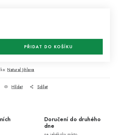
PŘIDAT DO KOŠÍKU
čka:
Natural Jihlava
Hlídat
Sdílet
ních
Doručení do druhého
dne
na jakékoliv místo