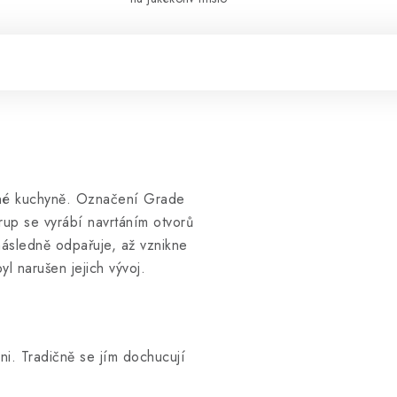
udené kuchyně. Označení Grade
irup se vyrábí navrtáním otvorů
ásledně odpařuje, až vznikne
l narušen jejich vývoj.
i. Tradičně se jím dochucují