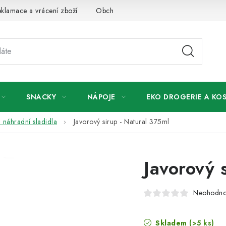
klamace a vrácení zboží
Obchodní podmínky
Podmínky ochr
SNACKY
NÁPOJE
EKO DROGERIE A KO
a náhradní sladidla
Javorový sirup - Natural 375ml
Javorový 
Neohodn
Skladem
(>5 ks)