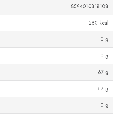
8594010318108
280 kcal
0 g
0 g
67 g
63 g
0 g