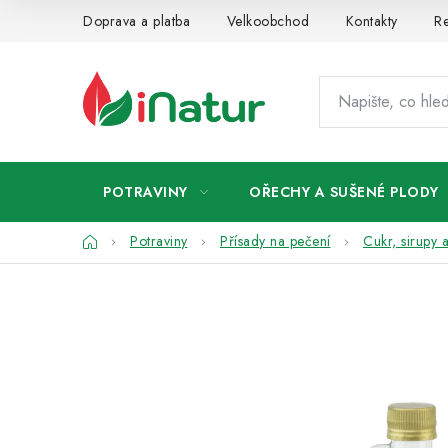
Přejít
Doprava a platba
Velkoobchod
Kontakty
Re
na
obsah
POTRAVINY
OŘECHY A SUŠENÉ PLODY
Domů
Potraviny
Přísady na pečení
Cukr, sirupy 