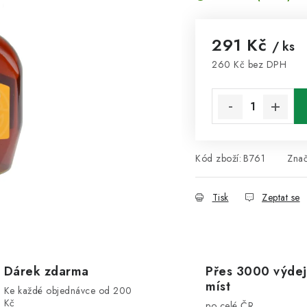
291 Kč
/ ks
260 Kč bez DPH
Měrná cena:
Kód zboží:
B761
Zna
Tisk
Zeptat se
Dárek zdarma
Přes 3000 výdej
míst
Ke každé objednávce od 200
Kč
po celé ČR