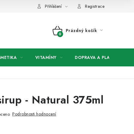
any osobních údajů
Přihlášení
Registrace
Prázdný košík
NÁKUPNÍ
KOŠÍK
SMETIKA
VITAMÍNY
DOPRAVA A PLATBA
V
sirup - Natural 375ml
Podrobnosti hodnocení
oceno