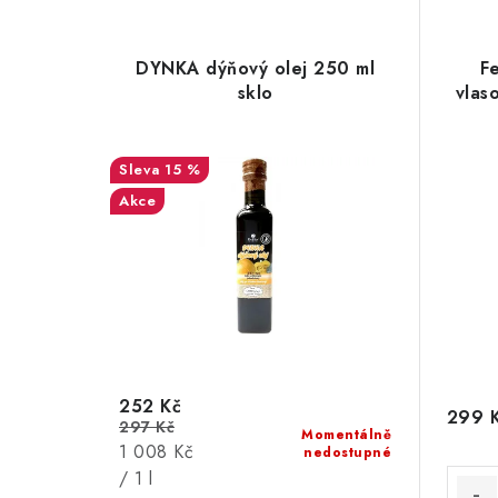
DYNKA dýňový olej 250 ml
F
sklo
vlas
15 %
Akce
252 Kč
299 
297 Kč
Momentálně
Měrná
1 008 Kč
nedostupné
cena:
/ 1 l