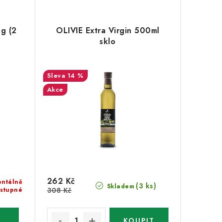
g (2
OLIVIE Extra Virgin 500ml
sklo
14 %
Akce
262 Kč
ntálně
(3 ks)
Skladem
stupné
308 Kč