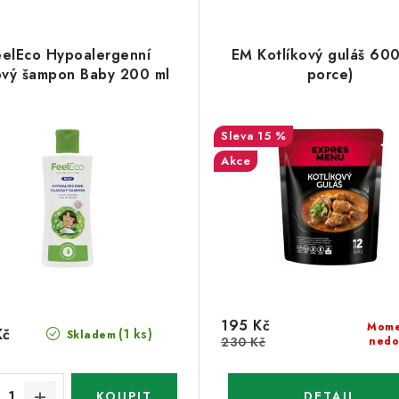
eelEco Hypoalergenní
EM Kotlíkový guláš 600
ový šampon Baby 200 ml
porce)
15 %
Akce
195 Kč
Mome
Kč
(1 ks)
Skladem
230 Kč
nedo