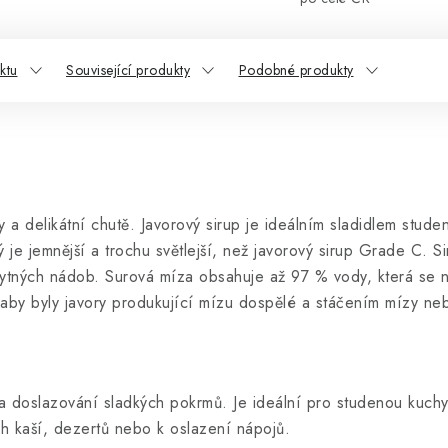
ktu
Související produkty
Podobné produkty
ty a delikátní chutě. Javorový sirup je ideálním sladidlem st
rý je jemnější a trochu světlejší, než javorový sirup Grade C. S
ytných nádob. Surová míza obsahuje až 97 % vody, která se n
aby byly javory produkující mízu dospělé a stáčením mízy neby
doslazování sladkých pokrmů. Je ideální pro studenou kuchyn
ch kaší, dezertů nebo k oslazení nápojů.