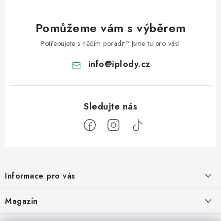
Pomůžeme vám s výběrem
Potřebujete s něčím poradit? Jsme tu pro vás!
info
@
iplody.cz
Z
á
Informace pro vás
p
a
Doprava a platba
Magazín
t
Velkoobchod
Kombucha – osvěžující nápoj pro zdravé zažívání