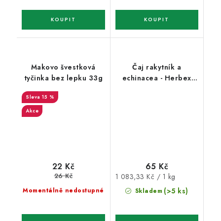
Makovo švestková
Čaj rakytník a
tyčinka bez lepku 33g
echinacea - Herbex
20x3g
15 %
Akce
65 Kč
22 Kč
26 Kč
Měrná
1 083,33 Kč / 1 kg
cena:
Momentálně nedostupné
(>5 ks)
Skladem