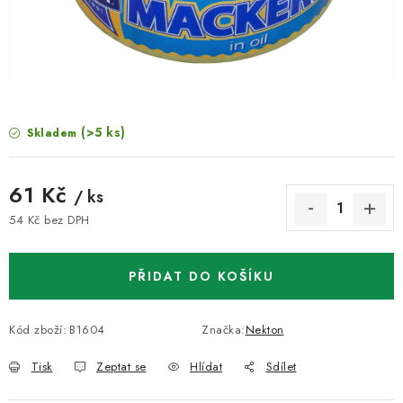
VELKOOBCHOD
KONTAKTY
ZNAČKY
(>5 ks)
Skladem
Doprava a platba
Velkoobchod
Kontakty
Reklamace a vrácení zboží
Obchodní podmínky
61 Kč
/ ks
Podmínky ochrany osobních údajů
54 Kč bez DPH
Měrná cena:
PŘIDAT DO KOŠÍKU
Kód zboží:
B1604
Značka:
Nekton
Tisk
Zeptat se
Hlídat
Sdílet