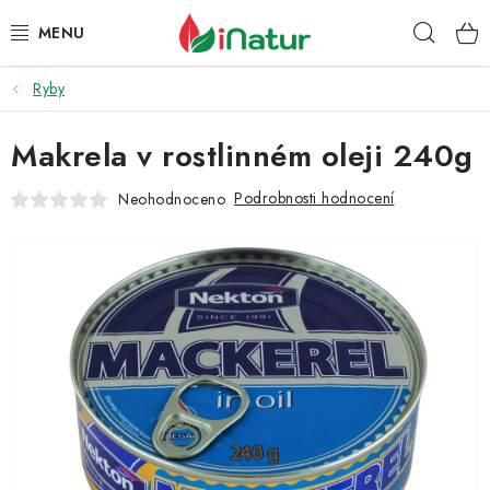
Přejít
Hleda
na
obsah
Ryby
POTRAVINY
Makrela v rostlinném oleji 240g
OŘECHY A SUŠENÉ PLODY
Podrobnosti hodnocení
Neohodnoceno
SNACKY
NÁPOJE
EKO DROGERIE A KOSMETIKA
VITAMÍNY
DOPRAVA A PLATBA