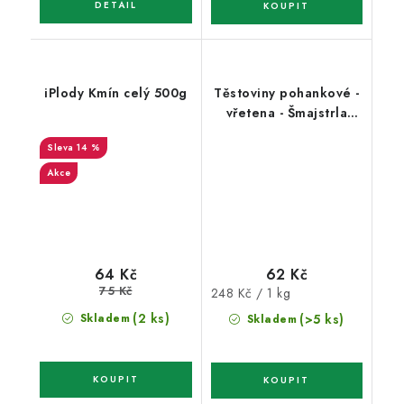
iPlody Kmín celý 500g
Těstoviny pohankové -
vřetena - Šmajstrla
250g
14 %
Akce
62 Kč
64 Kč
75 Kč
Měrná
248 Kč / 1 kg
cena:
(2 ks)
Skladem
(>5 ks)
Skladem