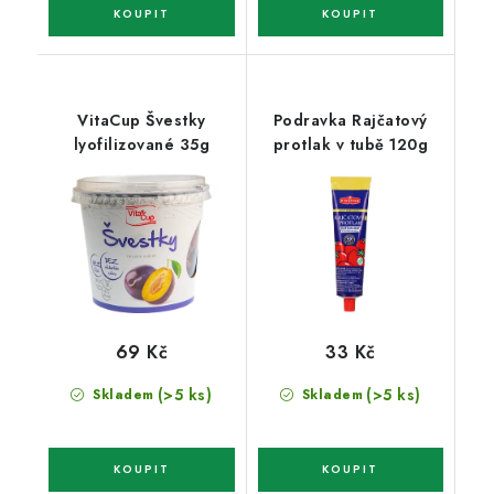
VitaCup Švestky
Podravka Rajčatový
lyofilizované 35g
protlak v tubě 120g
69 Kč
33 Kč
(>5 ks)
(>5 ks)
Skladem
Skladem