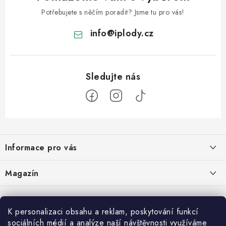
Potřebujete s něčím poradit? Jsme tu pro vás!
info
@
iplody.cz
Z
á
Informace pro vás
p
a
Doprava a platba
Magazín
t
Velkoobchod
í
Kombucha – osvěžující nápoj pro zdravé zažívání
30.6.2026
Kontakty
K personalizaci obsahu a reklam, poskytování funkcí
sociálních médií a analýze naší návštěvnosti využíváme
Nákupní košík
Reklamace a vrácení zboží