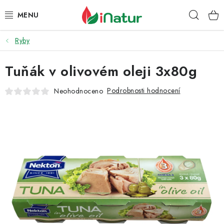
Přejít
Hleda
na
obsah
Ryby
POTRAVINY
Tuňák v olivovém oleji 3x80g
OŘECHY A SUŠENÉ PLODY
Podrobnosti hodnocení
Neohodnoceno
SNACKY
NÁPOJE
EKO DROGERIE A KOSMETIKA
VITAMÍNY
DOPRAVA A PLATBA