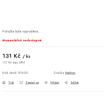
VELKOOBCHOD
KONTAKTY
ZNAČKY
Položka byla vyprodána…
Doprava a platba
Velkoobchod
Kontakty
Momentálně nedostupné
Reklamace a vrácení zboží
Obchodní podmínky
Podmínky ochrany osobních údajů
131 Kč
/ ks
117 Kč bez DPH
Měrná cena:
Kód zboží:
B1600
Značka:
Nekton
Tisk
Zeptat se
Hlídat
Sdílet