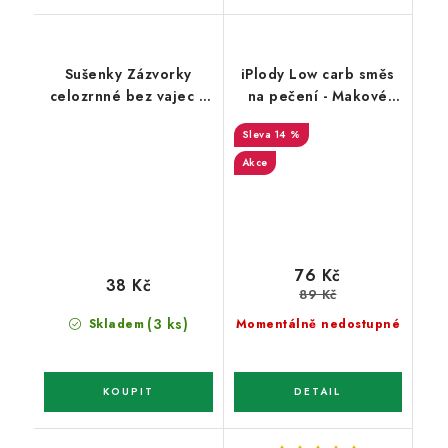
Sušenky Zázvorky
iPlody Low carb směs
celozrnné bez vajec a
na pečení - Makové
mléka - Natural 140g
bochníčky se sladidlem
14 %
250g
Akce
76 Kč
38 Kč
89 Kč
(3 ks)
Skladem
Momentálně nedostupné