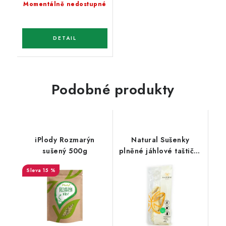
Momentálně nedostupné
Podobné produkty
iPlody Rozmarýn
Natural Sušenky
sušený 500g
plněné jáhlové taštičky
višňové bez lepku,
15 %
vajec a mléka 140 g