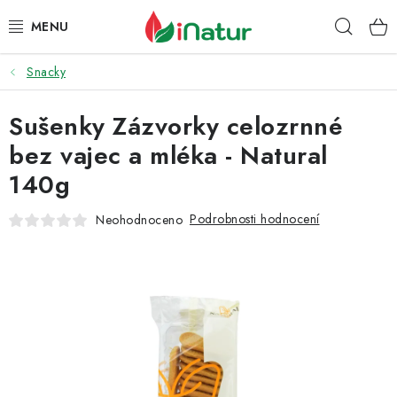
Přejít
Hleda
na
obsah
Snacky
POTRAVINY
Sušenky Zázvorky celozrnné
OŘECHY A SUŠENÉ PLODY
bez vajec a mléka - Natural
SNACKY
140g
NÁPOJE
Podrobnosti hodnocení
Neohodnoceno
EKO DROGERIE A KOSMETIKA
VITAMÍNY
DOPRAVA A PLATBA