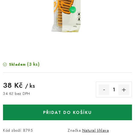
VELKOOBCHOD
KONTAKTY
ZNAČKY
Doprava a platba
Velkoobchod
Kontakty
Reklamace a vrácení zboží
Obchodní podmínky
(3 ks)
Skladem
Podmínky ochrany osobních údajů
38 Kč
/ ks
34 Kč bez DPH
Měrná cena:
PŘIDAT DO KOŠÍKU
Kód zboží:
B795
Značka:
Natural Jihlava