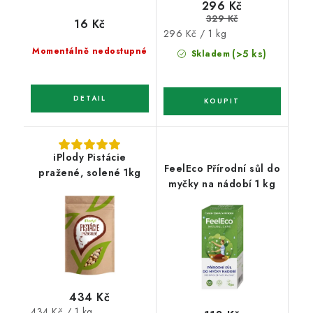
296 Kč
329 Kč
16 Kč
Měrná
296 Kč / 1 kg
cena:
Momentálně nedostupné
(>5 ks)
Skladem
iPlody Pistácie
FeelEco Přírodní sůl do
pražené, solené 1kg
myčky na nádobí 1 kg
434 Kč
Měrná
434 Kč / 1 kg