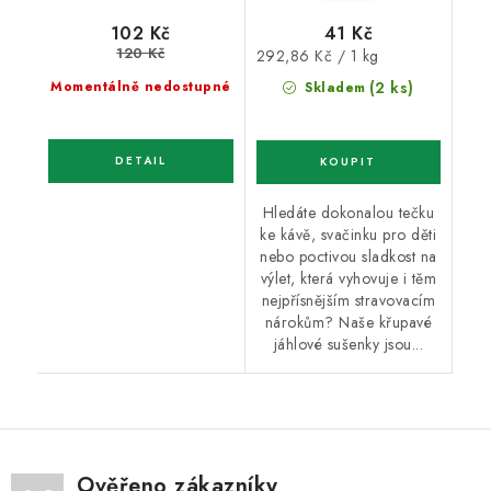
41 Kč
102 Kč
120 Kč
Měrná
292,86 Kč / 1 kg
cena:
Momentálně nedostupné
(2 ks)
Skladem
Hledáte dokonalou tečku
ke kávě, svačinku pro děti
nebo poctivou sladkost na
výlet, která vyhovuje i těm
nejpřísnějším stravovacím
nárokům? Naše křupavé
jáhlové sušenky jsou...
Ověřeno zákazníky