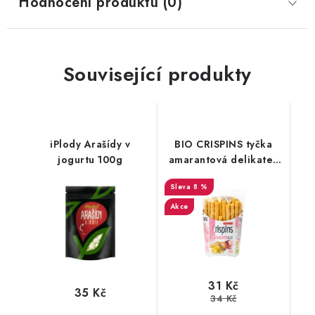
Hodnocení produktu (0)
Související produkty
iPlody Arašídy v
BIO CRISPINS tyčka
jogurtu 100g
amarantová delikates
50g
8 %
Akce
31 Kč
35 Kč
34 Kč