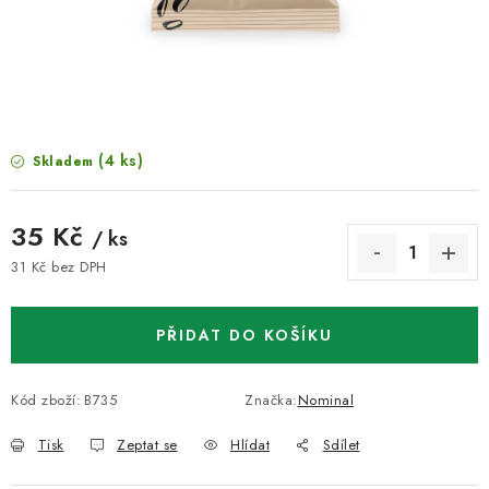
VELKOOBCHOD
KONTAKTY
ZNAČKY
(4 ks)
Skladem
Doprava a platba
Velkoobchod
Kontakty
Reklamace a vrácení zboží
Obchodní podmínky
35 Kč
/ ks
Podmínky ochrany osobních údajů
31 Kč bez DPH
Měrná cena:
PŘIDAT DO KOŠÍKU
Kód zboží:
B735
Značka:
Nominal
Tisk
Zeptat se
Hlídat
Sdílet