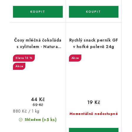
Čoxy mléčná čokoláda
Rychlý snack perník GF
s xylitolem - Natural
v hořké polevě 24g
50g
15 %
Akce
Akce
44 Kč
19 Kč
52 Kč
Měrná
880 Kč / 1 kg
Momentálně nedostupné
cena:
(>5 ks)
Skladem