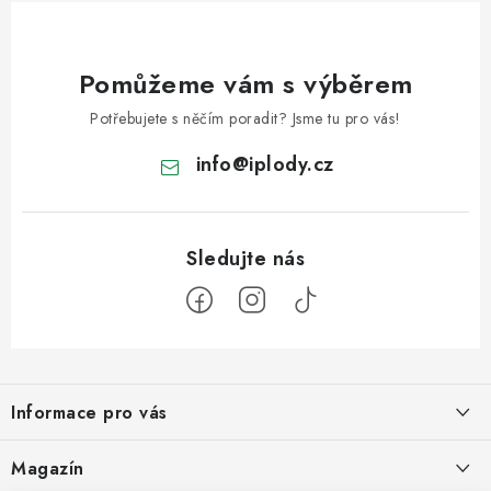
Pomůžeme vám s výběrem
Potřebujete s něčím poradit? Jsme tu pro vás!
info
@
iplody.cz
Z
á
Informace pro vás
p
a
Doprava a platba
Magazín
t