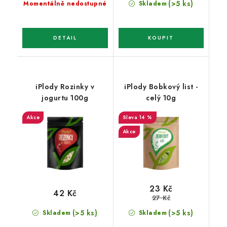
(>5 ks)
Momentálně nedostupné
Skladem
iPlody Rozinky v
iPlody Bobkový list -
jogurtu 100g
celý 10g
Akce
14 %
Akce
23 Kč
42 Kč
27 Kč
(>5 ks)
(>5 ks)
Skladem
Skladem