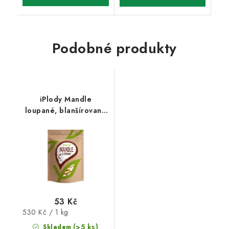
Podobné produkty
iPlody Mandle
loupané, blanšírované
100g
53 Kč
Měrná
530 Kč / 1 kg
cena:
(>5 ks)
Skladem