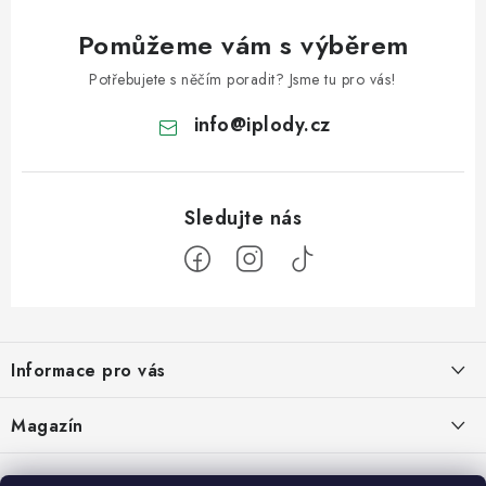
i
Pomůžeme vám s výběrem
s
u
Potřebujete s něčím poradit? Jsme tu pro vás!
info
@
iplody.cz
Z
á
Informace pro vás
p
a
Doprava a platba
Magazín
t
Velkoobchod
í
Kombucha – osvěžující nápoj pro zdravé zažívání