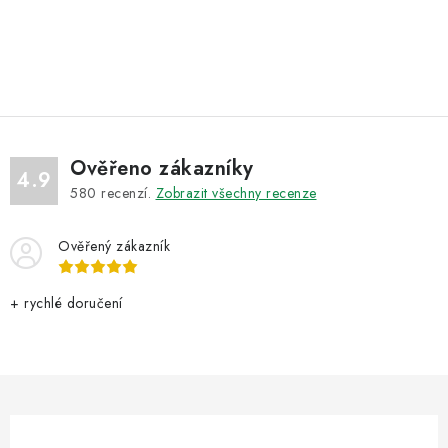
O
v
l
á
d
Ověřeno zákazníky
a
4.9
580
recenzí.
Zobrazit všechny recenze
c
í
Ověřený zákazník
p
r
v
+ rychlé doručení
k
y
v
ý
p