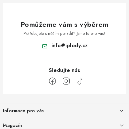
Pomůžeme vám s výběrem
Potřebujete s něčím poradit? Jsme tu pro vás!
info
@
iplody.cz
Z
á
Informace pro vás
p
a
Doprava a platba
Magazín