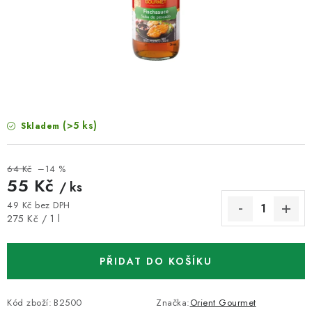
VELKOOBCHOD
KONTAKTY
ZNAČKY
Doprava a platba
Velkoobchod
Kontakty
(>5 ks)
Skladem
Reklamace a vrácení zboží
Obchodní podmínky
Podmínky ochrany osobních údajů
64 Kč
–14 %
55 Kč
/ ks
49 Kč bez DPH
Měrná cena:
275 Kč / 1 l
PŘIDAT DO KOŠÍKU
Kód zboží:
B2500
Značka:
Orient Gourmet