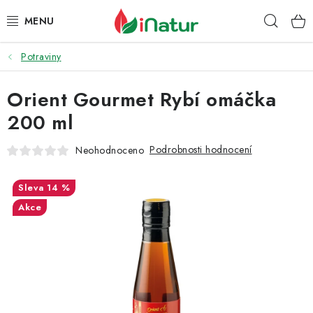
Přejít
Hleda
na
obsah
Potraviny
POTRAVINY
Orient Gourmet Rybí omáčka
OŘECHY A SUŠENÉ PLODY
200 ml
SNACKY
Podrobnosti hodnocení
Neohodnoceno
NÁPOJE
14 %
EKO DROGERIE A KOSMETIKA
Akce
VITAMÍNY
DOPRAVA A PLATBA