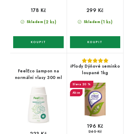
178 Kč
299 Kč
(2 ks)
(1 ks)
Skladem
Skladem
iPlody Dýňové semínko
FeelEco šampon na
loupané 1kg
normální vlasy 300 ml
20 %
Akce
196 Kč
245 Kč
223 Kč