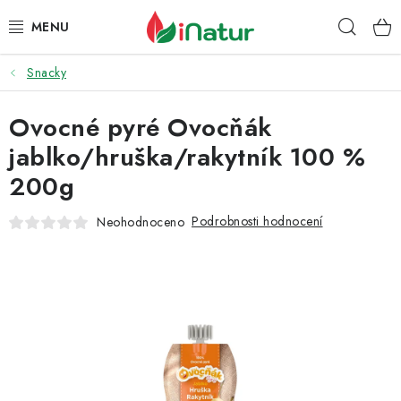
Přejít
Hleda
na
obsah
Snacky
POTRAVINY
Ovocné pyré Ovocňák
OŘECHY A SUŠENÉ PLODY
jablko/hruška/rakytník 100 %
SNACKY
200g
NÁPOJE
Podrobnosti hodnocení
Neohodnoceno
EKO DROGERIE A KOSMETIKA
VITAMÍNY
DOPRAVA A PLATBA