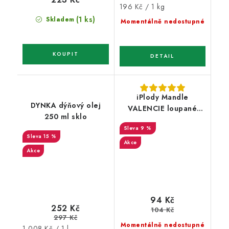
Měrná
196 Kč / 1 kg
cena:
(1 ks)
Skladem
Momentálně nedostupné
iPlody Mandle
DYNKA dýňový olej
VALENCIE loupané
250 ml sklo
pražené solené 150 g
9 %
15 %
Akce
Akce
94 Kč
252 Kč
104 Kč
297 Kč
Momentálně nedostupné
Měrná
1 008 Kč / 1 l