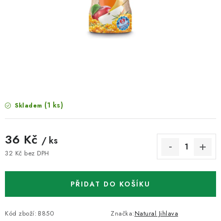
VELKOOBCHOD
KONTAKTY
ZNAČKY
Doprava a platba
Velkoobchod
Kontakty
Reklamace a vrácení zboží
Obchodní podmínky
(1 ks)
Skladem
Podmínky ochrany osobních údajů
36 Kč
/ ks
32 Kč bez DPH
Měrná cena:
PŘIDAT DO KOŠÍKU
Kód zboží:
B850
Značka:
Natural Jihlava