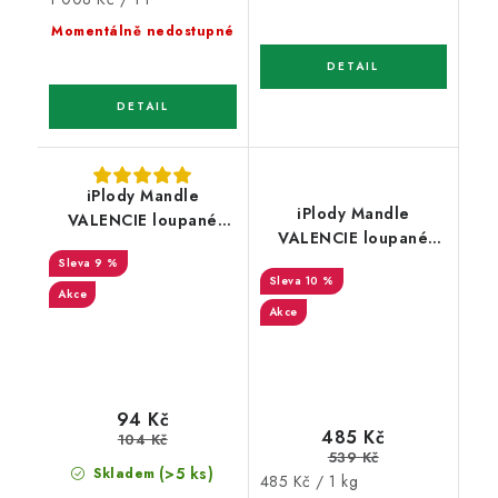
cena:
Momentálně nedostupné
iPlody Mandle
iPlody Mandle
VALENCIE loupané
VALENCIE loupané
pražené solené s
pražené solené s
9 %
bylinkami 150 g
10 %
bylinkami 1 kg
Akce
Akce
94 Kč
485 Kč
104 Kč
539 Kč
(>5 ks)
Skladem
Měrná
485 Kč / 1 kg