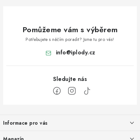
Pomůžeme vám s výběrem
Potřebujete s něčím poradit? Jsme tu pro vás!
info
@
iplody.cz
Z
á
Informace pro vás
p
a
Doprava a platba
Magazín