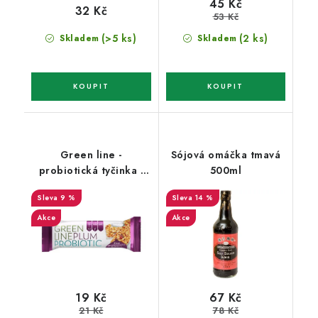
45 Kč
32 Kč
53 Kč
(>5 ks)
(2 ks)
Skladem
Skladem
Green line -
Sójová omáčka tmavá
probiotická tyčinka -
500ml
švestka -Tekmar 35g
9 %
14 %
Akce
Akce
19 Kč
67 Kč
21 Kč
78 Kč