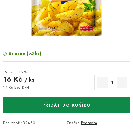
VELKOOBCHOD
KONTAKTY
ZNAČKY
Doprava a platba
Velkoobchod
Kontakty
(>5 ks)
Skladem
Reklamace a vrácení zboží
Obchodní podmínky
Podmínky ochrany osobních údajů
19 Kč
–15 %
16 Kč
/ ks
14 Kč bez DPH
Měrná cena:
PŘIDAT DO KOŠÍKU
Kód zboží:
B2460
Značka:
Podravka