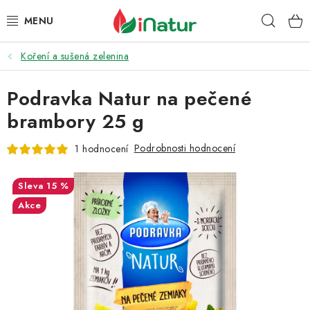
Přejít
Hleda
na
obsah
Koření a sušená zelenina
POTRAVINY
Podravka Natur na pečené
OŘECHY A SUŠENÉ PLODY
brambory 25 g
SNACKY
Podrobnosti hodnocení
1 hodnocení
NÁPOJE
15 %
EKO DROGERIE A KOSMETIKA
Akce
VITAMÍNY
DOPRAVA A PLATBA