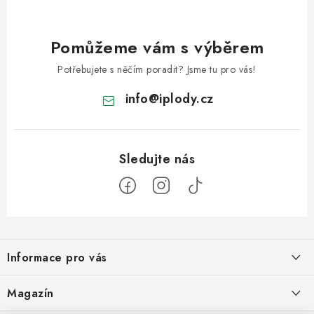
Pomůžeme vám s výběrem
Potřebujete s něčím poradit? Jsme tu pro vás!
info
@
iplody.cz
Z
á
Informace pro vás
p
a
Doprava a platba
Magazín
t
Velkoobchod