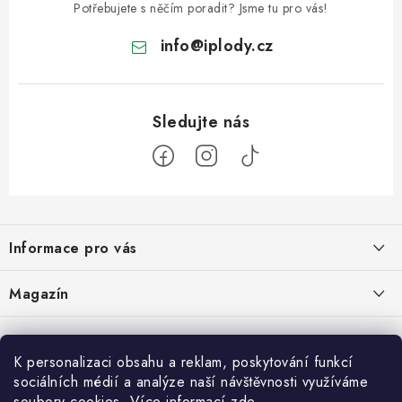
Potřebujete s něčím poradit? Jsme tu pro vás!
info
@
iplody.cz
Z
á
Informace pro vás
p
a
Doprava a platba
Magazín
t
Velkoobchod
í
Kombucha – osvěžující nápoj pro zdravé zažívání
30.6.2026
Kontakty
K personalizaci obsahu a reklam, poskytování funkcí
sociálních médií a analýze naší návštěvnosti využíváme
Nákupní košík
Reklamace a vrácení zboží
Konjak: Rostlina, která dala hubnutí a zdravému životnímu stylu nový
soubory cookies. Více informací
zde
.