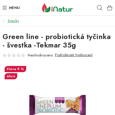
Přejít
Hleda
na
obsah
Snacky
POTRAVINY
Green line - probiotická tyčinka
OŘECHY A SUŠENÉ PLODY
- švestka -Tekmar 35g
SNACKY
Podrobnosti hodnocení
Neohodnoceno
NÁPOJE
9 %
EKO DROGERIE A KOSMETIKA
Akce
VITAMÍNY
DOPRAVA A PLATBA