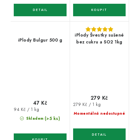
iPlody Švestky sušené
iPlody Bulgur 500 g
bez cukru a SO2 1kg
279 Kč
47 Kč
Měrná
279 Kč / 1 kg
Měrná
94 Kč / 1 kg
cena:
Momentálně nedostupné
cena:
(>5 ks)
Skladem