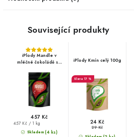
Související produkty
iPlody Mandle v
iPlody Kmín celý 100g
mléčné čokoládě se
skořicí 1kg
17 %
457 Kč
24 Kč
Měrná
457 Kč / 1 kg
29 Kč
cena:
(4 ks)
Skladem
(2 ks)
Skladem