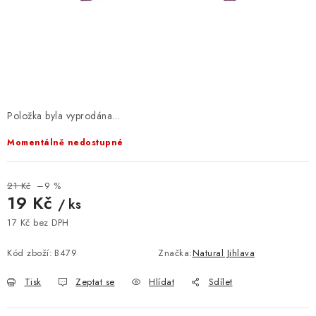
VELKOOBCHOD
KONTAKTY
ZNAČKY
Doprava a platba
Velkoobchod
Kontakty
Položka byla vyprodána…
Reklamace a vrácení zboží
Obchodní podmínky
Momentálně nedostupné
Podmínky ochrany osobních údajů
21 Kč
–9 %
19 Kč
/ ks
17 Kč bez DPH
Měrná cena:
Kód zboží:
B479
Značka:
Natural Jihlava
Tisk
Zeptat se
Hlídat
Sdílet