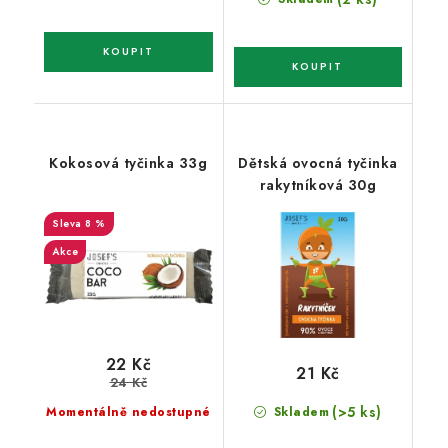
Kokosová tyčinka 33g
Dětská ovocná tyčinka
rakytníková 30g
8 %
Akce
22 Kč
21 Kč
24 Kč
(>5 ks)
Momentálně nedostupné
Skladem