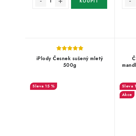
iPlody Česnek sušený mletý
Č
500g
mandl
15 %
Akce