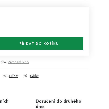
PŘIDAT DO KOŠÍKU
ačka:
Ramdam s.r.o.
Hlídat
Sdílet
ních
Doručení do druhého
dne