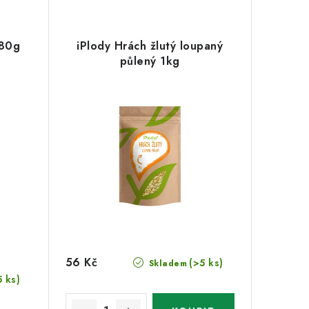
 80g
iPlody Hrách žlutý loupaný
půlený 1kg
56 Kč
(>5 ks)
Skladem
5 ks)