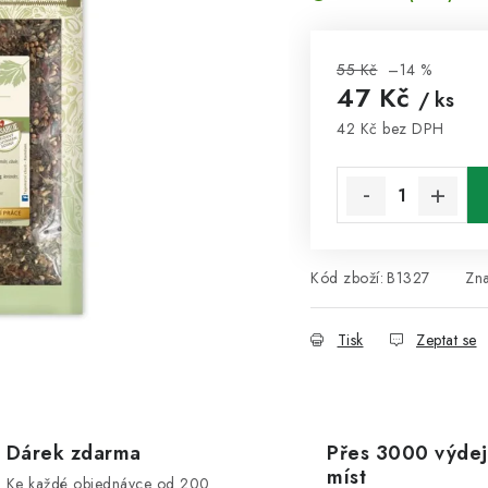
55 Kč
–14 %
47 Kč
/ ks
42 Kč bez DPH
Měrná cena:
Kód zboží:
B1327
Zn
Tisk
Zeptat se
Dárek zdarma
Přes 3000 výdej
míst
Ke každé objednávce od 200