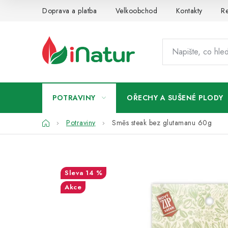
Přejít
Doprava a platba
Velkoobchod
Kontakty
Re
na
obsah
POTRAVINY
OŘECHY A SUŠENÉ PLODY
Domů
Potraviny
Směs steak bez glutamanu 60g
14 %
Akce