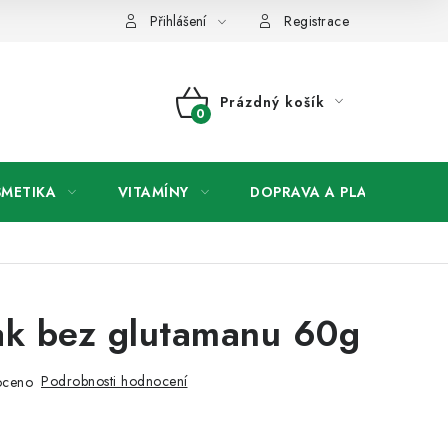
any osobních údajů
Přihlášení
Registrace
Prázdný košík
NÁKUPNÍ
KOŠÍK
SMETIKA
VITAMÍNY
DOPRAVA A PLATBA
V
ak bez glutamanu 60g
Podrobnosti hodnocení
oceno