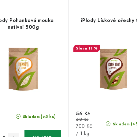
lody Pohanková mouka
iPlody Lískové ořechy
nativní 500g
11 %
56 Kč
(>5 ks)
Skladem
63 Kč
(>
Skladem
Měrná
700 Kč
cena:
/ 1 kg