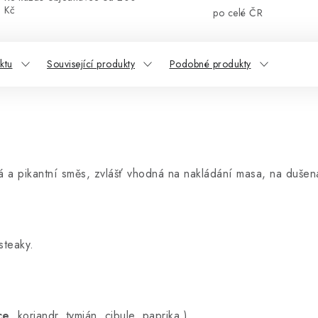
Kč
po celé ČR
ktu
Související produkty
Podobné produkty
tá a pikantní směs, zvlášť vhodná na nakládání masa, na duše
steaky.
ce
, koriandr, tymián, cibule, paprika.)