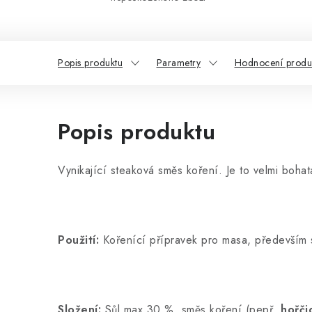
Popis produktu
Parametry
Hodnocení produ
Popis produktu
Vynikající steaková směs koření. Je to velmi boha
Použití:
Kořenící přípravek pro masa, především 
Složení:
Sůl max 30 %, směs koření (pepř,
hořči