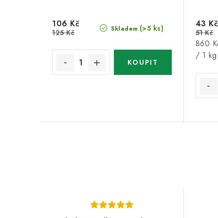
106 Kč
43 Kč
(>5 ks)
Skladem
125 Kč
51 Kč
Měrná
860 K
cena:
/ 1 kg