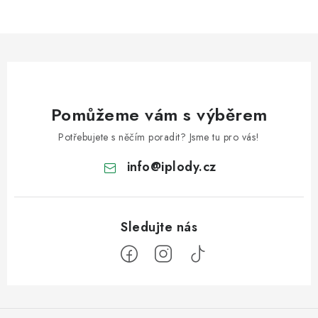
Pomůžeme vám s výběrem
Potřebujete s něčím poradit? Jsme tu pro vás!
info
@
iplody.cz
Z
á