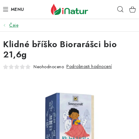
Přejít
Hleda
na
obsah
Čaje
POTRAVINY
Klidné bříško Biorarášci bio
OŘECHY A SUŠENÉ PLODY
21,6g
SNACKY
Podrobnosti hodnocení
Neohodnoceno
NÁPOJE
EKO DROGERIE A KOSMETIKA
VITAMÍNY
DOPRAVA A PLATBA