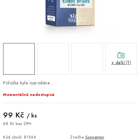
VELKOOBCHOD
KONTAKTY
ZNAČKY
Doprava a platba
Velkoobchod
Kontakty
Reklamace a vrácení zboží
Obchodní podmínky
+ další (1)
Podmínky ochrany osobních údajů
Položka byla vyprodána…
Momentálně nedostupné
99 Kč
/ ks
88 Kč bez DPH
Měrná cena:
Kód zboží:
B1564
Značka:
Sonnentor