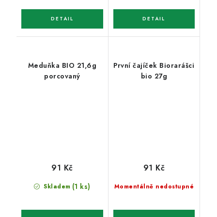
Meduňka BIO 21,6g
První čajíček Biorarášci
porcovaný
bio 27g
91 Kč
91 Kč
(1 ks)
Skladem
Momentálně nedostupné