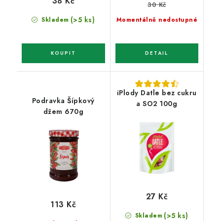
38 Kč
30 Kč
(>5 ks)
Skladem
Momentálně nedostupné
iPlody Datle bez cukru
Podravka Šípkový
a SO2 100g
džem 670g
27 Kč
113 Kč
(>5 ks)
Skladem