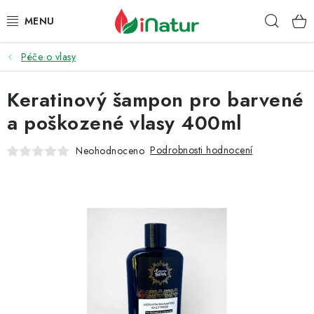
Přejít
Hleda
na
obsah
Péče o vlasy
POTRAVINY
Keratinový šampon pro barvené
OŘECHY A SUŠENÉ PLODY
a poškozené vlasy 400ml
SNACKY
Podrobnosti hodnocení
Neohodnoceno
NÁPOJE
EKO DROGERIE A KOSMETIKA
VITAMÍNY
DOPRAVA A PLATBA