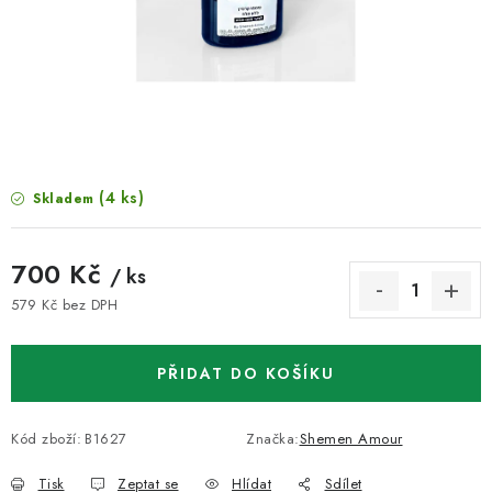
VELKOOBCHOD
KONTAKTY
ZNAČKY
Doprava a platba
Velkoobchod
Kontakty
(4 ks)
Skladem
Reklamace a vrácení zboží
Obchodní podmínky
Podmínky ochrany osobních údajů
700 Kč
/ ks
579 Kč bez DPH
Měrná cena:
PŘIDAT DO KOŠÍKU
Kód zboží:
B1627
Značka:
Shemen Amour
Tisk
Zeptat se
Hlídat
Sdílet