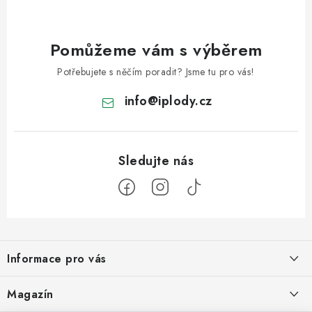
Pomůžeme vám s výběrem
Potřebujete s něčím poradit? Jsme tu pro vás!
info
@
iplody.cz
Z
á
Informace pro vás
p
a
Doprava a platba
Magazín
t