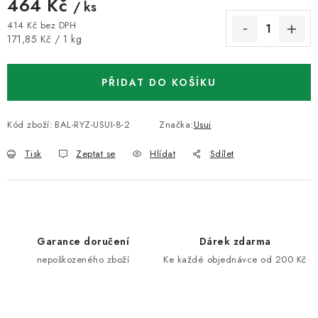
464 Kč
/ ks
414 Kč bez DPH
Měrná cena:
171,85 Kč / 1 kg
PŘIDAT DO KOŠÍKU
Kód zboží:
BAL-RYZ-USUI-8-2
Značka:
Usui
Tisk
Zeptat se
Hlídat
Sdílet
Garance doručení
Dárek zdarma
nepoškozeného zboží
Ke každé objednávce od 200 Kč