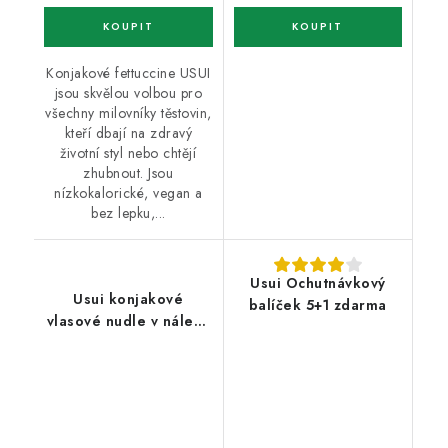
Konjakové fettuccine USUI
jsou skvělou volbou pro
všechny milovníky těstovin,
kteří dbají na zdravý
životní styl nebo chtějí
zhubnout. Jsou
nízkokalorické, vegan a
bez lepku,...
Usui Ochutnávkový
Usui konjakové
balíček 5+1 zdarma
vlasové nudle v nálevu
8+2 zdarma