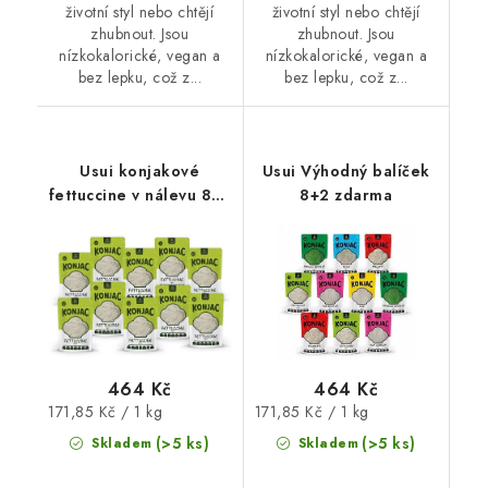
životní styl nebo chtějí
životní styl nebo chtějí
zhubnout. Jsou
zhubnout. Jsou
nízkokalorické, vegan a
nízkokalorické, vegan a
bez lepku, což z...
bez lepku, což z...
Usui konjakové
Usui Výhodný balíček
fettuccine v nálevu 8+2
8+2 zdarma
zdarma
464 Kč
464 Kč
Měrná
Měrná
171,85 Kč / 1 kg
171,85 Kč / 1 kg
cena:
cena:
(>5 ks)
(>5 ks)
Skladem
Skladem