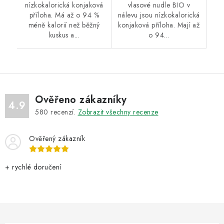
nízkokalorická konjaková
vlasové nudle BIO v
příloha. Má až o 94 %
nálevu jsou nízkokalorická
méně kalorií než běžný
konjaková příloha. Mají až
kuskus a...
o 94...
Ověřeno zákazníky
4.9
580
recenzí.
Zobrazit všechny recenze
Ověřený zákazník
+ rychlé doručení