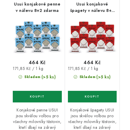
Usui konjakové penne
Usui konjakové
v nálevu 8+2 zdarma
špagety v nálevu 8+2
zdarma
464 Kč
464 Kč
Měrná
Měrná
171,85 Kč / 1 kg
171,85 Kč / 1 kg
cena:
cena:
(>5 ks)
(>5 ks)
Skladem
Skladem
Konjakové penne USUI
Konjakové špagety USUI
jsou skvělou volbou pro
jsou skvělou volbou pro
všechny milovníky těstovin,
všechny milovníky těstovin,
kteří dbají na zdravý
kteří dbají na zdravý