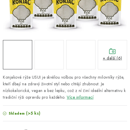
VELKOOBCHOD
KONTAKTY
ZNAČKY
Doprava a platba
Velkoobchod
Kontakty
Reklamace a vrácení zboží
Obchodní podmínky
+ další (6)
Podmínky ochrany osobních údajů
Konjaková rýže USUI je skvělou volbou pro všechny milovníky rýže,
kteří dbají na zdravý životní styl nebo chtějí zhubnout. Je
nízkokalorická, vegan a bez lepku, což z ní činí ideální alternativu k
tradiční rýži opravdu pro každého.
Více informací
(>5 ks)
Skladem