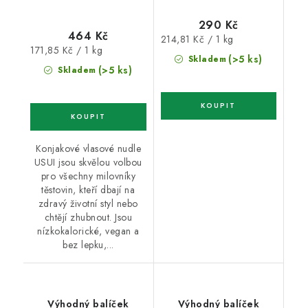
290 Kč
464 Kč
Měrná
214,81 Kč / 1 kg
Měrná
171,85 Kč / 1 kg
cena:
(>5 ks)
Skladem
cena:
(>5 ks)
Skladem
Konjakové vlasové nudle
USUI jsou skvělou volbou
pro všechny milovníky
těstovin, kteří dbají na
zdravý životní styl nebo
chtějí zhubnout. Jsou
nízkokalorické, vegan a
bez lepku,...
Výhodný balíček
Výhodný balíček