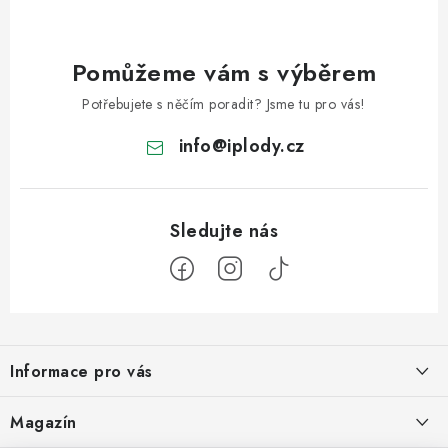
Pomůžeme vám s výběrem
Potřebujete s něčím poradit? Jsme tu pro vás!
info
@
iplody.cz
Z
á
Informace pro vás
p
a
Doprava a platba
Magazín
t