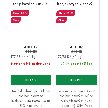
konjakového kuskusu
konjakových vlasových
Slim Pasta v nálevu 8+2
nudlí capellini Slim
20 %
20 %
zdarma
Pasta v nálevu 8+2
zdarma
Akce
Akce
480 Kč
480 Kč
600 Kč
600 Kč
Měrná
Měrná
177,78 Kč / 1 kg
177,78 Kč / 1 kg
cena:
cena:
(>5 ks)
Momentálně nedostupné
Skladem
Balíček obsahuje 10 kusů
Balíček obsahuje 10 kusů
bio konjakového
bio konjakových příloh
kuskusu. Slim Pasta kuskus
tvaru vlasových nudlí
BIO v nálevu je
(capellini). Slim Pasta