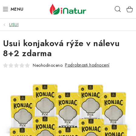
Přejít
Hleda
na
obsah
USUI
POTRAVINY
Usui konjaková rýže v nálevu
OŘECHY A SUŠENÉ PLODY
8+2 zdarma
SNACKY
Podrobnosti hodnocení
Neohodnoceno
NÁPOJE
EKO DROGERIE A KOSMETIKA
VITAMÍNY
DOPRAVA A PLATBA