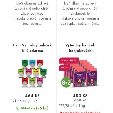
kteří dbají na zdravý
kteří dbají na zdravý
životní styl nebo chtějí
životní styl nebo chtějí
zhubnout. Jsou
zhubnout. Je
nízkokalorické, vegan a
nízkokalorická, vegan a
bez lepku,...
bez lepku, což z ní činí...
Usui Výhodný balíček
Výhodný balíček
8+2 zdarma
konjakových
pappardelí Slim Pasta
20 %
v nálevu 8+2 zdarma
Akce
464 Kč
480 Kč
600 Kč
Měrná
171,85 Kč / 1 kg
Měrná
177,78 Kč / 1 kg
cena:
(>5 ks)
Skladem
cena: