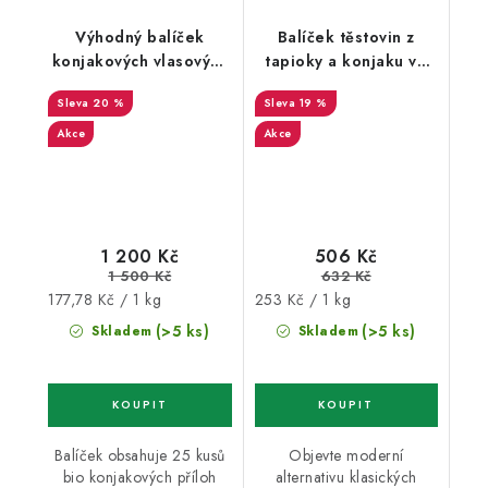
Výhodný balíček
Balíček těstovin z
konjakových vlasových
tapioky a konjaku ve
nudlí capellini Slim
tvaru nudlí bez nálevu
20 %
19 %
Pasta v nálevu 20+5
8+2 zdarma
zdarma
Akce
Akce
1 200 Kč
506 Kč
1 500 Kč
632 Kč
Měrná
Měrná
177,78 Kč / 1 kg
253 Kč / 1 kg
cena:
cena:
(>5 ks)
(>5 ks)
Skladem
Skladem
Balíček obsahuje 25 kusů
Objevte moderní
bio konjakových příloh
alternativu klasických