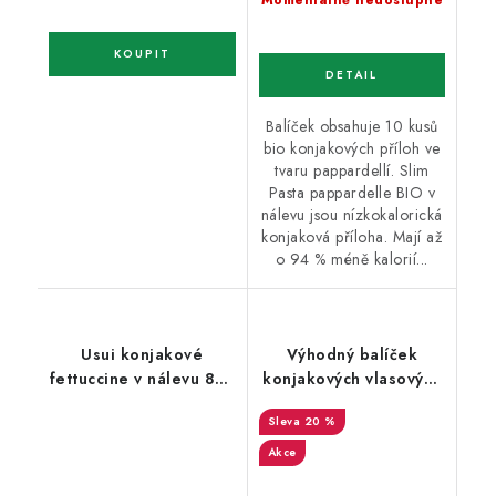
Momentálně nedostupné
Balíček obsahuje 10 kusů
bio konjakových příloh ve
tvaru pappardellí. Slim
Pasta pappardelle BIO v
nálevu jsou nízkokalorická
konjaková příloha. Mají až
o 94 % méně kalorií...
Usui konjakové
Výhodný balíček
fettuccine v nálevu 8+2
konjakových vlasových
zdarma
nudlí capellini Slim
20 %
Pasta v nálevu 8+2
zdarma
Akce