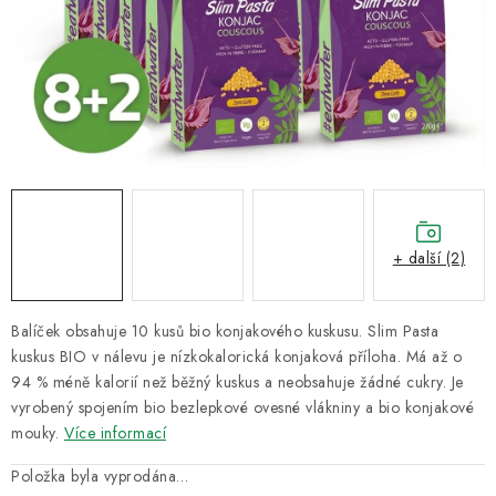
VELKOOBCHOD
KONTAKTY
ZNAČKY
Doprava a platba
Velkoobchod
Kontakty
Reklamace a vrácení zboží
Obchodní podmínky
Podmínky ochrany osobních údajů
+ další (2)
Balíček obsahuje 10 kusů bio konjakového kuskusu.
Slim Pasta
kuskus BIO v nálevu je nízkokalorická konjaková příloha. Má až o
94 % méně kalorií než běžný kuskus a neobsahuje žádné cukry. Je
vyrobený spojením bio bezlepkové ovesné vlákniny a bio konjakové
mouky.
Více informací
Položka byla vyprodána…