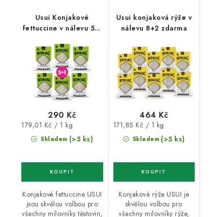
Usui Konjakové
Usui konjaková rýže v
fettuccine v nálevu 5+1
nálevu 8+2 zdarma
zdarma
290 Kč
464 Kč
Měrná
Měrná
179,01 Kč / 1 kg
171,85 Kč / 1 kg
cena:
cena:
(>5 ks)
(>5 ks)
Skladem
Skladem
Konjakové fettuccine USUI
Konjaková rýže USUI je
jsou skvělou volbou pro
skvělou volbou pro
všechny milovníky těstovin,
všechny milovníky rýže,