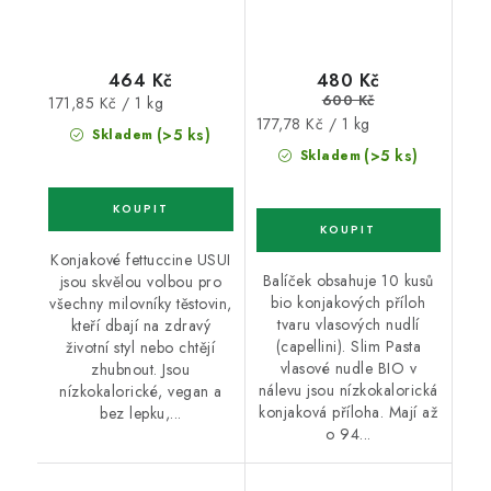
464 Kč
480 Kč
600 Kč
Měrná
171,85 Kč / 1 kg
Měrná
177,78 Kč / 1 kg
cena:
(>5 ks)
Skladem
cena:
(>5 ks)
Skladem
Konjakové fettuccine USUI
Balíček obsahuje 10 kusů
jsou skvělou volbou pro
bio konjakových příloh
všechny milovníky těstovin,
tvaru vlasových nudlí
kteří dbají na zdravý
(capellini). Slim Pasta
životní styl nebo chtějí
vlasové nudle BIO v
zhubnout. Jsou
nálevu jsou nízkokalorická
nízkokalorické, vegan a
konjaková příloha. Mají až
bez lepku,...
o 94...