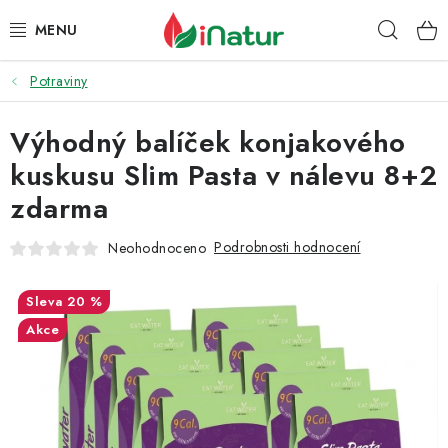
Přejít
Hleda
na
obsah
Potraviny
POTRAVINY
Výhodný balíček konjakového
OŘECHY A SUŠENÉ PLODY
kuskusu Slim Pasta v nálevu 8+2
SNACKY
zdarma
NÁPOJE
Podrobnosti hodnocení
Neohodnoceno
EKO DROGERIE A KOSMETIKA
20 %
Akce
VITAMÍNY
DOPRAVA A PLATBA