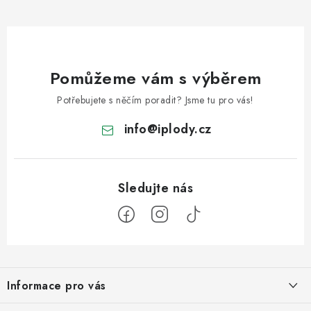
Pomůžeme vám s výběrem
Potřebujete s něčím poradit? Jsme tu pro vás!
info
@
iplody.cz
Z
á
Informace pro vás
p