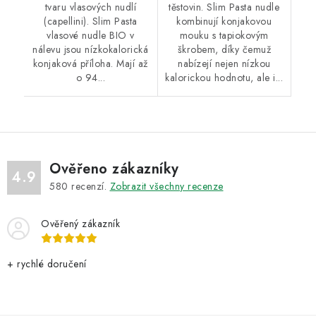
tvaru vlasových nudlí
těstovin. Slim Pasta nudle
(capellini). Slim Pasta
kombinují konjakovou
vlasové nudle BIO v
mouku s tapiokovým
nálevu jsou nízkokalorická
škrobem, díky čemuž
konjaková příloha. Mají až
nabízejí nejen nízkou
o 94...
kalorickou hodnotu, ale i...
Ověřeno zákazníky
4.9
580
recenzí.
Zobrazit všechny recenze
Ověřený zákazník
+ rychlé doručení