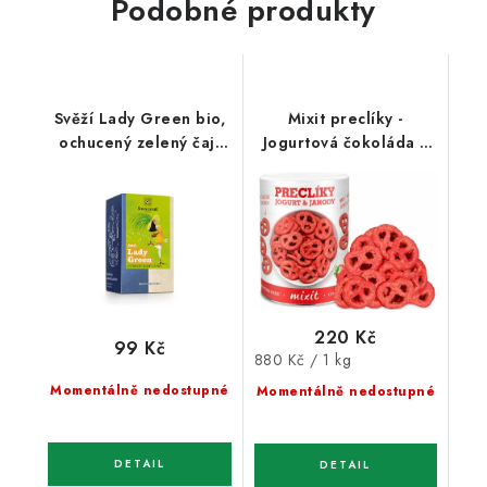
Podobné produkty
Svěží Lady Green bio,
Mixit preclíky -
ochucený zelený čaj,
Jogurtová čokoláda s
21,6g porc.
jahodami 250g
220 Kč
99 Kč
Měrná
880 Kč / 1 kg
cena:
Momentálně nedostupné
Momentálně nedostupné