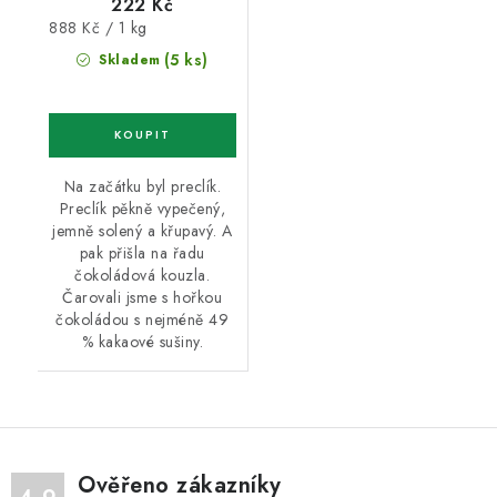
222 Kč
Měrná
888 Kč / 1 kg
cena:
(5 ks)
Skladem
Na začátku byl preclík.
Preclík pěkně vypečený,
jemně solený a křupavý. A
pak přišla na řadu
čokoládová kouzla.
Čarovali jsme s hořkou
čokoládou s nejméně 49
% kakaové sušiny.
Ověřeno zákazníky