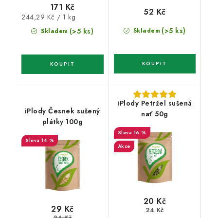
171 Kč
52 Kč
Měrná
244,29 Kč / 1 kg
cena:
(>5 ks)
(>5 ks)
Skladem
Skladem
iPlody Petržel sušená
iPlody Česnek sušený
nať 50g
plátky 100g
16 %
14 %
Akce
20 Kč
29 Kč
24 Kč
34 Kč