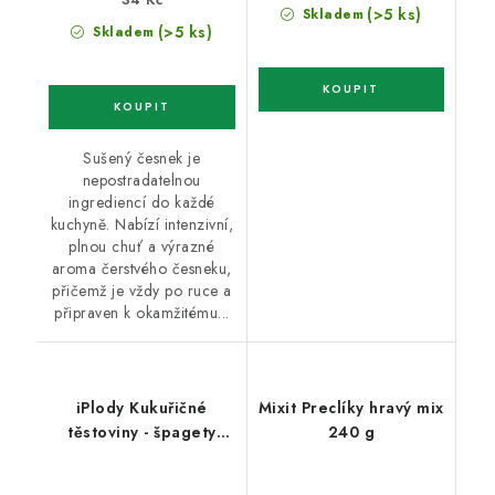
(>5 ks)
Skladem
(>5 ks)
Skladem
Sušený česnek je
nepostradatelnou
ingrediencí do každé
kuchyně. Nabízí intenzivní,
plnou chuť a výrazné
aroma čerstvého česneku,
přičemž je vždy po ruce a
připraven k okamžitému...
iPlody Kukuřičné
Mixit Preclíky hravý mix
těstoviny - špagety
240 g
500g