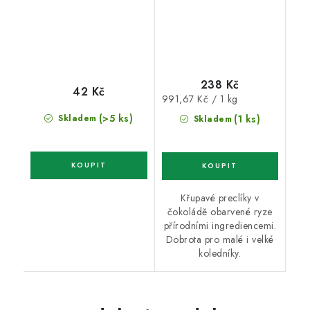
238 Kč
42 Kč
Měrná
991,67 Kč / 1 kg
cena:
(>5 ks)
Skladem
(1 ks)
Skladem
Křupavé preclíky v
čokoládě obarvené ryze
přírodními ingrediencemi.
Dobrota pro malé i velké
koledníky.