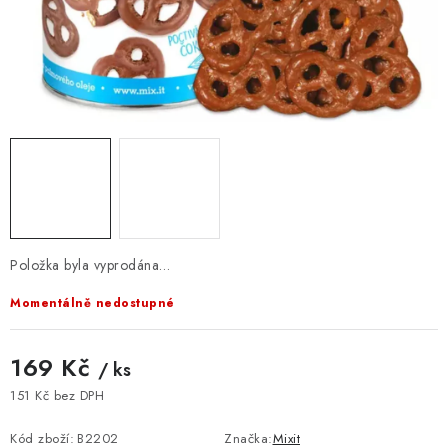
VELKOOBCHOD
KONTAKTY
ZNAČKY
Doprava a platba
Velkoobchod
Kontakty
Reklamace a vrácení zboží
Obchodní podmínky
Podmínky ochrany osobních údajů
Položka byla vyprodána…
Momentálně nedostupné
169 Kč
/ ks
151 Kč bez DPH
Měrná cena:
Kód zboží:
B2202
Značka:
Mixit