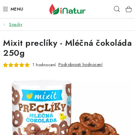
Přejít
Hleda
na
obsah
Snacky
POTRAVINY
Mixit preclíky - Mléčná čokoláda
OŘECHY A SUŠENÉ PLODY
250g
SNACKY
Podrobnosti hodnocení
1 hodnocení
NÁPOJE
EKO DROGERIE A KOSMETIKA
VITAMÍNY
DOPRAVA A PLATBA