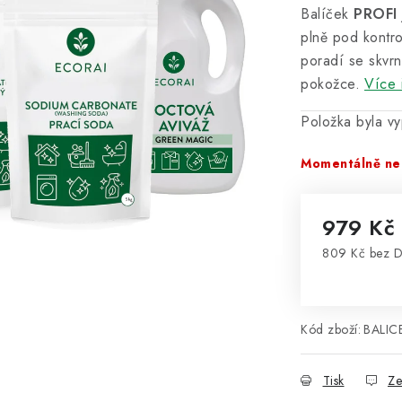
Balíček
PROFI
plně pod kontro
poradí se skvrn
pokožce.
Více 
Položka byla 
Momentálně ne
979 Kč
809 Kč bez 
Měrná cena
Kód zboží:
BALIC
Tisk
Ze