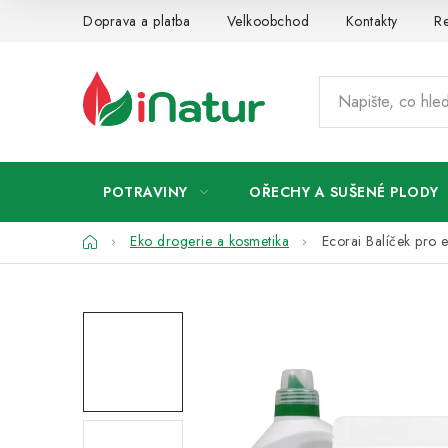
Přejít
Doprava a platba
Velkoobchod
Kontakty
Re
na
obsah
POTRAVINY
OŘECHY A SUŠENÉ PLODY
Domů
Eko drogerie a kosmetika
Ecorai Balíček pro e