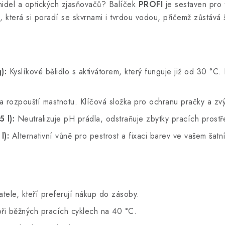
nidel a optických zjasňovačů? Balíček
PROFI
je sestaven pro t
, která si poradí se skvrnami i tvrdou vodou, přičemž zůstává
):
Kyslíkové bělidlo s aktivátorem, který funguje již od 30 °C.
rozpouští mastnotu. Klíčová složka pro ochranu pračky a zvýš
 l):
Neutralizuje pH prádla, odstraňuje zbytky pracích prost
l):
Alternativní vůně pro pestrost a fixaci barev ve vašem šatn
atele, kteří preferují nákup do zásoby.
ři běžných pracích cyklech na 40 °C.