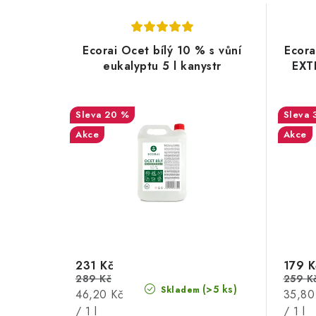
Ecorai Ocet bílý 10 % s vůní
Ecora
eukalyptu 5 l kanystr
EXT
20 %
Akce
Akce
231 Kč
179 K
289 Kč
259 K
(>5 ks)
Skladem
Měrná
Měrná
46,20 Kč
35,80
cena:
cena:
/ 1 l
/ 1 l