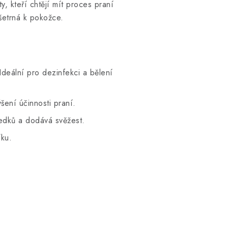
y, kteří chtějí mít proces praní
 šetrná k pokožce.
 Ideální pro dezinfekci a bělení
ení účinnosti praní.
ředků a dodává svěžest.
íku.