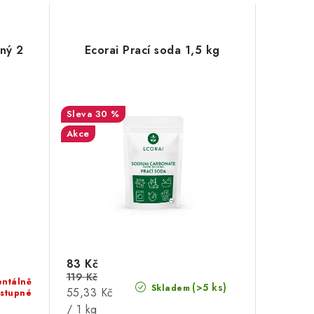
ný 2
Ecorai Prací soda 1,5 kg
30 %
Akce
83 Kč
119 Kč
ntálně
(>5 ks)
Skladem
Měrná
55,33 Kč
stupné
cena:
/ 1 kg