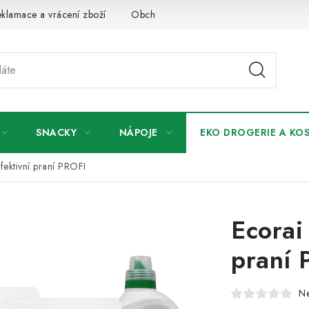
klamace a vrácení zboží
Obchodní podmínky
Podmínky ochr
SNACKY
NÁPOJE
EKO DROGERIE A KO
fektivní praní PROFI
Ecorai
praní 
N