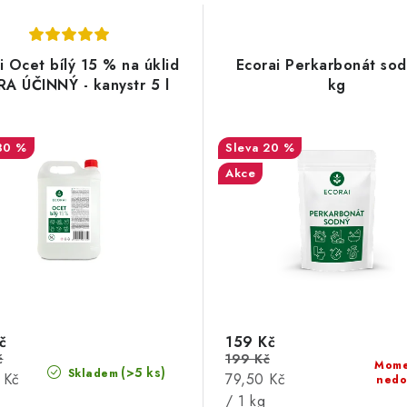
i Ocet bílý 15 % na úklid
Ecorai Perkarbonát sod
RA ÚČINNÝ - kanystr 5 l
kg
30 %
20 %
Akce
č
159 Kč
č
199 Kč
Mome
(>5 ks)
Skladem
Měrná
 Kč
79,50 Kč
nedo
cena:
/ 1 kg