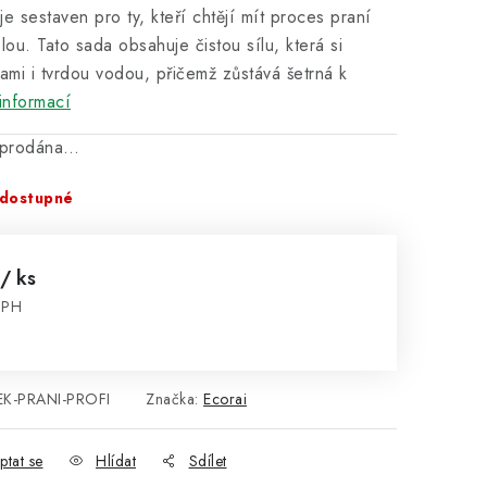
je sestaven pro ty, kteří chtějí mít proces praní
lou. Tato sada obsahuje čistou sílu, která si
ami i tvrdou vodou, přičemž zůstává šetrná k
informací
vyprodána…
dostupné
/ ks
DPH
:
EK-PRANI-PROFI
Značka:
Ecorai
ptat se
Hlídat
Sdílet