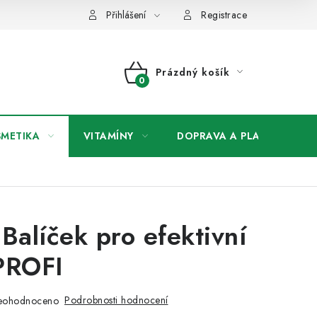
any osobních údajů
Přihlášení
Registrace
Prázdný košík
NÁKUPNÍ
KOŠÍK
SMETIKA
VITAMÍNY
DOPRAVA A PLATBA
V
 Balíček pro efektivní
PROFI
Podrobnosti hodnocení
eohodnoceno