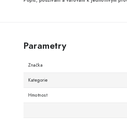
Popis, používání a varování k jednotlivým pr
Značka
Kategorie
Hmotnost