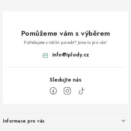
Pomůžeme vám s výběrem
Potřebujete s něčím poradit? Jsme tu pro vás!
info
@
iplody.cz
Z
á
Informace pro vás
p