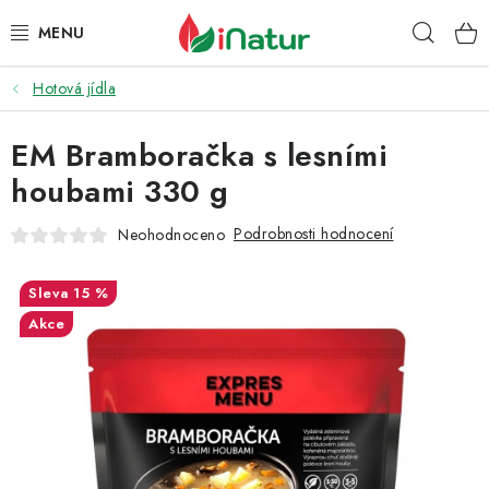
Přejít
Hleda
na
obsah
Hotová jídla
POTRAVINY
EM Bramboračka s lesními
OŘECHY A SUŠENÉ PLODY
houbami 330 g
SNACKY
Podrobnosti hodnocení
Neohodnoceno
NÁPOJE
15 %
EKO DROGERIE A KOSMETIKA
Akce
VITAMÍNY
DOPRAVA A PLATBA