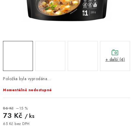
VELKOOBCHOD
KONTAKTY
ZNAČKY
Doprava a platba
Velkoobchod
Kontakty
Reklamace a vrácení zboží
Obchodní podmínky
+ další (4)
Podmínky ochrany osobních údajů
Položka byla vyprodána…
Momentálně nedostupné
86 Kč
–15 %
73 Kč
/ ks
65 Kč bez DPH
Měrná cena: