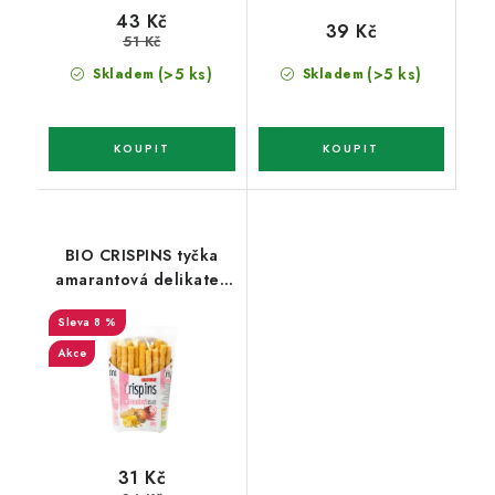
43 Kč
39 Kč
51 Kč
(>5 ks)
(>5 ks)
Skladem
Skladem
BIO CRISPINS tyčka
amarantová delikates
50g
8 %
Akce
31 Kč