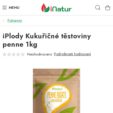
Přejít
Hleda
na
obsah
Potraviny
POTRAVINY
iPlody Kukuřičné těstoviny
OŘECHY A SUŠENÉ PLODY
penne 1kg
SNACKY
Podrobnosti hodnocení
Neohodnoceno
NÁPOJE
EKO DROGERIE A KOSMETIKA
VITAMÍNY
DOPRAVA A PLATBA