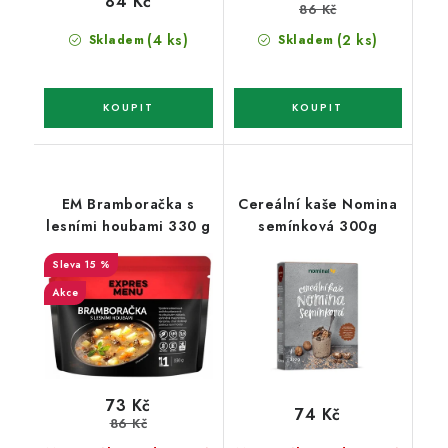
84 Kč
86 Kč
(4 ks)
(2 ks)
Skladem
Skladem
EM Bramboračka s
Cereální kaše Nomina
lesními houbami 330 g
semínková 300g
15 %
Akce
73 Kč
74 Kč
86 Kč