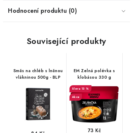
Hodnocení produktu (0)
Související produkty
Směs na chléb s lněnou
EM Zelná polévka s
vlákninou 500g - BLP
klobásou 330 g
15 %
Akce
73 Kč