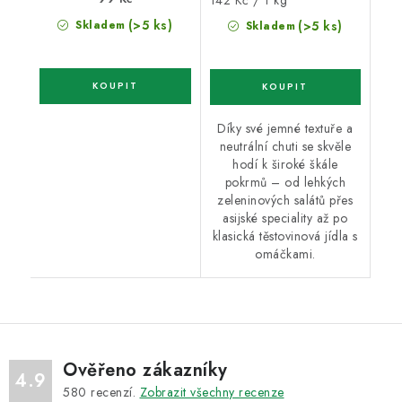
142 Kč / 1 kg
cena:
(>5 ks)
Skladem
(>5 ks)
Skladem
Díky své jemné textuře a
neutrální chuti se skvěle
hodí k široké škále
pokrmů – od lehkých
zeleninových salátů přes
asijské speciality až po
klasická těstovinová jídla s
omáčkami.
Ověřeno zákazníky
4.9
580
recenzí.
Zobrazit všechny recenze