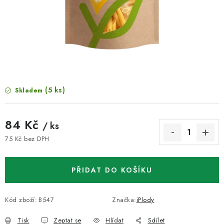
VELKOOBCHOD
KONTAKTY
ZNAČKY
Doprava a platba
Velkoobchod
Kontakty
(5 ks)
Skladem
Reklamace a vrácení zboží
Obchodní podmínky
Podmínky ochrany osobních údajů
84 Kč
/ ks
75 Kč bez DPH
Měrná cena:
PŘIDAT DO KOŠÍKU
Kód zboží:
B547
Značka:
iPlody
Tisk
Zeptat se
Hlídat
Sdílet