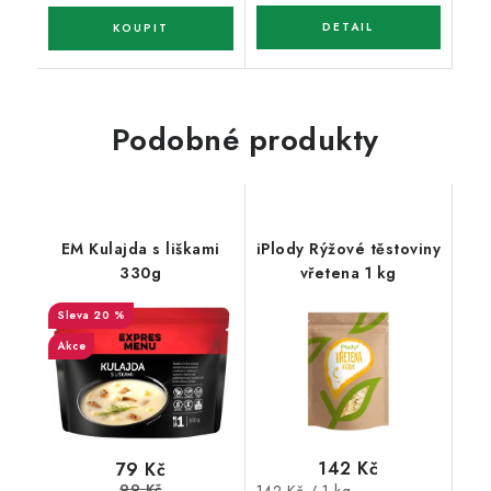
Podobné produkty
EM Kulajda s liškami
iPlody Rýžové těstoviny
330g
vřetena 1 kg
20 %
Akce
142 Kč
79 Kč
99 Kč
Měrná