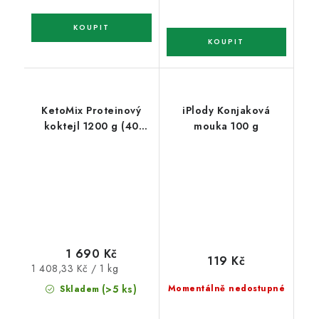
KetoMix Proteinový
iPlody Konjaková
koktejl 1200 g (40
mouka 100 g
porcí)
1 690 Kč
119 Kč
Měrná
1 408,33 Kč / 1 kg
cena:
(>5 ks)
Momentálně nedostupné
Skladem