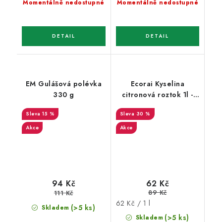
Momentálně nedostupné
Momentálně nedostupné
EM Gulášová polévka
Ecorai Kyselina
330 g
citronová roztok 1l -
láhev
15 %
30 %
Akce
Akce
62 Kč
94 Kč
89 Kč
111 Kč
Měrná
62 Kč / 1 l
(>5 ks)
Skladem
cena:
(>5 ks)
Skladem