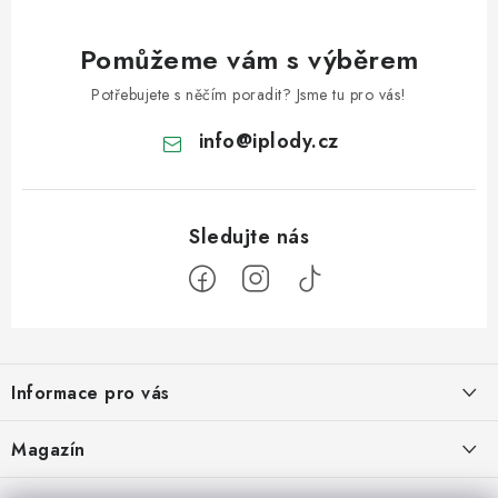
Pomůžeme vám s výběrem
Potřebujete s něčím poradit? Jsme tu pro vás!
info
@
iplody.cz
Z
á
Informace pro vás
p
a
Doprava a platba
Magazín
t
Velkoobchod
í
Kombucha – osvěžující nápoj pro zdravé zažívání