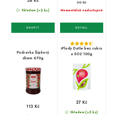
38 Kč
30 Kč
(>5 ks)
Skladem
Momentálně nedostupné
iPlody Datle bez cukru
Podravka Šípkový
a SO2 100g
džem 670g
27 Kč
113 Kč
(>5 ks)
Skladem