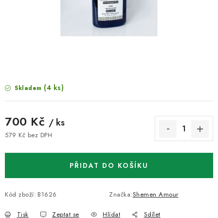
VELKOOBCHOD
KONTAKTY
ZNAČKY
Doprava a platba
Velkoobchod
Kontakty
(4 ks)
Skladem
Reklamace a vrácení zboží
Obchodní podmínky
Podmínky ochrany osobních údajů
700 Kč
/ ks
579 Kč bez DPH
Měrná cena:
PŘIDAT DO KOŠÍKU
Kód zboží:
B1626
Značka:
Shemen Amour
Tisk
Zeptat se
Hlídat
Sdílet