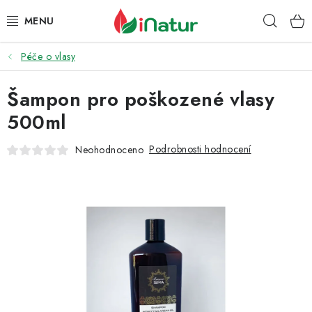
Přejít
Hleda
na
obsah
Péče o vlasy
POTRAVINY
Šampon pro poškozené vlasy
OŘECHY A SUŠENÉ PLODY
500ml
SNACKY
Podrobnosti hodnocení
Neohodnoceno
NÁPOJE
EKO DROGERIE A KOSMETIKA
VITAMÍNY
DOPRAVA A PLATBA