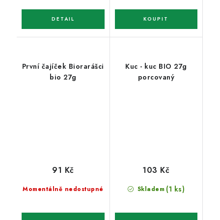
První čajíček Biorarášci
Kuc - kuc BIO 27g
bio 27g
porcovaný
91 Kč
103 Kč
(1 ks)
Momentálně nedostupné
Skladem