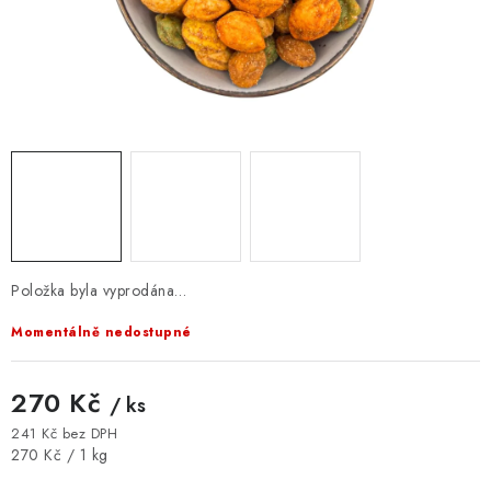
VELKOOBCHOD
KONTAKTY
ZNAČKY
Doprava a platba
Velkoobchod
Kontakty
Reklamace a vrácení zboží
Obchodní podmínky
Podmínky ochrany osobních údajů
Položka byla vyprodána…
Momentálně nedostupné
270 Kč
/ ks
241 Kč bez DPH
Měrná cena:
270 Kč / 1 kg