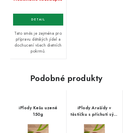
Tato směs je zejména pro
přípravu dětských jídel a
dochucení všech dietních
pokrmů.
Podobné produkty
iPlody Kešu uzené
iPlody Arašídy v
150g
těstíčku s příchutí sýra
a cibule 500 g