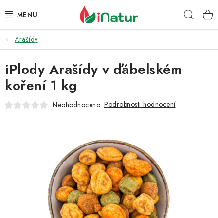
Přejít
Hleda
na
obsah
Arašídy
POTRAVINY
iPlody Arašídy v ďábelském
OŘECHY A SUŠENÉ PLODY
koření 1 kg
SNACKY
Podrobnosti hodnocení
Neohodnoceno
NÁPOJE
EKO DROGERIE A KOSMETIKA
VITAMÍNY
DOPRAVA A PLATBA