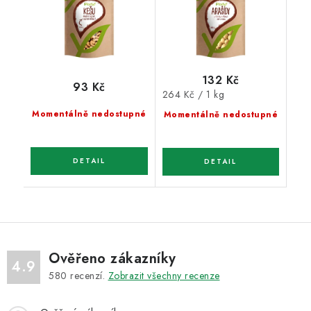
132 Kč
93 Kč
Měrná
264 Kč / 1 kg
cena:
Momentálně nedostupné
Momentálně nedostupné
Ověřeno zákazníky
4.9
580
recenzí.
Zobrazit všechny recenze