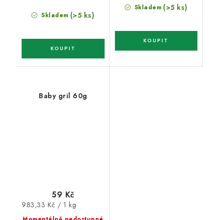
(>5 ks)
Skladem
(>5 ks)
Skladem
Baby gril 60g
59 Kč
Měrná
983,33 Kč / 1 kg
cena:
Momentálně nedostupné