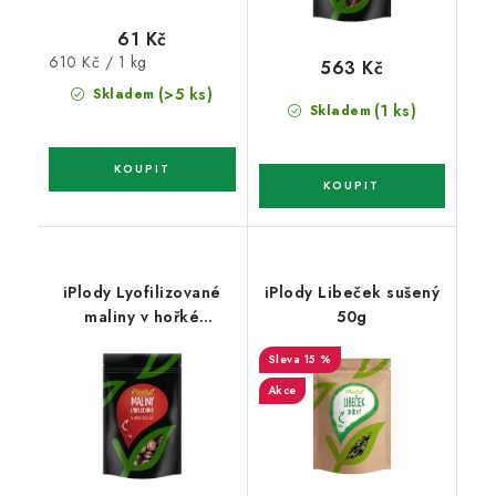
61 Kč
Měrná
610 Kč / 1 kg
563 Kč
cena:
(>5 ks)
Skladem
(1 ks)
Skladem
iPlody Lyofilizované
iPlody Libeček sušený
maliny v hořké
50g
čokoládě 1kg
15 %
Akce