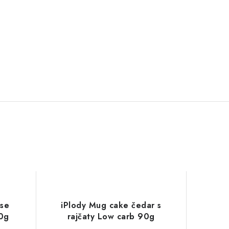
 se
iPlody Mug cake čedar s
0g
rajčaty Low carb 90g