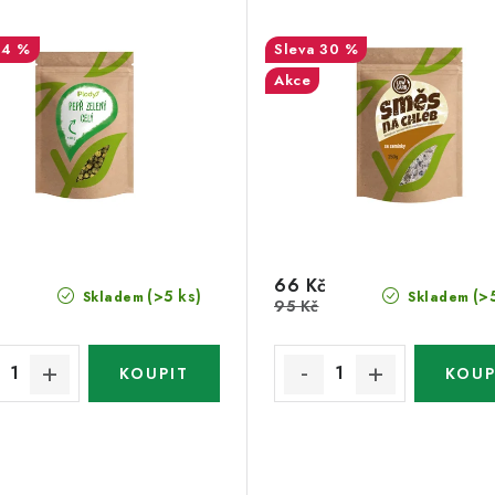
14 %
30 %
Akce
66 Kč
(>5 ks)
(>
Skladem
Skladem
95 Kč