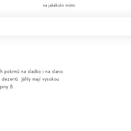
na jakékoliv místo
h pokrmů na sladko i na slano.
i dezertů. Jáhly mají vysokou
upiny B.