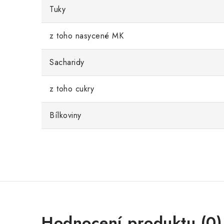
Tuky
z toho nasycené MK
Sacharidy
z toho cukry
Bílkoviny
Hodnocení produktu (0)