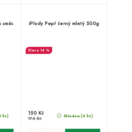
á směs
iPlody Pepř černý mletý 500g
14 %
150 Kč
5 ks)
(4 ks)
Skladem
176 Kč