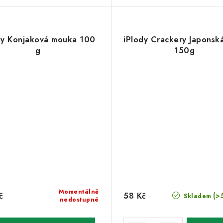
dy Konjaková mouka 100
iPlody Crackery Japonsk
g
150g
Momentálně
č
58 Kč
(>
Skladem
nedostupné