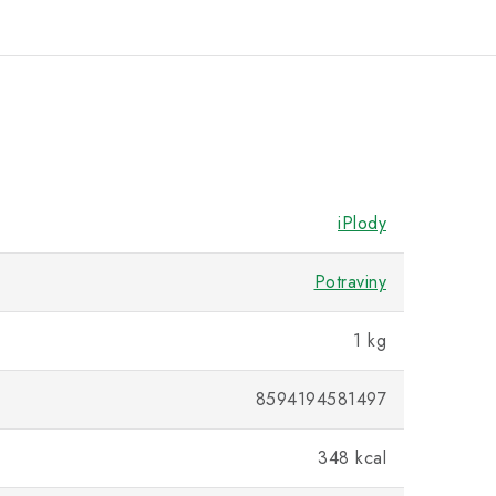
iPlody
Potraviny
1 kg
8594194581497
348 kcal