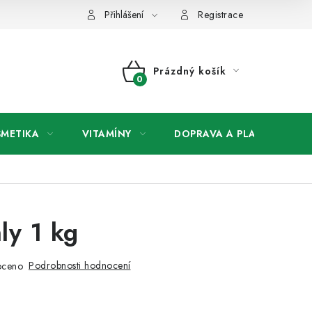
any osobních údajů
Přihlášení
Registrace
Prázdný košík
NÁKUPNÍ
KOŠÍK
SMETIKA
VITAMÍNY
DOPRAVA A PLATBA
V
ly 1 kg
Podrobnosti hodnocení
oceno