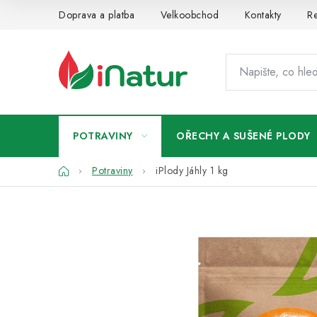
Přejít
Doprava a platba
Velkoobchod
Kontakty
Re
na
obsah
POTRAVINY
OŘECHY A SUŠENÉ PLODY
Domů
Potraviny
iPlody Jáhly 1 kg