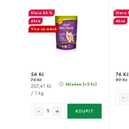
25 %
Akce
Akce
Více za méně
56 Kč
76 Kč
75 Kč
89 Kč
(>5 ks)
Skladem
Měrná
207,41 Kč
cena:
/ 1 kg