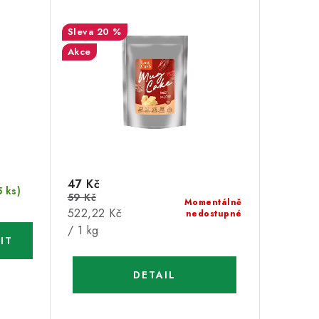
20 %
Akce
47 Kč
5 ks)
59 Kč
Momentálně
Měrná
522,22 Kč
nedostupné
cena:
/ 1 kg