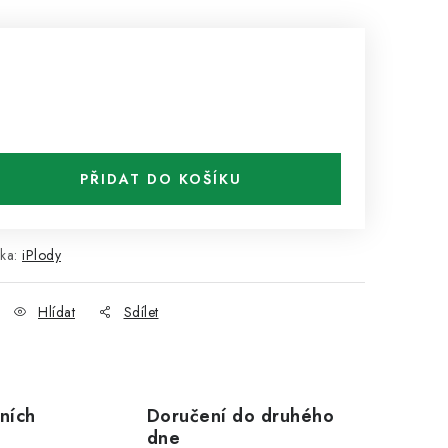
PŘIDAT DO KOŠÍKU
ka:
iPlody
Hlídat
Sdílet
ních
Doručení do druhého
dne