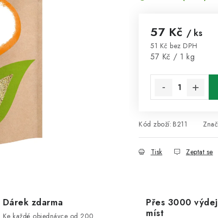
57 Kč
/ ks
51 Kč bez DPH
Měrná cena:
57 Kč / 1 kg
Kód zboží:
B211
Znač
Tisk
Zeptat se
Dárek zdarma
Přes 3000 výdej
míst
Ke každé objednávce od 200