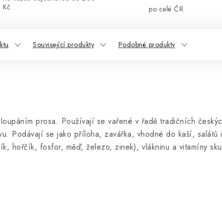
Kč
po celé ČR
ktu
Související produkty
Podobné produkty
a loupáním prosa. Používají se vařené v řadě tradičních českýc
vu. Podávají se jako příloha, zavářka, vhodné do kaší, salátů 
ík, hořčík, fosfor, měď, železo, zinek), vlákninu a vitamíny sk