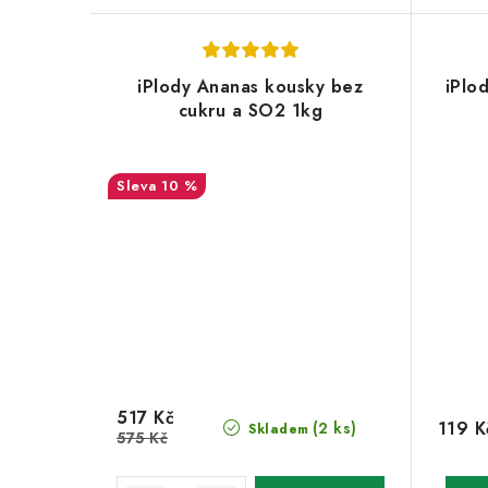
iPlody Ananas kousky bez
iPlo
cukru a SO2 1kg
10 %
517 Kč
119 K
(2 ks)
Skladem
575 Kč