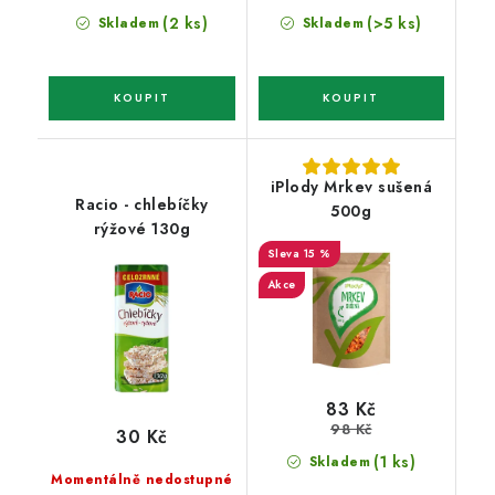
(2 ks)
(>5 ks)
Skladem
Skladem
iPlody Mrkev sušená
Racio - chlebíčky
500g
rýžové 130g
15 %
Akce
83 Kč
98 Kč
30 Kč
(1 ks)
Skladem
Momentálně nedostupné