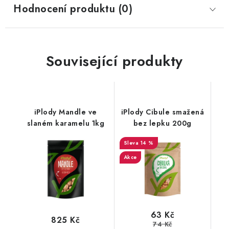
Hodnocení produktu (0)
Související produkty
iPlody Mandle ve
iPlody Cibule smažená
slaném karamelu 1kg
bez lepku 200g
14 %
Akce
63 Kč
825 Kč
74 Kč