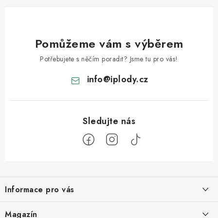
Pomůžeme vám s výběrem
Potřebujete s něčím poradit? Jsme tu pro vás!
info
@
iplody.cz
Z
á
Informace pro vás
p
a
Doprava a platba
Magazín