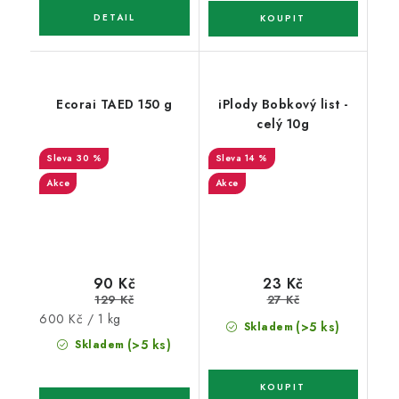
Ecorai TAED 150 g
iPlody Bobkový list -
celý 10g
30 %
14 %
Akce
Akce
90 Kč
23 Kč
129 Kč
27 Kč
Měrná
600 Kč / 1 kg
(>5 ks)
Skladem
cena:
(>5 ks)
Skladem