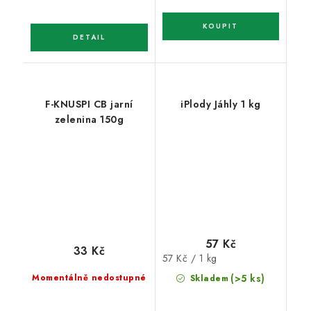
F-KNUSPI CB jarní
iPlody Jáhly 1 kg
zelenina 150g
57 Kč
33 Kč
Měrná
57 Kč / 1 kg
cena:
Momentálně nedostupné
(>5 ks)
Skladem