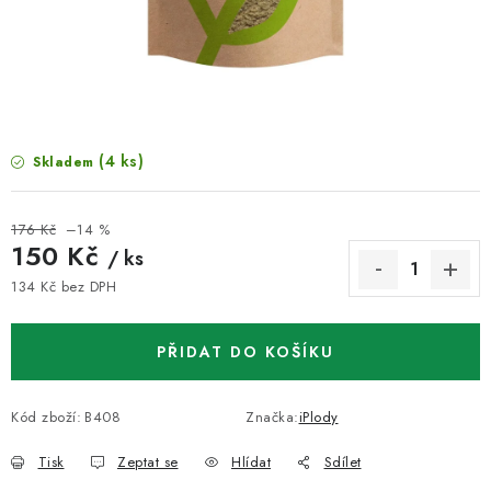
VELKOOBCHOD
KONTAKTY
ZNAČKY
(4 ks)
Skladem
Doprava a platba
Velkoobchod
Kontakty
Reklamace a vrácení zboží
Obchodní podmínky
176 Kč
–14 %
Podmínky ochrany osobních údajů
150 Kč
/ ks
134 Kč bez DPH
Měrná cena:
PŘIDAT DO KOŠÍKU
Kód zboží:
B408
Značka:
iPlody
Tisk
Zeptat se
Hlídat
Sdílet