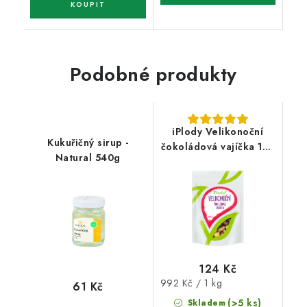
Podobné produkty
iPlody Velikonoční
Kukuřičný sirup -
čokoládová vajíčka 125
Natural 540g
g
124 Kč
Měrná
992 Kč / 1 kg
61 Kč
cena:
(>5 ks)
Skladem