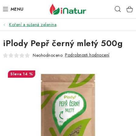
Přejít
Hleda
na
obsah
Koření a sušená zelenina
POTRAVINY
iPlody Pepř černý mletý 500g
OŘECHY A SUŠENÉ PLODY
Podrobnosti hodnocení
Neohodnoceno
SNACKY
NÁPOJE
14 %
EKO DROGERIE A KOSMETIKA
VITAMÍNY
DOPRAVA A PLATBA