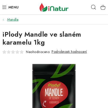
Přejít
Hleda
na
obsah
Mandle
POTRAVINY
iPlody Mandle ve slaném
OŘECHY A SUŠENÉ PLODY
karamelu 1kg
SNACKY
Podrobnosti hodnocení
Neohodnoceno
NÁPOJE
EKO DROGERIE A KOSMETIKA
VITAMÍNY
DOPRAVA A PLATBA