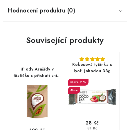
Hodnocení produktu (0)
Související produkty
Kokosová tyčinka s
iPlody Arašídy v
lyof. jahodou 33g
těstíčku s příchutí chilli
500g
9 %
Akce
28 Kč
31 Kč