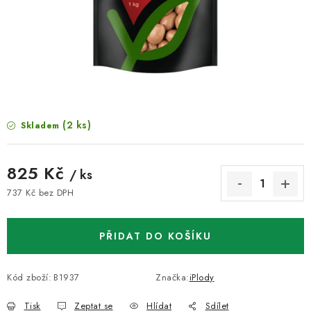
VELKOOBCHOD
KONTAKTY
ZNAČKY
Doprava a platba
Velkoobchod
Kontakty
(2 ks)
Skladem
Reklamace a vrácení zboží
Obchodní podmínky
Podmínky ochrany osobních údajů
825 Kč
/ ks
737 Kč bez DPH
Měrná cena:
PŘIDAT DO KOŠÍKU
Kód zboží:
B1937
Značka:
iPlody
Tisk
Zeptat se
Hlídat
Sdílet