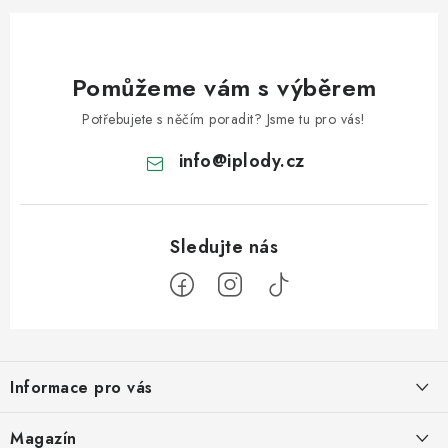
Pomůžeme vám s výběrem
Potřebujete s něčím poradit? Jsme tu pro vás!
info
@
iplody.cz
Z
á
Informace pro vás
p
a
Doprava a platba
Magazín