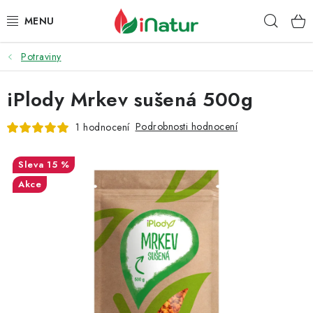
Přejít
Hleda
na
obsah
Potraviny
POTRAVINY
iPlody Mrkev sušená 500g
OŘECHY A SUŠENÉ PLODY
Podrobnosti hodnocení
1 hodnocení
SNACKY
15 %
NÁPOJE
Akce
EKO DROGERIE A KOSMETIKA
VITAMÍNY
DOPRAVA A PLATBA