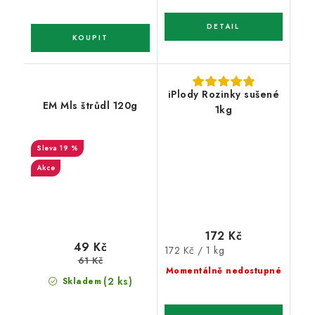
iPlody Rozinky sušené
EM Mls štrůdl 120g
1kg
19 %
Akce
172 Kč
49 Kč
Měrná
172 Kč / 1 kg
61 Kč
cena:
Momentálně nedostupné
(2 ks)
Skladem