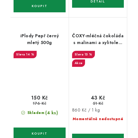
iPlody Pepř černý
ČOXY-mléčná čokoláda
mletý 500g
s malinami a xylitolem
Natural 50g
14 %
15 %
Akce
43 Kč
150 Kč
51 Kč
176 Kč
Měrná
860 Kč / 1 kg
(4 ks)
Skladem
cena:
Momentálně nedostupné