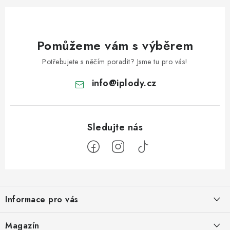
Pomůžeme vám s výběrem
Potřebujete s něčím poradit? Jsme tu pro vás!
info
@
iplody.cz
Z
á
Informace pro vás
p
a
Doprava a platba
Magazín