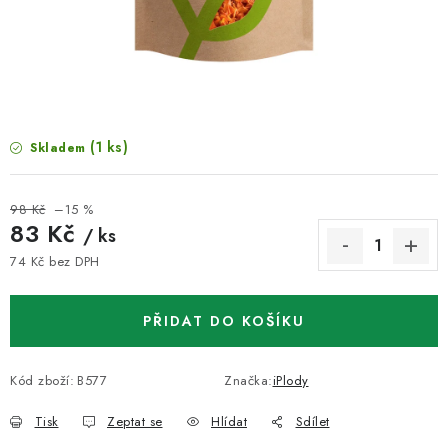
VELKOOBCHOD
KONTAKTY
ZNAČKY
(1 ks)
Skladem
Doprava a platba
Velkoobchod
Kontakty
Reklamace a vrácení zboží
Obchodní podmínky
98 Kč
–15 %
Podmínky ochrany osobních údajů
83 Kč
/ ks
74 Kč bez DPH
Měrná cena:
PŘIDAT DO KOŠÍKU
Kód zboží:
B577
Značka:
iPlody
Tisk
Zeptat se
Hlídat
Sdílet