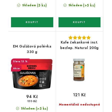
(5 ks)
(>5 ks)
Skladem
Skladem
Kafe čekankové inst.
EM Gulášová polévka
bezlep. Natural 200g
330 g
15 %
Akce
121 Kč
94 Kč
111 Kč
Momentálně nedostupné
(>5 ks)
Skladem