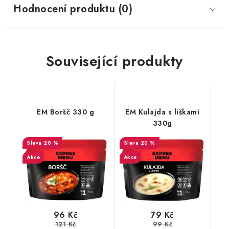
Hodnocení produktu (0)
Související produkty
EM Boršč 330 g
EM Kulajda s liškami
330g
20 %
20 %
Akce
Akce
96 Kč
79 Kč
121 Kč
99 Kč