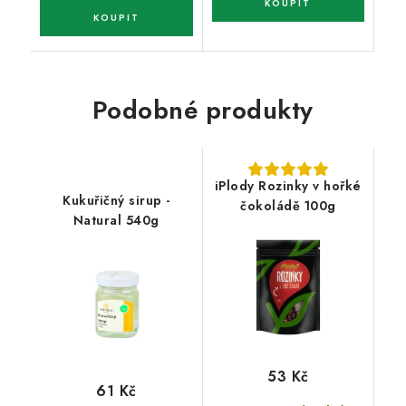
Podobné produkty
iPlody Rozinky v hořké
Kukuřičný sirup -
čokoládě 100g
Natural 540g
53 Kč
61 Kč