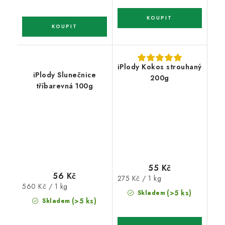
iPlody Kokos strouhaný
iPlody Slunečnice
200g
tříbarevná 100g
55 Kč
56 Kč
Měrná
275 Kč / 1 kg
Měrná
560 Kč / 1 kg
cena:
(>5 ks)
Skladem
cena:
(>5 ks)
Skladem