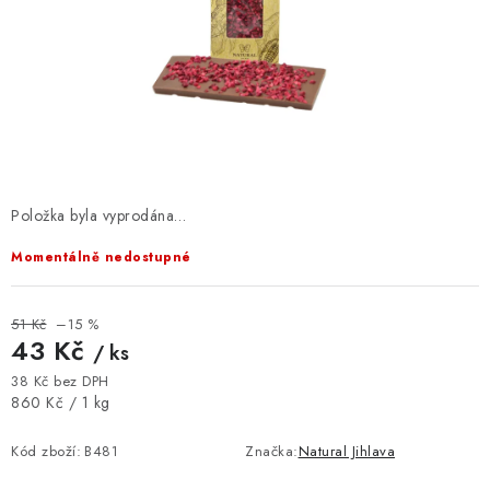
VELKOOBCHOD
KONTAKTY
ZNAČKY
Doprava a platba
Velkoobchod
Kontakty
Reklamace a vrácení zboží
Obchodní podmínky
Položka byla vyprodána…
Podmínky ochrany osobních údajů
Momentálně nedostupné
51 Kč
–15 %
43 Kč
/ ks
38 Kč bez DPH
Měrná cena:
860 Kč / 1 kg
Kód zboží:
B481
Značka:
Natural Jihlava