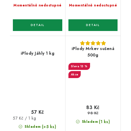
Momentálně nedostupné
Momentálně nedostupné
iPlody Mrkev sušená
iPlody Jáhly 1 kg
500g
15 %
Akce
83 Kč
57 Kč
98 Kč
Měrná
57 Kč / 1 kg
(1 ks)
Skladem
cena:
(>5 ks)
Skladem