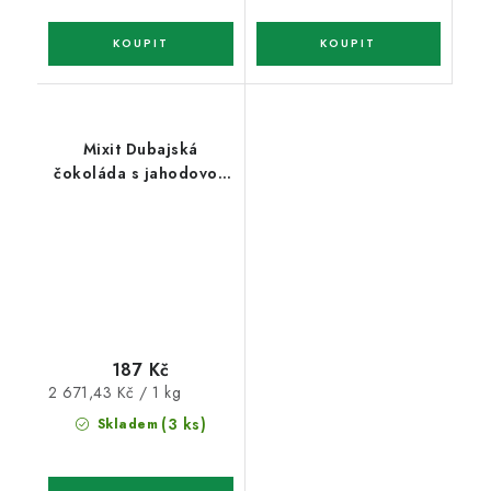
Mixit Dubajská
čokoláda s jahodovou
náplní 70g
187 Kč
Měrná
2 671,43 Kč / 1 kg
cena:
(3 ks)
Skladem