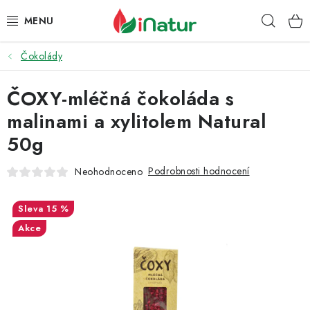
Přejít
Hleda
na
obsah
Čokolády
POTRAVINY
ČOXY-mléčná čokoláda s
OŘECHY A SUŠENÉ PLODY
malinami a xylitolem Natural
SNACKY
50g
NÁPOJE
Podrobnosti hodnocení
Neohodnoceno
EKO DROGERIE A KOSMETIKA
15 %
Akce
VITAMÍNY
DOPRAVA A PLATBA