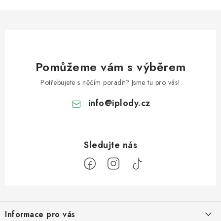
Pomůžeme vám s výběrem
Potřebujete s něčím poradit? Jsme tu pro vás!
info
@
iplody.cz
Z
á
Informace pro vás
p