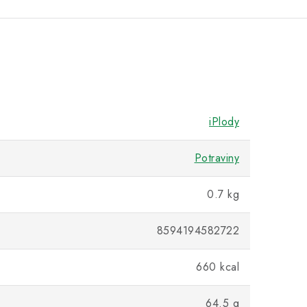
iPlody
Potraviny
0.7 kg
8594194582722
660 kcal
64.5 g