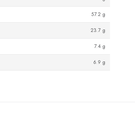
57.2 g
23.7 g
7.4 g
6.9 g