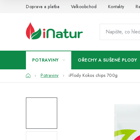
Přejít
Doprava a platba
Velkoobchod
Kontakty
Re
na
obsah
POTRAVINY
OŘECHY A SUŠENÉ PLODY
Domů
Potraviny
iPlody Kokos chips 700g