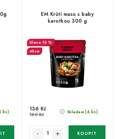
00g
EM Krůtí maso s baby
karotkou 300 g
15 %
Akce
136 Kč
5 ks)
(4 ks)
Skladem
160 Kč