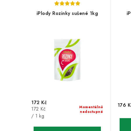
iPlody Rozinky sušené 1kg
i
172 Kč
176 K
Momentálně
Měrná
172 Kč
nedostupné
cena:
/ 1 kg