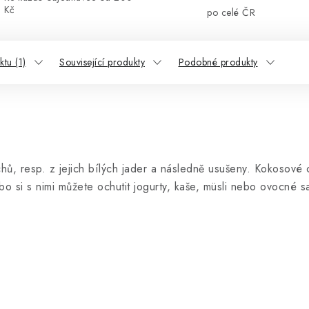
Kč
po celé ČR
tu (1)
Související produkty
Podobné produkty
, resp. z jejich bílých jader a následně usušeny. Kokosové c
o si s nimi můžete ochutit jogurty, kaše,
müsli nebo ovocné sa