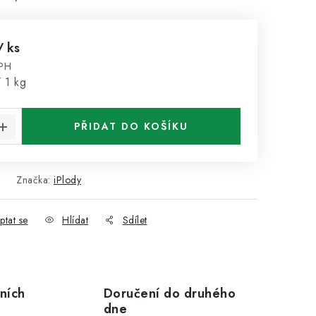
/ ks
DPH
:
 1 kg
PŘIDAT DO KOŠÍKU
Značka:
iPlody
ptat se
Hlídat
Sdílet
ních
Doručení do druhého
dne