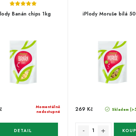
Plody Banán chips 1kg
iPlody Moruše bílá 5
Momentálně
č
269 Kč
(>
Skladem
nedostupné