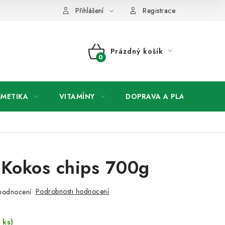
any osobních údajů
Přihlášení
Registrace
Prázdný košík
NÁKUPNÍ
KOŠÍK
SMETIKA
VITAMÍNY
DOPRAVA A PLATBA
V
 Kokos chips 700g
Podrobnosti hodnocení
hodnocení
 ks)