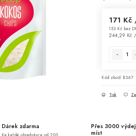
171 Kč
153 Kč bez 
Měrná cena
244,29 Kč /
Kód zboží:
B367
Tisk
Ze
Dárek zdarma
Přes 3000 výdej
míst
Ke každé objednávce od 200