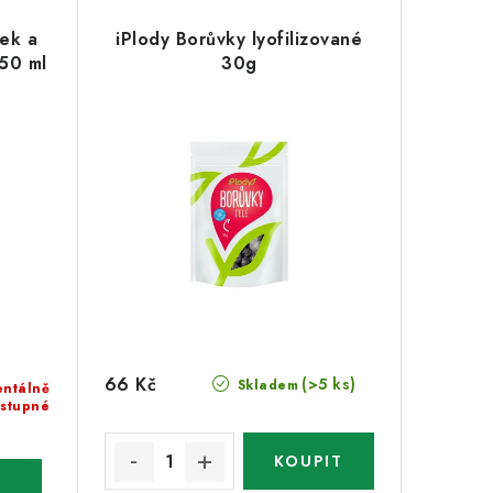
nek a
iPlody Borůvky lyofilizované
250 ml
30g
66 Kč
(>5 ks)
Skladem
ntálně
stupné