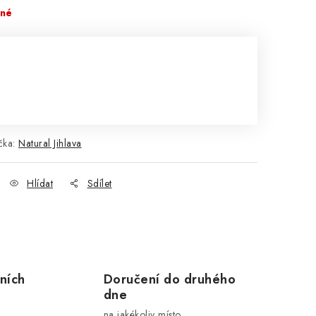
pné
čka:
Natural Jihlava
Hlídat
Sdílet
ních
Doručení do druhého
dne
na jakékoliv místo