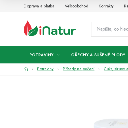
Přejít
Doprava a platba
Velkoobchod
Kontakty
Re
na
obsah
POTRAVINY
OŘECHY A SUŠENÉ PLODY
Domů
Potraviny
Přísady na pečení
Cukr, sirupy 