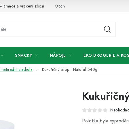
klamace a vrácení zboží
Obchodní podmínky
Podmínky ochr
SNACKY
NÁPOJE
EKO DROGERIE A KO
a náhradní sladidla
Kukuřičný sirup - Natural 540g
Kukuřičný
Neohodn
Položka byla vyprodá