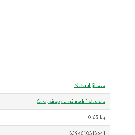
Natural Jihlava
Cukr, sirupy a náhradní sladidla
0.65 kg
8594010318641