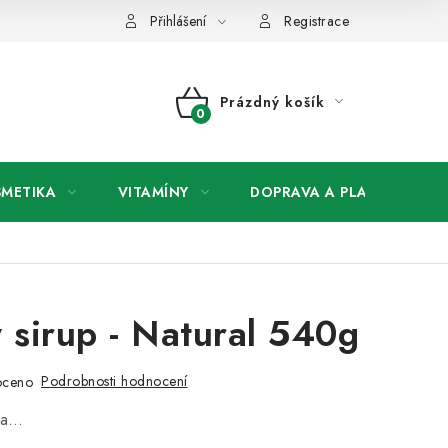
any osobních údajů
Přihlášení
Registrace
Prázdný košík
NÁKUPNÍ
KOŠÍK
SMETIKA
VITAMÍNY
DOPRAVA A PLATBA
V
 sirup - Natural 540g
Podrobnosti hodnocení
oceno
na…