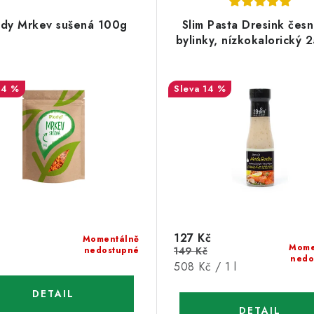
ody Mrkev sušená 100g
Slim Pasta Dresink čes
bylinky, nízkokalorický 
14 %
14 %
127 Kč
Momentálně
Mome
nedostupné
149 Kč
nedo
Měrná
508 Kč / 1 l
cena: