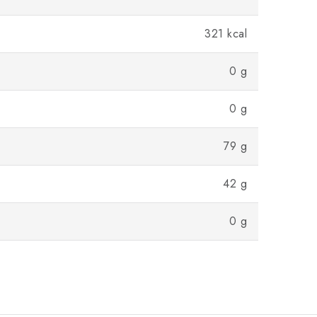
321 kcal
0 g
0 g
79 g
42 g
0 g