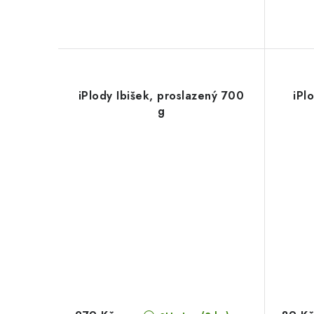
iPlody Ibišek, proslazený 700
iPl
g