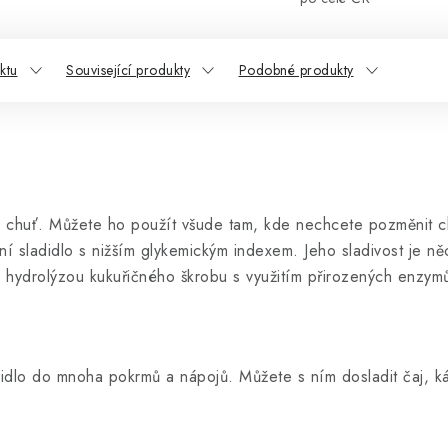
ktu
Související produkty
Podobné produkty
ální chuť. Můžete ho použít všude tam, kde nechcete pozměnit c
ní sladidlo s nižším glykemickým indexem. Jeho sladivost je n
í hydrolýzou kukuřičného škrobu s využitím přirozených enzym
didlo do mnoha pokrmů a nápojů. Můžete s ním dosladit čaj, káv