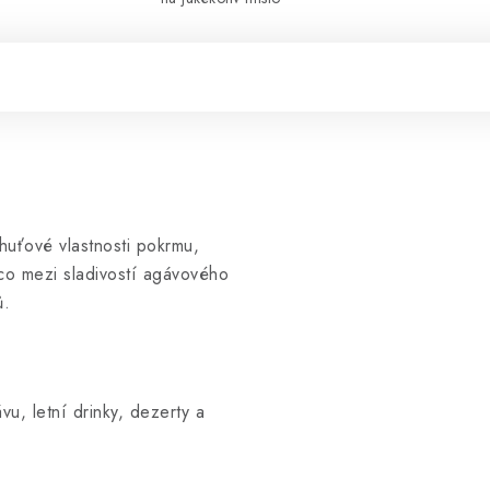
huťové vlastnosti pokrmu,
ěco mezi sladivostí agávového
ů.
u, letní drinky, dezerty a