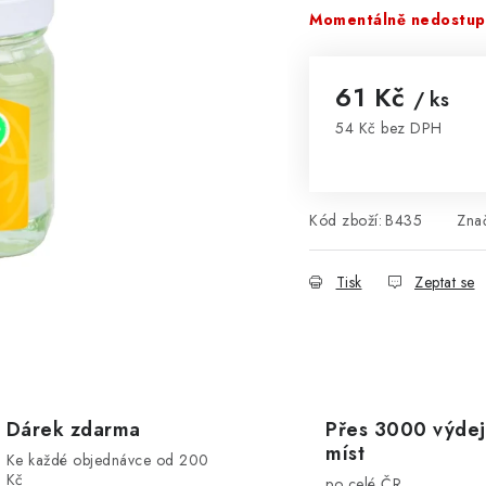
Momentálně nedostu
61 Kč
/ ks
54 Kč bez DPH
Měrná cena:
Kód zboží:
B435
Zna
Tisk
Zeptat se
Dárek zdarma
Přes 3000 výdej
míst
Ke každé objednávce od 200
Kč
po celé ČR