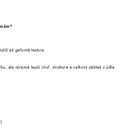
vinám?
tužší až gelovitá textura
, ale výrazně lepší chuť, struktura a celkový zážitek z jídla
)