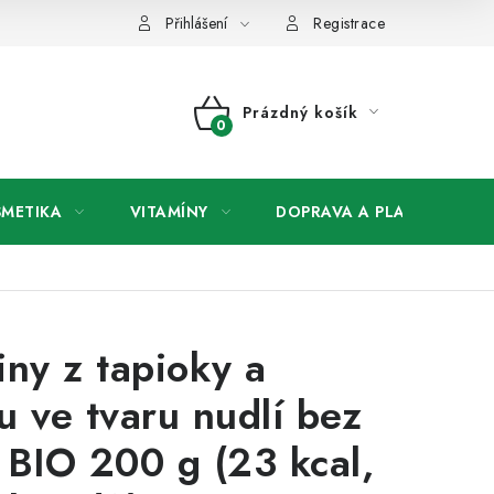
any osobních údajů
Přihlášení
Registrace
Prázdný košík
NÁKUPNÍ
KOŠÍK
SMETIKA
VITAMÍNY
DOPRAVA A PLATBA
V
iny z tapioky a
u ve tvaru nudlí bez
 BIO 200 g (23 kcal,