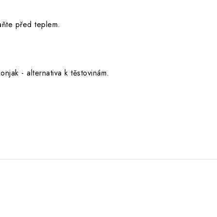
aňte před teplem.
njak - alternativa k těstovinám.