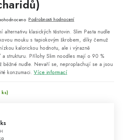
charidů)
Podrobnosti hodnocení
eohodnoceno
 alternativu klasických těstovin. Slim Pasta nudle
akovou mouku s tapiokovým škrobem, díky čemuž
nízkou kalorickou hodnotu, ale i výrazně
ť a strukturu. Přílohy Slim noodles mají o 90 %
ž běžné nudle. Nevaří se, neproplachují se a jsou
ité konzumaci.
Více informací
 ks)
%
 ks
PH
:
kg