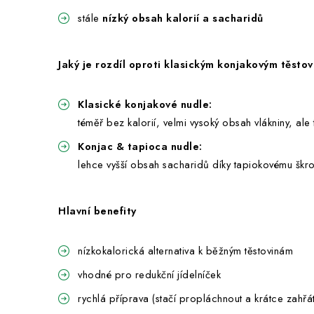
stále
nízký obsah kalorií a sacharidů
Jaký je rozdíl oproti klasickým konjakovým těsto
Klasické konjakové nudle:
téměř bez kalorií, velmi vysoký obsah vlákniny, ale 
Konjac & tapioca nudle:
lehce vyšší obsah sacharidů díky tapiokovému škrobu
Hlavní benefity
nízkokalorická alternativa k běžným těstovinám
vhodné pro redukční jídelníček
rychlá příprava (stačí propláchnout a krátce zahřát