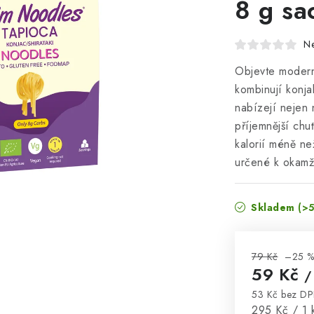
8 g sa
N
Objevte moderní
kombinují konj
nabízejí nejen 
příjemnější chu
kalorií méně ne
určené k okamž
Skladem
(>5
79 Kč
–25 
59 Kč
/
53 Kč bez D
Měrná cena
295 Kč / 1 