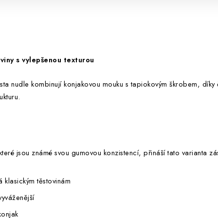
viny s vylepšenou texturou
 Pasta nudle kombinují konjakovou mouku s tapiokovým škrobem, díky
ukturu.
 které jsou známé svou gumovou konzistencí, přináší tato varianta zá
 klasickým těstovinám
 vyváženější
konjak