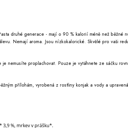
 Pasta druhé generace - mají o 90 % kalorií méně než běžné n
álevu. Nemají aroma. Jsou nízkokalorické. Skvělé pro vaši re
že je nemusíte proplachovat. Pouze je vytáhnete ze sáčku rov
běžným přílohám, vyrobená z rostliny konjak a vody a upravená
 3,9 %, mrkev v prášku*.