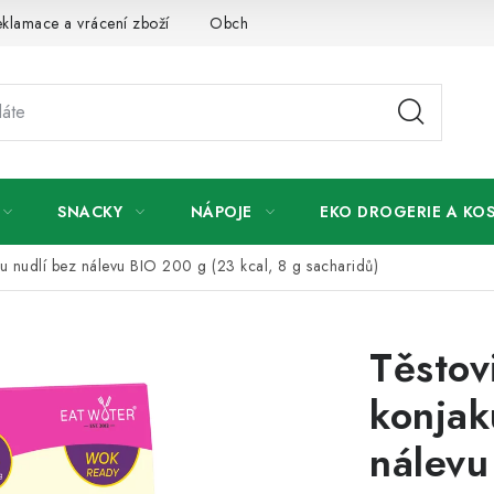
klamace a vrácení zboží
Obchodní podmínky
Podmínky ochr
SNACKY
NÁPOJE
EKO DROGERIE A KO
aru nudlí bez nálevu BIO 200 g (23 kcal, 8 g sacharidů)
Těstov
konjak
nálevu