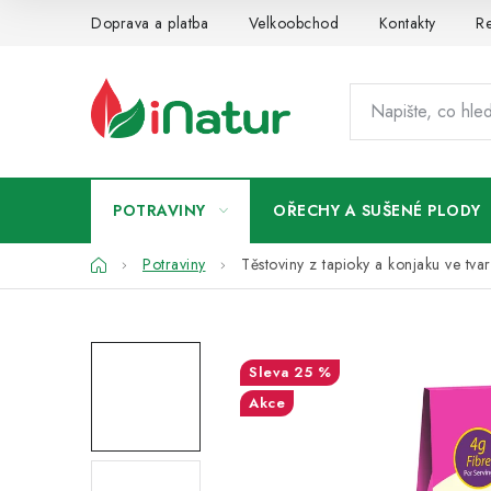
Přejít
Doprava a platba
Velkoobchod
Kontakty
Re
na
obsah
POTRAVINY
OŘECHY A SUŠENÉ PLODY
Domů
Potraviny
Těstoviny z tapioky a konjaku ve tv
25 %
Akce