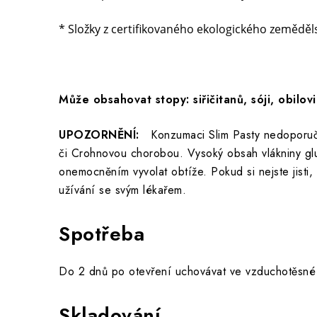
* Složky z certifikovaného ekologického zeměděls
Může obsahovat stopy: siřičitanů, sóji, obilov
UPOZORNĚNÍ:
Konzumaci Slim Pasty nedoporučuj
či Crohnovou chorobou. Vysoký obsah vlákniny glu
onemocněním vyvolat obtíže. Pokud si nejste jisti,
užívání se svým lékařem.
Spotřeba
Do 2 dnů po otevření uchovávat ve vzduchotěsné
Skladování