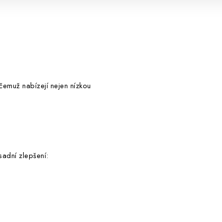
 čemuž nabízejí nejen nízkou
sadní zlepšení: