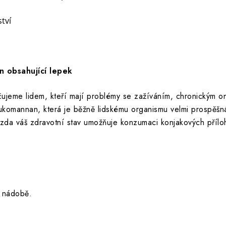
tví
in obsahující lepek
eme lidem, kteří mají problémy se zažíváním, chronickým o
komannan, která je běžně lidskému organismu velmi prospěšná,
 zda váš zdravotní stav umožňuje konzumaci konjakových příloh,
 nádobě.