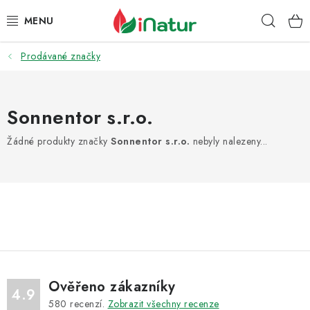
Přejít
Hleda
na
obsah
Prodávané značky
POTRAVINY
OŘECHY A SUŠENÉ PLODY
Sonnentor s.r.o.
SNACKY
Žádné produkty značky
Sonnentor s.r.o.
nebyly nalezeny...
NÁPOJE
EKO DROGERIE A KOSMETIKA
VITAMÍNY
DOPRAVA A PLATBA
Ověřeno zákazníky
4.9
580
recenzí.
Zobrazit všechny recenze