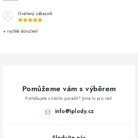
VELKOOBCHOD
Ověřený zákazník
KONTAKTY
+ rychlé doručení
ZNAČKY
Doprava a platba
Velkoobchod
Kontakty
Reklamace a vrácení zboží
Obchodní podmínky
Podmínky ochrany osobních údajů
Pomůžeme vám s výběrem
Potřebujete s něčím poradit? Jsme tu pro vás!
info
@
iplody.cz