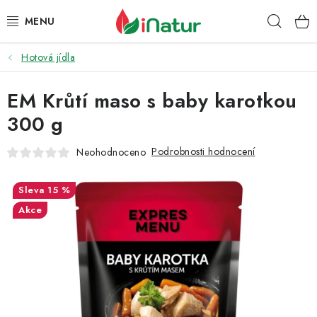
Přejít
Hleda
na
obsah
Hotová jídla
POTRAVINY
EM Krůtí maso s baby karotkou
OŘECHY A SUŠENÉ PLODY
300 g
SNACKY
Podrobnosti hodnocení
Neohodnoceno
NÁPOJE
15 %
EKO DROGERIE A KOSMETIKA
Akce
VITAMÍNY
DOPRAVA A PLATBA