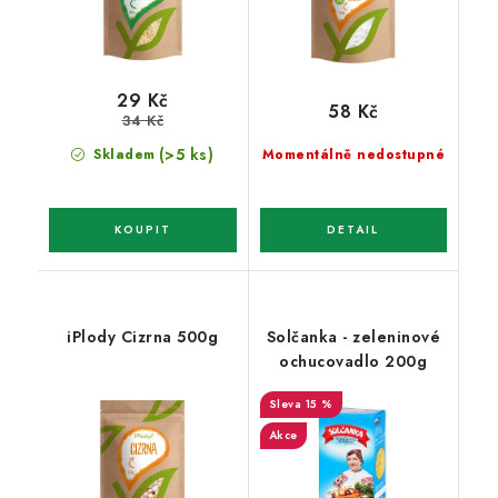
29 Kč
58 Kč
34 Kč
(>5 ks)
Skladem
Momentálně nedostupné
iPlody Cizrna 500g
Solčanka - zeleninové
ochucovadlo 200g
15 %
Akce