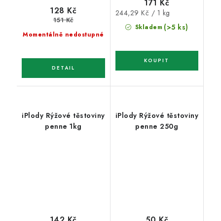
171 Kč
128 Kč
Měrná
244,29 Kč / 1 kg
151 Kč
cena:
(>5 ks)
Skladem
Momentálně nedostupné
iPlody Rýžové těstoviny
iPlody Rýžové těstoviny
penne 1kg
penne 250g
142 Kč
50 Kč