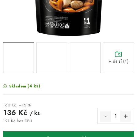
VELKOOBCHOD
KONTAKTY
ZNAČKY
Doprava a platba
Velkoobchod
Kontakty
Reklamace a vrácení zboží
Obchodní podmínky
+ další (4)
Podmínky ochrany osobních údajů
(4 ks)
Skladem
160 Kč
–15 %
136 Kč
/ ks
121 Kč bez DPH
Měrná cena: