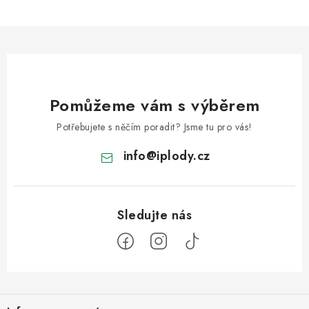
Pomůžeme vám s výběrem
Potřebujete s něčím poradit? Jsme tu pro vás!
info
@
iplody.cz
Z
á