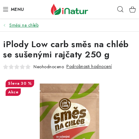
Přejít
Hleda
na
obsah
Směsi na chléb
POTRAVINY
iPlody Low carb směs na chléb
OŘECHY A SUŠENÉ PLODY
se sušenými rajčaty 250 g
SNACKY
Podrobnosti hodnocení
Neohodnoceno
NÁPOJE
30 %
EKO DROGERIE A KOSMETIKA
Akce
VITAMÍNY
DOPRAVA A PLATBA