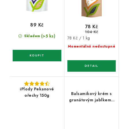
89 Kč
78 Kč
104 Kč
(>5 ks)
Skladem
Měrná
78 Kč / 1 kg
cena:
Momentálně nedostupné
iPlody Pekanové
Balsamikový krém s
ořechy 150g
granátovým jablkem -
Natural 250ml