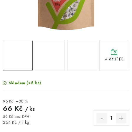
VELKOOBCHOD
KONTAKTY
ZNAČKY
Doprava a platba
Velkoobchod
Kontakty
Reklamace a vrácení zboží
Obchodní podmínky
+ další (1)
Podmínky ochrany osobních údajů
(>5 ks)
Skladem
95 Kč
–30 %
66 Kč
/ ks
59 Kč bez DPH
Měrná cena:
264 Kč / 1 kg