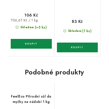
106 Kč
Měrná
706,67 Kč / 1 kg
83 Kč
cena:
(>5 ks)
Skladem
(1 ks)
Skladem
Podobné produkty
FeelEco Přírodní sůl do
myčky na nádobí 1 kg