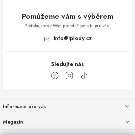
Pomůžeme vám s výběrem
Potřebujete s něčím poradit? Jsme tu pro vás!
info
@
iplody.cz
Z
á
Informace pro vás
p
a
Doprava a platba
Magazín
t
Velkoobchod
í
Kombucha – osvěžující nápoj pro zdravé zažívání