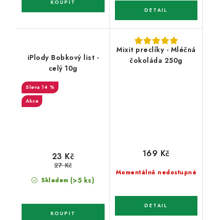
Mixit preclíky - Mléčná
iPlody Bobkový list -
čokoláda 250g
celý 10g
14 %
Akce
169 Kč
23 Kč
27 Kč
Momentálně nedostupné
(>5 ks)
Skladem