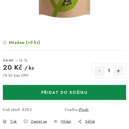
VELKOOBCHOD
KONTAKTY
ZNAČKY
(>5 ks)
Skladem
Doprava a platba
Velkoobchod
Kontakty
Reklamace a vrácení zboží
Obchodní podmínky
24 Kč
–16 %
Podmínky ochrany osobních údajů
20 Kč
/ ks
18 Kč bez DPH
Měrná cena:
PŘIDAT DO KOŠÍKU
Kód zboží:
B280
Značka:
iPlody
Tisk
Zeptat se
Hlídat
Sdílet