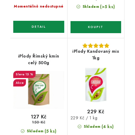
cena:
Momentálně nedostupné
(>5 ks)
Skladem
iPlody Kandovaný mix
iPlody Římský kmín
1kg
celý 500g
15 %
Akce
229 Kč
127 Kč
Měrná
229 Kč / 1 kg
150 Kč
cena:
(4 ks)
Skladem
(5 ks)
Skladem