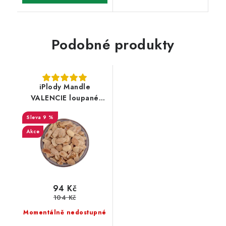
Podobné produkty
iPlody Mandle
VALENCIE loupané
pražené solené 150 g
9 %
Akce
94 Kč
104 Kč
Momentálně nedostupné