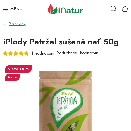
Přejít
Hleda
na
obsah
Potraviny
POTRAVINY
iPlody Petržel sušená nať 50g
OŘECHY A SUŠENÉ PLODY
Podrobnosti hodnocení
1 hodnocení
SNACKY
16 %
NÁPOJE
Akce
EKO DROGERIE A KOSMETIKA
VITAMÍNY
DOPRAVA A PLATBA