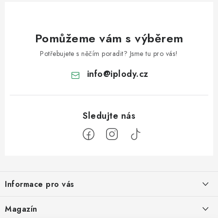
p
i
Pomůžeme vám s výběrem
s
u
Potřebujete s něčím poradit? Jsme tu pro vás!
info
@
iplody.cz
Z
á
Informace pro vás
p
a
Doprava a platba
Magazín
t