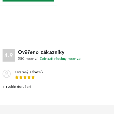
O
v
l
á
d
Ověřeno zákazníky
a
4.9
580
recenzí.
Zobrazit všechny recenze
c
í
Ověřený zákazník
p
r
v
+ rychlé doručení
k
y
v
ý