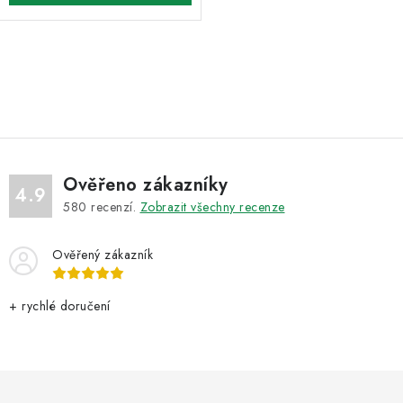
O
v
l
á
d
Ověřeno zákazníky
a
4.9
580
recenzí.
Zobrazit všechny recenze
c
í
Ověřený zákazník
p
r
v
+ rychlé doručení
k
y
v
ý