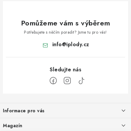
p
i
Pomůžeme vám s výběrem
s
u
Potřebujete s něčím poradit? Jsme tu pro vás!
info
@
iplody.cz
Z
á
Informace pro vás
p
a
Doprava a platba
Magazín
t