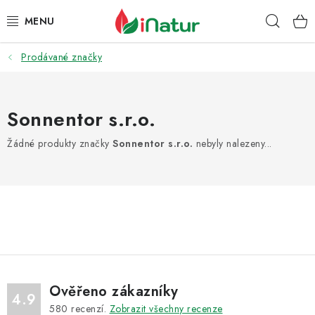
Přejít
Hleda
na
obsah
Prodávané značky
POTRAVINY
OŘECHY A SUŠENÉ PLODY
Sonnentor s.r.o.
SNACKY
Žádné produkty značky
Sonnentor s.r.o.
nebyly nalezeny...
NÁPOJE
EKO DROGERIE A KOSMETIKA
VITAMÍNY
DOPRAVA A PLATBA
Ověřeno zákazníky
4.9
580
recenzí.
Zobrazit všechny recenze