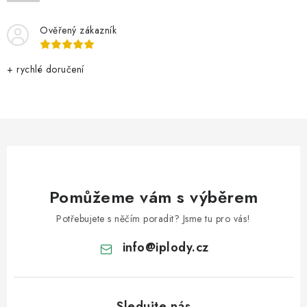
VELKOOBCHOD
Ověřený zákazník
KONTAKTY
+ rychlé doručení
ZNAČKY
Doprava a platba
Velkoobchod
Kontakty
Reklamace a vrácení zboží
Obchodní podmínky
Podmínky ochrany osobních údajů
Pomůžeme vám s výběrem
Potřebujete s něčím poradit? Jsme tu pro vás!
info
@
iplody.cz