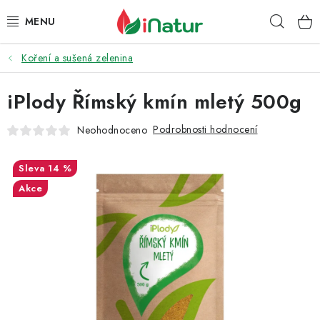
Přejít
Hleda
na
obsah
Koření a sušená zelenina
POTRAVINY
iPlody Římský kmín mletý 500g
OŘECHY A SUŠENÉ PLODY
Podrobnosti hodnocení
Neohodnoceno
SNACKY
14 %
NÁPOJE
Akce
EKO DROGERIE A KOSMETIKA
VITAMÍNY
DOPRAVA A PLATBA