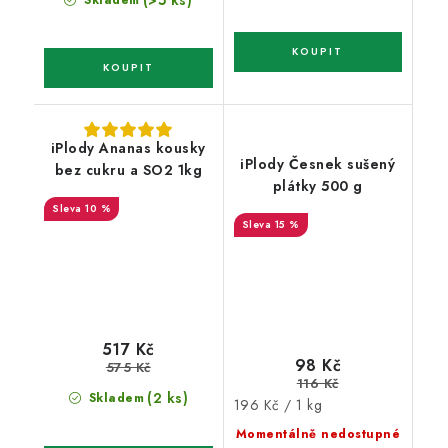
(>5 ks)
Skladem
iPlody Ananas kousky
iPlody Česnek sušený
bez cukru a SO2 1kg
plátky 500 g
10 %
15 %
517 Kč
98 Kč
575 Kč
116 Kč
(2 ks)
Skladem
Měrná
196 Kč / 1 kg
cena:
Momentálně nedostupné