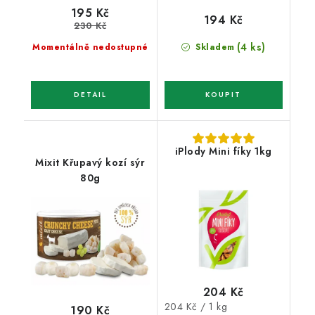
195 Kč
194 Kč
230 Kč
(4 ks)
Momentálně nedostupné
Skladem
iPlody Mini fíky 1kg
Mixit Křupavý kozí sýr
80g
204 Kč
Měrná
204 Kč / 1 kg
190 Kč