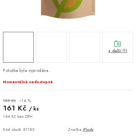
VELKOOBCHOD
KONTAKTY
ZNAČKY
Doprava a platba
Velkoobchod
Kontakty
+ další (1)
Reklamace a vrácení zboží
Obchodní podmínky
Podmínky ochrany osobních údajů
Položka byla vyprodána…
Momentálně nedostupné
189 Kč
–14 %
161 Kč
/ ks
144 Kč bez DPH
Měrná cena:
Kód zboží:
B1185
Značka:
iPlody